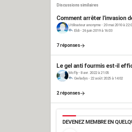
Discussions similaires
Comment arrêter l'invasion d
Utilisateur anonyme
-
20 mai 2010 à 22:
Eldi
-
26 juin 2019 à 16:03
7 réponses
Le gel anti fourmis est-il eff
Mcfly
-
8 avr. 2022 à 21:05
Gwladys
-
22 août 2025 à 14:02
2 réponses
DEVENEZ MEMBRE EN QUELQ