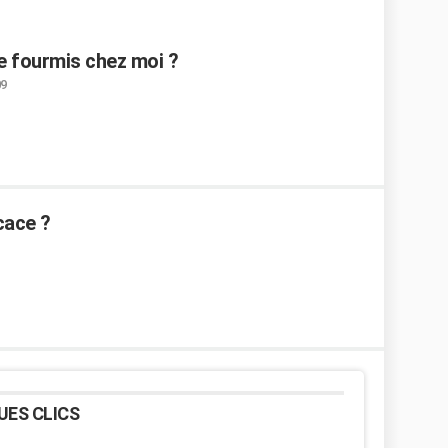
e fourmis chez moi ?
09
icace ?
UES CLICS