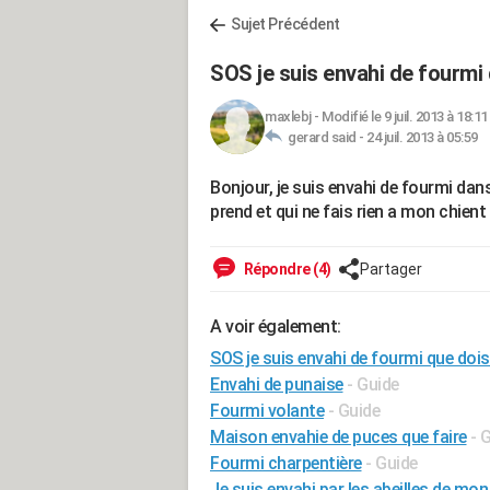
Sujet Précédent
SOS je suis envahi de fourmi 
maxlebj
-
Modifié le 9 juil. 2013 à 18:11
gerard said -
24 juil. 2013 à 05:59
Bonjour, je suis envahi de fourmi dans 
prend et qui ne fais rien a mon chient
Répondre (4)
Partager
A voir également:
SOS je suis envahi de fourmi que dois 
Envahi de punaise
- Guide
Fourmi volante
- Guide
Maison envahie de puces que faire
- 
Fourmi charpentière
- Guide
Je suis envahi par les abeilles de mon