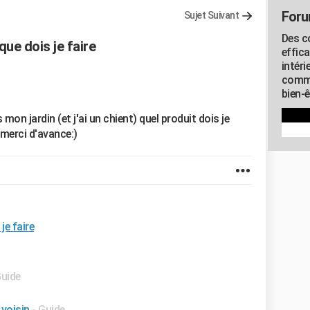
Foru
Sujet Suivant
Des c
que dois je faire
effic
intéri
commu
bien-
mon jardin (et j'ai un chient) quel produit dois je
 merci d'avance:)
je faire
Guide
 voisin
- Guide