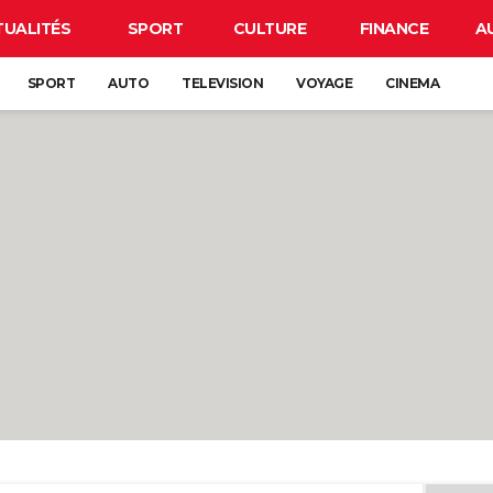
TUALITÉS
SPORT
CULTURE
FINANCE
A
SPORT
AUTO
TELEVISION
VOYAGE
CINEMA