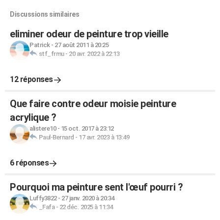
Discussions similaires
eliminer odeur de peinture trop vieille
Patrick
-
27 août 2011 à 20:25
stf_frmu
-
20 avr. 2022 à 22:13
12 réponses
Que faire contre odeur moisie peinture
acrylique ?
alistere10
-
15 oct. 2017 à 23:12
Paul-Bernard
-
17 avr. 2023 à 13:49
6 réponses
Pourquoi ma peinture sent l'œuf pourri ?
Luffy3822
-
27 janv. 2020 à 20:34
_Fafa
-
22 déc. 2025 à 11:34