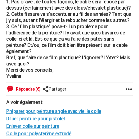
1. Pas grave ; de toutes façons, le cable sera reposé par
City break
Voyage de noces
Climat
Destinations
Voyage nature
Forum
+
dessus (certainement avec des clous/chevalet plastique)?
PHOTO
2. Cette fissure va s'accentuer au fil des années? Tant que
j'y suis, autant l'élargir et la reboucher comme les autres?
GUIDES D'ACHAT
3. Ce "film plastique" pose-t-il un problème pour
l'adhérence de la peinture? Il y avait quelques bavures de
BONS PLANS
colle ici et là. Est-ce que ça va faire des pâtés sans
peinture? Et/ou, ce film doit bien être présent sur le cable
CARTE DE VOEUX
également?
Carte Bonne année
Carte Pâques
Carte de Noël
Carte Saint-Valentin
Carte d'anniversaire
Bref, que faire de ce film plastique? L'ignorer? L'ôter? Mais
DICTIONNAIRE
avec quoi?
Biographies
Expressions
Dictionnaire
Citations
Proverbes
Merci de vos conseils,
PROGRAMME TV
Yveline
COPAINS D'AVANT
Répondre (6)
Partager
Se connecter
Collèges
Universités
Service militaire
S'inscrire
Lycées
Primaires
Entreprises
Avis de recherche
AVIS DE DÉCÈS
A voir également:
FORUM
Préparer pour peinture angle avec vieille colle
Diluer peinture pour pistolet
Lifestyle
Sport
Television
Cinema
Bricolage
Culture
Auto
Voyage
Enlever colle sur peinture
Colle pour polystyrène extrudé