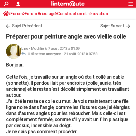
ACTUALITÉS
Forum
Forum Bricolage
Connexion
Construction et rénovation
S'inscrire
Rechercher
Société
Education
Villes
Politique
Faits Divers
Monde
+
SPORT
Peinture, Vernis, Tapissserie
Sujet Précédent
Sujet Suivant
Football
Cyclisme
Forum
Coupe du monde 2026
Tennis
Rugby
CULTURE
Préparer pour peinture angle avec vieille colle
TNT
Cinéma
Musique
Programme TV
Streaming
Sorties cinéma
+
FINANCE
Line
-
Modifié le 7 août 2013 à 01:09
Utilisateur anonyme -
21 août 2013 à 07:53
Impôts
Immobilier
Banque
Crédit
Retraite
Epargne
Risques naturels par ville
Assurance
AUTO
Bonjour,
Réserver un essai
Berlines
Forum auto
Essais
Citadines
SUV
+
HIGH-TECH
Cette fois, je travaille sur un angle où était collé un cable
Meilleur smartphone
Ordinateurs
Guide high-tech
Mobiles
Internet
Jeux vidéo
+
BRICOLAGE
(sonnette). Il pendouillait par endroits (colle jaunie, très
ancienne) et le reste s'est décollé simplement en travaillant
Aménagement intérieur
Cuisine
Jardinage
+
Forum
Extérieur
Salle de bains
Rangement
WEEK-END
autour.
J'ai ôté le reste de colle du mur. Je vois maintenant une file
Escapades
Expositions
Week-end nature
Guides de France
Patrimoine
Musées
+
LIFESTYLE
ligne noire dans l'angle, comme les fissures que j'ai élargies
dans d'autres angles pour les reboucher. Mais celle-ci est
Bien-être
Mode
+
Art de vivre
Loisirs
Modes de vie
SANTE
complètement fermée, comme s'il y avait un film plastique
par dessus, insensible au doigt.
Guide de la santé
Médicaments
+
Alimentation
Maladies
Sommeil
VOYAGE
Je ne sais pas comment procéder.