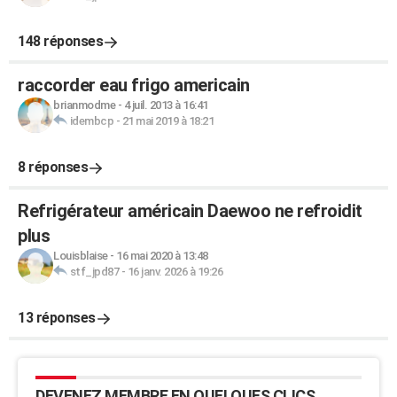
148 réponses
raccorder eau frigo americain
brianmodme
-
4 juil. 2013 à 16:41
idembcp
-
21 mai 2019 à 18:21
8 réponses
Refrigérateur américain Daewoo ne refroidit
plus
Louisblaise
-
16 mai 2020 à 13:48
stf_jpd87
-
16 janv. 2026 à 19:26
13 réponses
DEVENEZ MEMBRE EN QUELQUES CLICS