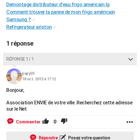
Demontage distributeur d'eau frigo americain lg
City break
Voyage de noces
Climat
Destinations
Voyage nature
Forum
+
PHOTO
Comment trouver la panne de mon frigo américain
Samsung ?
✓
GUIDES D'ACHAT
Refrigerateur ariston
✓
BONS PLANS
1 réponse
CARTE DE VOEUX
Carte Bonne année
Carte Pâques
Carte de Noël
Carte Saint-Valentin
Carte d'anniversaire
DICTIONNAIRE
RÉPONSE 1 / 1
Biographies
Expressions
Dictionnaire
Citations
Proverbes
PROGRAMME TV
papy35
18 oct. 2013 à 17:12
COPAINS D'AVANT
Bonjour,
Se connecter
Collèges
Universités
Service militaire
S'inscrire
Lycées
Primaires
Entreprises
Avis de recherche
AVIS DE DÉCÈS
Association ENVIE de votre ville .Recherchez cette adresse
sur le Net
FORUM
Lifestyle
Sport
Television
Cinema
Bricolage
Culture
Auto
Voyage
0
Commenter
Répondre
Posez votre question