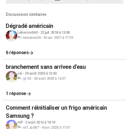
Discussions similaires
Dégradé américain
Lebreton563
-
22 juil. 2018 à 13:08
Iantanoe34
-
26 avr. 2021 à 17:29
6 réponses
branchement sans arrivee d'eau
cin
-
20 août 2020 à 13:43
gt.55
-
20 août 2020 à 14:27
1 réponse
Comment réinitialiser un frigo américain
Samsung ?
mlf
-
2 août 2012 à 18:19
stf_jpd87
-
4 nov. 2025 à 11:01