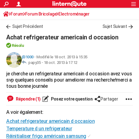
ACTUALITÉS
Forum
Forum Bricolage
Connexion
Electroménager
S'inscrire
Rechercher
Société
Education
Villes
Politique
Faits Divers
Monde
+
SPORT
Sujet Précédent
Sujet Suivant
Football
Cyclisme
Forum
Coupe du monde 2026
Tennis
Rugby
CULTURE
Achat refrigerateur americain d occasion
TNT
Cinéma
Musique
Programme TV
Streaming
Sorties cinéma
+
FINANCE
Résolu
Impôts
Immobilier
Banque
Crédit
Retraite
Epargne
Risques naturels par ville
Assurance
jl31000
-
Modifié le 18 oct. 2013 à 15:35
AUTO
papy35 -
18 oct. 2013 à 17:12
Réserver un essai
Berlines
Forum auto
Essais
Citadines
SUV
+
HIGH-TECH
je cherche un refrigerateur americain d occasion avez vous
svp quelques conseils pour ameliorer ma recherche!merci a
Meilleur smartphone
Ordinateurs
Guide high-tech
Mobiles
Internet
Jeux vidéo
+
BRICOLAGE
tous bonne journée
Aménagement intérieur
Cuisine
Jardinage
+
Forum
Extérieur
Salle de bains
Rangement
WEEK-END
Répondre (1)
Posez votre question
Partager
Escapades
Expositions
Week-end nature
Guides de France
Patrimoine
Musées
+
LIFESTYLE
A voir également:
Bien-être
Mode
+
Art de vivre
Loisirs
Modes de vie
Achat refrigerateur americain d occasion
SANTE
Temperature d un refrigerateur
Guide de la santé
Médicaments
+
Alimentation
Maladies
Sommeil
VOYAGE
Réinitialiser frigo américain samsung
✓