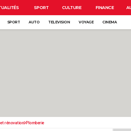
TUALITÉS
SPORT
CULTURE
FINANCE
A
SPORT
AUTO
TELEVISION
VOYAGE
CINEMA
et rénovation
Plomberie