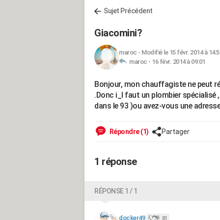
Sujet Précédent
Giacomini?
maroc
-
Modifié le 15 févr. 2014 à 14:5
maroc -
16 févr. 2014 à 09:01
Bonjour, mon chauffagiste ne peut répa
.Donc i_l faut un plombier spécialisé 
dans le 93 )ou avez-vous une adresse
Répondre (1)
Partager
1 réponse
RÉPONSE 1 / 1
docker49
81