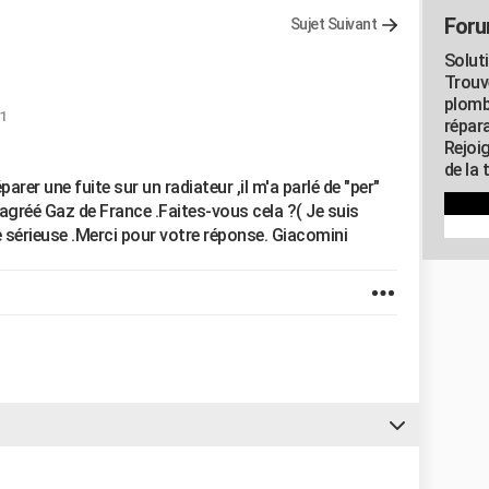
Foru
Sujet Suivant
Solut
Trouv
plomb
1
répar
Rejoi
de la 
rer une fuite sur un radiateur ,il m'a parlé de "per"
,agréé Gaz de France .Faites-vous cela ?( Je suis
 sérieuse .Merci pour votre réponse. Giacomini