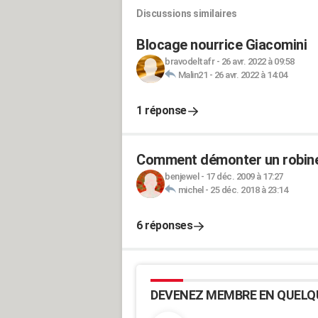
Discussions similaires
Blocage nourrice Giacomini
bravodeltafr
-
26 avr. 2022 à 09:58
Malin21
-
26 avr. 2022 à 14:04
1 réponse
Comment démonter un robine
benjewel
-
17 déc. 2009 à 17:27
michel
-
25 déc. 2018 à 23:14
6 réponses
DEVENEZ MEMBRE EN QUELQ