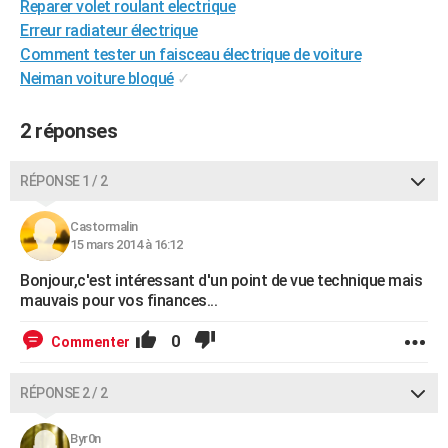
Reparer volet roulant electrique
City break
Voyage de noces
Climat
Destinations
Voyage nature
Forum
+
PHOTO
Erreur radiateur électrique
Comment tester un faisceau électrique de voiture
GUIDES D'ACHAT
Neiman voiture bloqué
✓
BONS PLANS
2 réponses
CARTE DE VOEUX
Carte Bonne année
Carte Pâques
Carte de Noël
Carte Saint-Valentin
Carte d'anniversaire
RÉPONSE 1 / 2
DICTIONNAIRE
Biographies
Expressions
Dictionnaire
Citations
Proverbes
PROGRAMME TV
Castormalin
15 mars 2014 à 16:12
COPAINS D'AVANT
Bonjour,c'est intéressant d'un point de vue technique mais
mauvais pour vos finances...
Se connecter
Collèges
Universités
Service militaire
S'inscrire
Lycées
Primaires
Entreprises
Avis de recherche
AVIS DE DÉCÈS
0
Commenter
FORUM
Lifestyle
Sport
Television
Cinema
Bricolage
Culture
Auto
Voyage
RÉPONSE 2 / 2
Byr0n