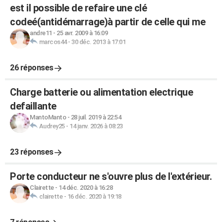
est il possible de refaire une clé
codeé(antidémarrage)à partir de celle qui me
andre11
-
25 avr. 2009 à 16:09
marcos44
-
30 déc. 2013 à 17:01
26 réponses
Charge batterie ou alimentation electrique
defaillante
MantoManto
-
28 juil. 2019 à 22:54
Audrey25
-
14 janv. 2026 à 08:23
23 réponses
Porte conducteur ne s'ouvre plus de l'extérieur.
Clairette
-
14 déc. 2020 à 16:28
clairette
-
16 déc. 2020 à 19:18