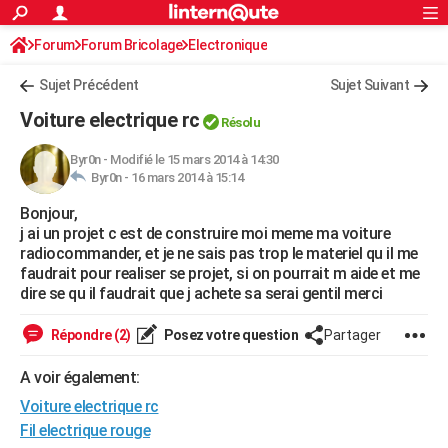
ACTUALITÉS
Forum
Forum Bricolage
Connexion
Electronique
S'inscrire
Rechercher
Société
Education
Villes
Politique
Faits Divers
Monde
+
SPORT
Sujet Précédent
Sujet Suivant
Football
Cyclisme
Forum
Coupe du monde 2026
Tennis
Rugby
CULTURE
Voiture electrique rc
Résolu
TNT
Cinéma
Musique
Programme TV
Streaming
Sorties cinéma
+
FINANCE
Byr0n
-
Modifié le 15 mars 2014 à 14:30
Byr0n -
16 mars 2014 à 15:14
Impôts
Immobilier
Banque
Crédit
Retraite
Epargne
Risques naturels par ville
Assurance
AUTO
Bonjour,
Réserver un essai
Berlines
Forum auto
Essais
Citadines
SUV
+
HIGH-TECH
j ai un projet c est de construire moi meme ma voiture
radiocommander, et je ne sais pas trop le materiel qu il me
Meilleur smartphone
Ordinateurs
Guide high-tech
Mobiles
Internet
Jeux vidéo
+
BRICOLAGE
faudrait pour realiser se projet, si on pourrait m aide et me
dire se qu il faudrait que j achete sa serai gentil merci
Aménagement intérieur
Cuisine
Jardinage
+
Forum
Extérieur
Salle de bains
Rangement
WEEK-END
Répondre (2)
Posez votre question
Partager
Escapades
Expositions
Week-end nature
Guides de France
Patrimoine
Musées
+
LIFESTYLE
A voir également:
Bien-être
Mode
+
Art de vivre
Loisirs
Modes de vie
SANTE
Voiture electrique rc
Guide de la santé
Médicaments
+
Alimentation
Maladies
Sommeil
Fil electrique rouge
VOYAGE