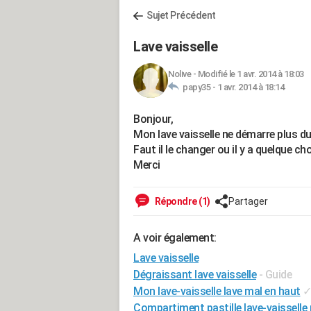
Sujet Précédent
Lave vaisselle
Nolive
-
Modifié le 1 avr. 2014 à 18:03
papy35 -
1 avr. 2014 à 18:14
Bonjour,
Mon lave vaisselle ne démarre plus du 
Faut il le changer ou il y a quelque cho
Merci
Répondre (1)
Partager
A voir également:
Lave vaisselle
Dégraissant lave vaisselle
- Guide
Mon lave-vaisselle lave mal en haut
Compartiment pastille lave-vaisselle 