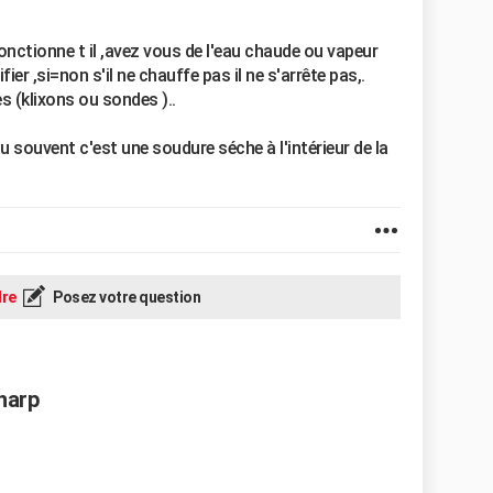
nctionne t il ,avez vous de l'eau chaude ou vapeur
ier ,si=non s'il ne chauffe pas il ne s'arrête pas,.
es (klixons ou sondes )..
 souvent c'est une soudure séche à l'intérieur de la
re
Posez votre question
Sharp