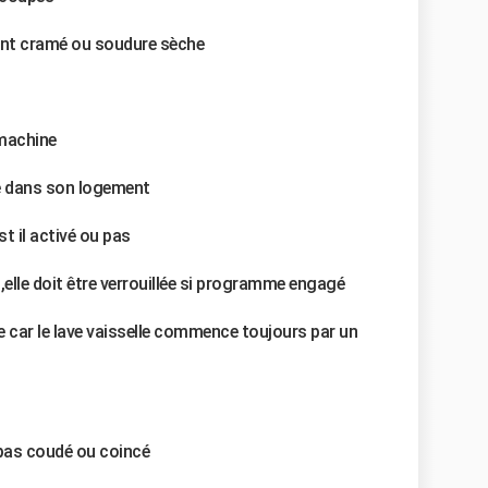
sant cramé ou soudure sèche
 machine
té dans son logement
t il activé ou pas
 ,elle doit être verrouillée si programme engagé
e car le lave vaisselle commence toujours par un
 pas coudé ou coincé