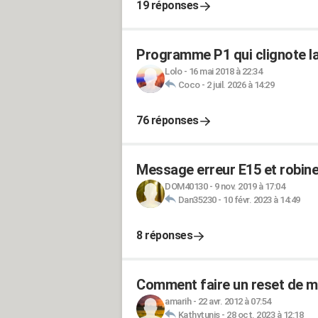
19 réponses
Programme P1 qui clignote la
Lolo
-
16 mai 2018 à 22:34
Coco
-
2 juil. 2026 à 14:29
76 réponses
Message erreur E15 et robinet
DOM40130
-
9 nov. 2019 à 17:04
Dan35230
-
10 févr. 2023 à 14:49
8 réponses
Comment faire un reset de mo
amarih
-
22 avr. 2012 à 07:54
Kathytunis
-
28 oct. 2023 à 12:18