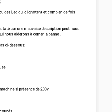
)
u des Led qui clignotent et combien de fois
nstaté car une mauvaise description peut nous
i nous aiderons à cerner la panne .
ers ci-dessous:
ause
a machine si présence de 230v
s coupés