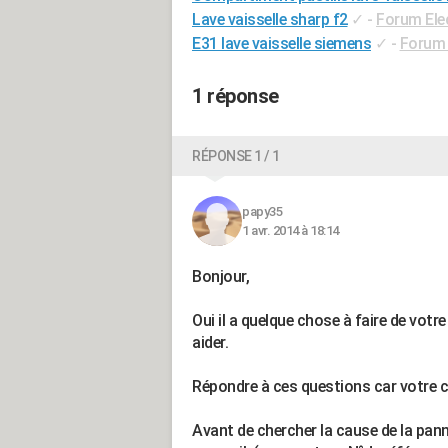
Lave vaisselle sharp f2
✓
-
Forum Ele
E31 lave vaisselle siemens
✓
-
Forum 
1 réponse
RÉPONSE 1 / 1
papy35
1 avr. 2014 à 18:14
Bonjour,
Oui il a quelque chose à faire de vot
aider.
Répondre à ces questions car votre 
Avant de chercher la cause de la pa