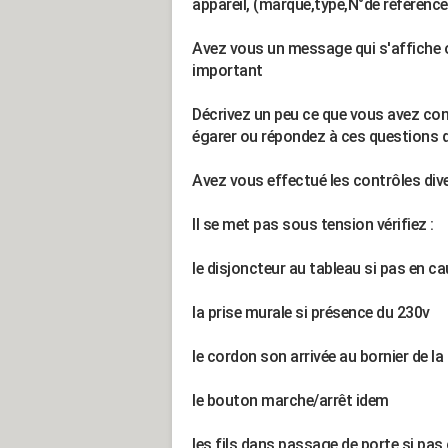
appareil, (marque,type,N°de référence
Avez vous un message qui s'affiche o
important
Décrivez un peu ce que vous avez co
égarer ou répondez à ces questions qu
Avez vous effectué les contrôles div
Il se met pas sous tension vérifiez :
le disjoncteur au tableau si pas en c
la prise murale si présence du 230v
le cordon son arrivée au bornier de l
le bouton marche/arrêt idem
les fils dans passage de porte si pa