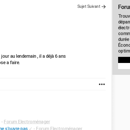
Foru
Sujet Suivant
Trouv
dépan
élect
commu
durée
Écono
optimi
jour au lendemain , il a déjà 6 ans
se a faire.
✓
-
Forum Electroménager
ne s'ouvre pas
✓
-
Forum Electroménager