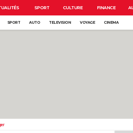
TUALITÉS
SPORT
CULTURE
FINANCE
A
SPORT
AUTO
TELEVISION
VOYAGE
CINEMA
ger