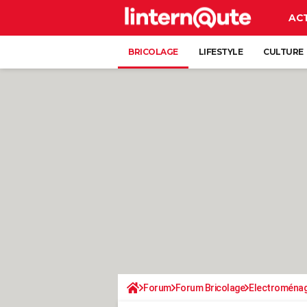
AC
BRICOLAGE
LIFESTYLE
CULTURE
Forum
Forum Bricolage
Electroména