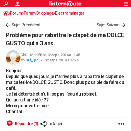
ACTUALITÉS
Forum
Forum Bricolage
Connexion
Electroménager
S'inscrire
Rechercher
Société
Education
Villes
Politique
Faits Divers
Monde
+
SPORT
Sujet Précédent
Sujet Suivant
Football
Cyclisme
Forum
Coupe du monde 2026
Tennis
Rugby
CULTURE
Problème pour rabattre le clapet de ma DOLCE
TNT
Cinéma
Musique
Programme TV
Streaming
Sorties cinéma
+
GUSTO qui a 3 ans.
FINANCE
Impôts
Immobilier
Banque
Crédit
Retraite
Epargne
Risques naturels par ville
Assurance
AUTO
ChC
-
Modifié le 12 sept. 2014 à 11:45
stf_jpd87
-
12 sept. 2014 à 17:24
Réserver un essai
Berlines
Forum auto
Essais
Citadines
SUV
+
HIGH-TECH
Bonjour,
Depuis quelques jours je n'arrive plus à rabattre le clapet de
Meilleur smartphone
Ordinateurs
Guide high-tech
Mobiles
Internet
Jeux vidéo
+
BRICOLAGE
ma cafetière DOLCE GUSTO. Donc plus possible de faire du
café.
Aménagement intérieur
Cuisine
Jardinage
+
Forum
Extérieur
Salle de bains
Rangement
WEEK-END
Je l'ai détartré et n'utilise pas l'eau du robinet.
Qui aurait une idée ??
Escapades
Expositions
Week-end nature
Guides de France
Patrimoine
Musées
+
LIFESTYLE
Merci pour votre aide
Chantal
Bien-être
Mode
+
Art de vivre
Loisirs
Modes de vie
SANTE
Répondre (1)
Partager
Guide de la santé
Médicaments
+
Alimentation
Maladies
Sommeil
VOYAGE