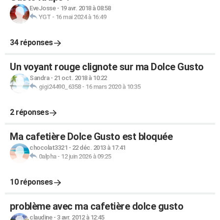
EveJosse
-
19 avr. 2018 à 08:58
YGT
-
16 mai 2024 à 16:49
34 réponses
Un voyant rouge clignote sur ma Dolce Gusto
Sandra
-
21 oct. 2018 à 10:22
gigi24490_6358
-
16 mars 2020 à 10:35
2 réponses
Ma cafetière Dolce Gusto est bloquée
chocolat3321
-
22 déc. 2013 à 17:41
0alpha
-
12 juin 2026 à 09:25
10 réponses
problème avec ma cafetière dolce gusto
claudine
-
3 avr. 2012 à 12:45