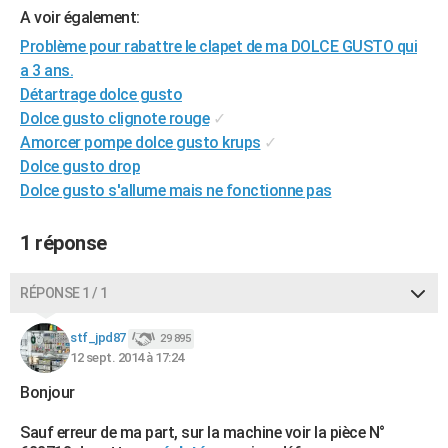
A voir également:
City break
Voyage de noces
Climat
Destinations
Voyage nature
Forum
+
PHOTO
Problème pour rabattre le clapet de ma DOLCE GUSTO qui
GUIDES D'ACHAT
a 3 ans.
Détartrage dolce gusto
BONS PLANS
Dolce gusto clignote rouge
✓
Amorcer pompe dolce gusto krups
✓
CARTE DE VOEUX
Dolce gusto drop
Carte Bonne année
Carte Pâques
Carte de Noël
Carte Saint-Valentin
Carte d'anniversaire
DICTIONNAIRE
Dolce gusto s'allume mais ne fonctionne pas
Biographies
Expressions
Dictionnaire
Citations
Proverbes
PROGRAMME TV
1 réponse
COPAINS D'AVANT
RÉPONSE 1 / 1
Se connecter
Collèges
Universités
Service militaire
S'inscrire
Lycées
Primaires
Entreprises
Avis de recherche
AVIS DE DÉCÈS
stf_jpd87
29 895
FORUM
12 sept. 2014 à 17:24
Lifestyle
Sport
Television
Cinema
Bricolage
Culture
Auto
Voyage
Bonjour
Sauf erreur de ma part, sur la machine voir la pièce N°