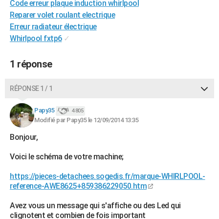
Code erreur plaque induction whirlpool
City break
Voyage de noces
Climat
Destinations
Voyage nature
Forum
+
PHOTO
Reparer volet roulant electrique
Erreur radiateur électrique
GUIDES D'ACHAT
Whirlpool fxtp6
✓
BONS PLANS
1 réponse
CARTE DE VOEUX
Carte Bonne année
Carte Pâques
Carte de Noël
Carte Saint-Valentin
Carte d'anniversaire
RÉPONSE 1 / 1
DICTIONNAIRE
Biographies
Expressions
Dictionnaire
Citations
Proverbes
Papy35
PROGRAMME TV
4 805
Modifié par Papy35 le 12/09/2014 13:35
COPAINS D'AVANT
Bonjour,
Se connecter
Collèges
Universités
Service militaire
S'inscrire
Lycées
Primaires
Entreprises
Avis de recherche
AVIS DE DÉCÈS
Voici le schéma de votre machine;
FORUM
https://pieces-detachees.sogedis.fr/marque-WHIRLPOOL-
reference-AWE8625+859386229050.htm
Lifestyle
Sport
Television
Cinema
Bricolage
Culture
Auto
Voyage
Avez vous un message qui s'affiche ou des Led qui
clignotent et combien de fois important