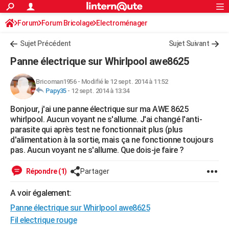
ACTUALITÉS
Forum
Forum Bricolage
Connexion
Electroménager
S'inscrire
Rechercher
Société
Education
Villes
Politique
Faits Divers
Monde
+
SPORT
Sujet Précédent
Sujet Suivant
Football
Cyclisme
Forum
Coupe du monde 2026
Tennis
Rugby
CULTURE
Panne électrique sur Whirlpool awe8625
TNT
Cinéma
Musique
Programme TV
Streaming
Sorties cinéma
+
FINANCE
Bricoman1956
-
Modifié le 12 sept. 2014 à 11:52
Papy35
-
12 sept. 2014 à 13:34
Impôts
Immobilier
Banque
Crédit
Retraite
Epargne
Risques naturels par ville
Assurance
AUTO
Bonjour, j'ai une panne électrique sur ma AWE 8625
Réserver un essai
Berlines
Forum auto
Essais
Citadines
SUV
+
HIGH-TECH
whirlpool. Aucun voyant ne s'allume. J'ai changé l'anti-
parasite qui après test ne fonctionnait plus (plus
Meilleur smartphone
Ordinateurs
Guide high-tech
Mobiles
Internet
Jeux vidéo
+
BRICOLAGE
d'alimentation à la sortie, mais ça ne fonctionne toujours
pas. Aucun voyant ne s'allume. Que dois-je faire ?
Aménagement intérieur
Cuisine
Jardinage
+
Forum
Extérieur
Salle de bains
Rangement
WEEK-END
Répondre (1)
Partager
Escapades
Expositions
Week-end nature
Guides de France
Patrimoine
Musées
+
LIFESTYLE
A voir également:
Bien-être
Mode
+
Art de vivre
Loisirs
Modes de vie
SANTE
Panne électrique sur Whirlpool awe8625
Guide de la santé
Médicaments
+
Alimentation
Maladies
Sommeil
Fil electrique rouge
VOYAGE