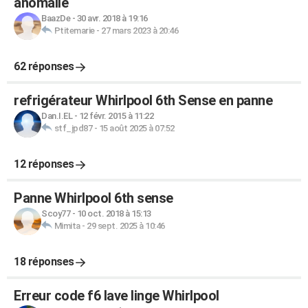
anomalie
BaazDe
-
30 avr. 2018 à 19:16
Ptitemarie
-
27 mars 2023 à 20:46
62 réponses
refrigérateur Whirlpool 6th Sense en panne
Dan.I.EL
-
12 févr. 2015 à 11:22
stf_jpd87
-
15 août 2025 à 07:52
12 réponses
Panne Whirlpool 6th sense
Scoy77
-
10 oct. 2018 à 15:13
Mimita
-
29 sept. 2025 à 10:46
18 réponses
Erreur code f6 lave linge Whirlpool