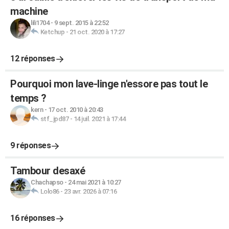
machine
lili1704
-
9 sept. 2015 à 22:52
Ketchup
-
21 oct. 2020 à 17:27
12 réponses
Pourquoi mon lave-linge n'essore pas tout le
temps ?
kern
-
17 oct. 2010 à 20:43
stf_jpd87
-
14 juil. 2021 à 17:44
9 réponses
Tambour desaxé
Chachapso
-
24 mai 2021 à 10:27
Lolo86
-
23 avr. 2026 à 07:16
16 réponses