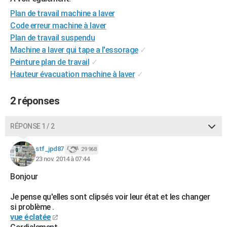
City break
Voyage de noces
Climat
Destinations
Voyage nature
Forum
+
PHOTO
Plan de travail machine a laver
Code erreur machine à laver
GUIDES D'ACHAT
Plan de travail suspendu
Machine a laver qui tape a l'essorage
✓
BONS PLANS
Peinture plan de travail
✓
CARTE DE VOEUX
Hauteur évacuation machine à laver
✓
Carte Bonne année
Carte Pâques
Carte de Noël
Carte Saint-Valentin
Carte d'anniversaire
DICTIONNAIRE
2 réponses
Biographies
Expressions
Dictionnaire
Citations
Proverbes
PROGRAMME TV
RÉPONSE 1 / 2
COPAINS D'AVANT
stf_jpd87
29 968
Se connecter
Collèges
Universités
Service militaire
S'inscrire
Lycées
Primaires
Entreprises
Avis de recherche
AVIS DE DÉCÈS
23 nov. 2014 à 07:44
Bonjour
FORUM
Lifestyle
Sport
Television
Cinema
Bricolage
Culture
Auto
Voyage
Je pense qu'elles sont clipsés voir leur état et les changer
si problème .
vue éclatée