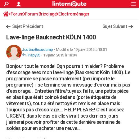
ACTUALITÉS
Forum
Forum Bricolage
Connexion
Electroménager
S'inscrire
Rechercher
Société
Education
Villes
Politique
Faits Divers
Monde
+
SPORT
Sujet Précédent
Sujet Suivant
Football
Cyclisme
Forum
Coupe du monde 2026
Tennis
Rugby
CULTURE
Lave-linge Bauknecht KÖLN 1400
TNT
Cinéma
Musique
Programme TV
Streaming
Sorties cinéma
+
FINANCE
JustineBeaucamp
-
Modifié le 19 janv. 2015 à 18:01
Papy35
-
19 janv. 2015 à 18:04
Impôts
Immobilier
Banque
Crédit
Retraite
Epargne
Risques naturels par ville
Assurance
AUTO
Bonjour tout le monde! Qqn pourrait m'aider? Problème
Réserver un essai
Berlines
Forum auto
Essais
Citadines
SUV
+
HIGH-TECH
d'essorage avec mon lave-linge (Bauknecht Köln 1400). Le
programme se passe normalement (peu importe le
Meilleur smartphone
Ordinateurs
Guide high-tech
Mobiles
Internet
Jeux vidéo
+
BRICOLAGE
programme) il se termine sans message d'erreur mais pas
d'essorage... Entretien filtre/tuyaux faits, une petite pièce
Aménagement intérieur
Cuisine
Jardinage
+
Forum
Extérieur
Salle de bains
Rangement
WEEK-END
en plastique était coincé dedans (porte étiquette de
vêtements), tout a été nettoyé et remis en place mais
Escapades
Expositions
Week-end nature
Guides de France
Patrimoine
Musées
+
LIFESTYLE
toujours pas d'essorage.... HELP PLEASE! C'est asssez
URGENT, dans le cas où elle vivrait ses derniers jours
Bien-être
Mode
+
Art de vivre
Loisirs
Modes de vie
SANTE
j'aimerai pouvoir profiter de cette dernière semaine de
soldes pour en acheter une neuve....
Guide de la santé
Médicaments
+
Alimentation
Maladies
Sommeil
VOYAGE