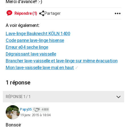
Merci d'avance!! :-)
City break
Voyage de noces
Climat
Destinations
Voyage nature
Forum
+
PHOTO
Répondre (1)
Partager
GUIDES D'ACHAT
A voir également:
BONS PLANS
Lave-linge Bauknecht KÖLN 1400
Code panne lave-linge hisense
CARTE DE VOEUX
Erreur e04 seche linge
Carte Bonne année
Carte Pâques
Carte de Noël
Carte Saint-Valentin
Carte d'anniversaire
DICTIONNAIRE
Dégraissant lave vaisselle
Brancher lave-vaisselle et lave-linge sur même évacuation
Biographies
Expressions
Dictionnaire
Citations
Proverbes
PROGRAMME TV
Mon lave-vaisselle lave mal en haut
✓
COPAINS D'AVANT
1 réponse
Se connecter
Collèges
Universités
Service militaire
S'inscrire
Lycées
Primaires
Entreprises
Avis de recherche
AVIS DE DÉCÈS
RÉPONSE 1 / 1
FORUM
Lifestyle
Sport
Television
Cinema
Bricolage
Culture
Auto
Voyage
Papy35
4 808
19 janv. 2015 à 18:04
Bonsoir