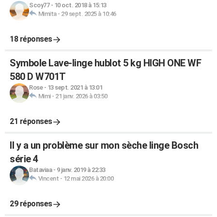
Scoy77
-
10 oct. 2018 à 15:13
Mimita
-
29 sept. 2025 à 10:46
18 réponses
Symbole Lave-linge hublot 5 kg HIGH ONE WF
580 D W701T
Rose
-
13 sept. 2021 à 13:01
Mimi
-
21 janv. 2026 à 03:50
21 réponses
Il y a un problème sur mon sèche linge Bosch
série 4
Bataviaa
-
9 janv. 2019 à 22:33
Vincent
-
12 mai 2026 à 20:00
29 réponses