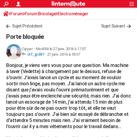
ACTUALITÉS
Forum
Forum Bricolage
Connexion
Electroménager
S'inscrire
Rechercher
Société
Education
Villes
Politique
Faits Divers
Monde
+
SPORT
Sujet Précédent
Sujet Suivant
Football
Cyclisme
Forum
Coupe du monde 2026
Tennis
Rugby
CULTURE
Porte bloquée
TNT
Cinéma
Musique
Programme TV
Streaming
Sorties cinéma
+
FINANCE
Cipper
-
Modifié le 27 janv. 2016 à 17:07
stf_jpd87
-
27 janv. 2016 à 18:37
Impôts
Immobilier
Banque
Crédit
Retraite
Epargne
Risques naturels par ville
Assurance
AUTO
Bonjour, je viens vers vous pour une question. Ma machine
Réserver un essai
Berlines
Forum auto
Essais
Citadines
SUV
+
HIGH-TECH
à laver (Vedette) à chargement par le dessus, refuse de
s'ouvrir. J'avais lancé un cycle et au moment de vouloir
Meilleur smartphone
Ordinateurs
Guide high-tech
Mobiles
Internet
Jeux vidéo
+
BRICOLAGE
sortir mon linge, pas moyen. J'ai lancé un autre cycle me
disant que j'avais voulu l'ouvrir prématurément et que
Aménagement intérieur
Cuisine
Jardinage
+
Forum
Extérieur
Salle de bains
Rangement
WEEK-END
j'avais peux être enclenché une sécurité, mais rien. J'ai donc
lancé un essorage de 14 min, j'ai attendu 15 min de plus
Escapades
Expositions
Week-end nature
Guides de France
Patrimoine
Musées
+
LIFESTYLE
pour être sûr de ne pas ouvrir trop tôt, et elle ne veut
toujours pas s'ouvrir. J'ai bien sûr essayé de débrancher et
Bien-être
Mode
+
Art de vivre
Loisirs
Modes de vie
SANTE
d'attendre 5 minutes mais rien. J'ai vraiment besoin de
l'ouvrir car il y a mes vêtements pour le travail dedans...
Guide de la santé
Médicaments
+
Alimentation
Maladies
Sommeil
VOYAGE