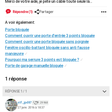
Merci de votre aide, je pète un câble toute seule là...
City break
Voyage de noces
Climat
Destinations
Voyage nature
Forum
+
PHOTO
Répondre (1)
Partager
GUIDES D'ACHAT
A voir également:
BONS PLANS
Porte bloquée
Comment ouvrir une porte d'entrée 3 points bloquée
CARTE DE VOEUX
Comment ouvrir une porte bloquée sans poignée
Carte Bonne année
Carte Pâques
Carte de Noël
Carte Saint-Valentin
Carte d'anniversaire
DICTIONNAIRE
Fenêtre oscillo-battant bloquée sans anti fausse
manœuvre
✓
Biographies
Expressions
Dictionnaire
Citations
Proverbes
PROGRAMME TV
Pourquoi ma serrure 3 points est bloquée ?
✓
Porte de garage manuelle bloquée
✓
COPAINS D'AVANT
Se connecter
Collèges
Universités
Service militaire
S'inscrire
Lycées
Primaires
Entreprises
Avis de recherche
AVIS DE DÉCÈS
1 réponse
FORUM
RÉPONSE 1 / 1
Lifestyle
Sport
Television
Cinema
Bricolage
Culture
Auto
Voyage
stf_jpd87
29 968
27 janv. 2016 à 18:37