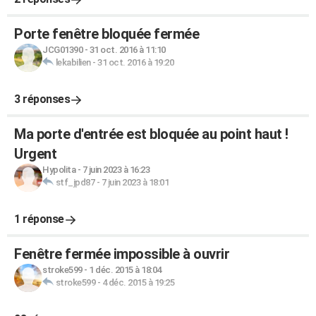
Porte fenêtre bloquée fermée
JCG01390
-
31 oct. 2016 à 11:10
lekabilien
-
31 oct. 2016 à 19:20
3 réponses
Ma porte d'entrée est bloquée au point haut !
Urgent
Hypolita
-
7 juin 2023 à 16:23
stf_jpd87
-
7 juin 2023 à 18:01
1 réponse
Fenêtre fermée impossible à ouvrir
stroke599
-
1 déc. 2015 à 18:04
stroke599
-
4 déc. 2015 à 19:25