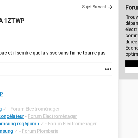
Foru
Sujet Suivant
Trouv
SA 1ZTWP
dépan
élect
commu
durée
Écono
c et il semble que la visse sans fin ne tourne pas
optimi
WP
g
✓
-
Forum Electroménager
congélateur
-
Forum Electroménager
 samsung rsg5pumh
✓
-
Forum Electroménager
amsung
✓
-
Forum Plomberie