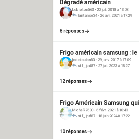
Dégradé américain
Lebreton563
-
22 juil. 2018 à 13:08
Iantanoe34
-
26 avr. 2021 à 17:29
6 réponses
Frigo américain samsung : le
jcdetoulon83
-
29 janv. 2017 à 17:09
stf_jpd87
-
27 juil. 2023 à 18:27
12 réponses
Frigo Américain Samsung qui f
Michel77680
-
6 févr. 2021 à 18:43
stf_jpd87
-
18 juin 2024 à 17:22
10 réponses