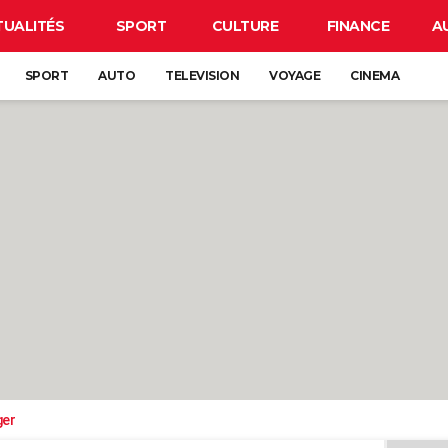
TUALITÉS
SPORT
CULTURE
FINANCE
A
SPORT
AUTO
TELEVISION
VOYAGE
CINEMA
ger