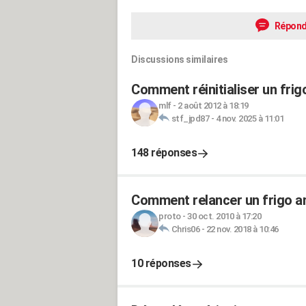
Répond
Discussions similaires
Comment réinitialiser un fri
mlf
-
2 août 2012 à 18:19
stf_jpd87
-
4 nov. 2025 à 11:01
148 réponses
Comment relancer un frigo a
proto
-
30 oct. 2010 à 17:20
Chris06
-
22 nov. 2018 à 10:46
10 réponses