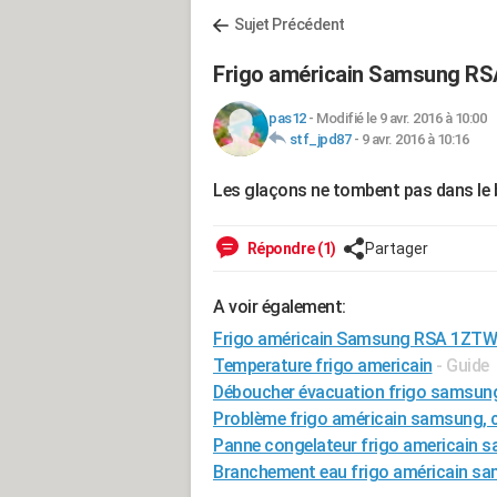
Sujet Précédent
Frigo américain Samsung R
pas12
-
Modifié le 9 avr. 2016 à 10:00
stf_jpd87
-
9 avr. 2016 à 10:16
Les glaçons ne tombent pas dans le ba
Répondre (1)
Partager
A voir également:
Frigo américain Samsung RSA 1ZT
Temperature frigo americain
- Guide
Déboucher évacuation frigo samsun
Problème frigo américain samsung, 
Panne congelateur frigo americain
Branchement eau frigo américain s