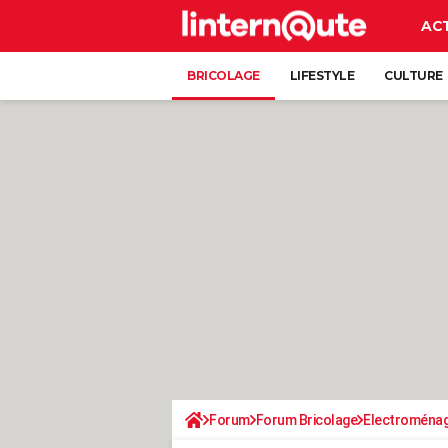
AC
BRICOLAGE
LIFESTYLE
CULTURE
Forum
Forum Bricolage
Electroména