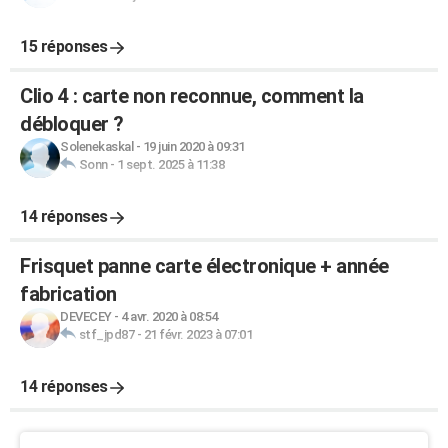
15 réponses
Clio 4 : carte non reconnue, comment la
débloquer ?
Solenekaskal
-
19 juin 2020 à 09:31
Sonn
-
1 sept. 2025 à 11:38
14 réponses
Frisquet panne carte électronique + année
fabrication
DEVECEY
-
4 avr. 2020 à 08:54
stf_jpd87
-
21 févr. 2023 à 07:01
14 réponses