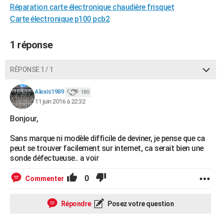
Réparation carte électronique chaudière frisquet
City break
Voyage de noces
Climat
Destinations
Voyage nature
Forum
+
PHOTO
Carte électronique p100 pcb2
GUIDES D'ACHAT
1 réponse
BONS PLANS
RÉPONSE 1 / 1
CARTE DE VOEUX
Carte Bonne année
Carte Pâques
Carte de Noël
Carte Saint-Valentin
Carte d'anniversaire
DICTIONNAIRE
Alexis1989
180
11 juin 2016 à 22:32
Biographies
Expressions
Dictionnaire
Citations
Proverbes
PROGRAMME TV
Bonjour,
COPAINS D'AVANT
Sans marque ni modèle difficile de deviner, je pense que ca
peut se trouver facilement sur internet, ca serait bien une
Se connecter
Collèges
Universités
Service militaire
S'inscrire
Lycées
Primaires
Entreprises
Avis de recherche
AVIS DE DÉCÈS
sonde défectueuse.. a voir
FORUM
0
Commenter
Lifestyle
Sport
Television
Cinema
Bricolage
Culture
Auto
Voyage
Répondre
Posez votre question