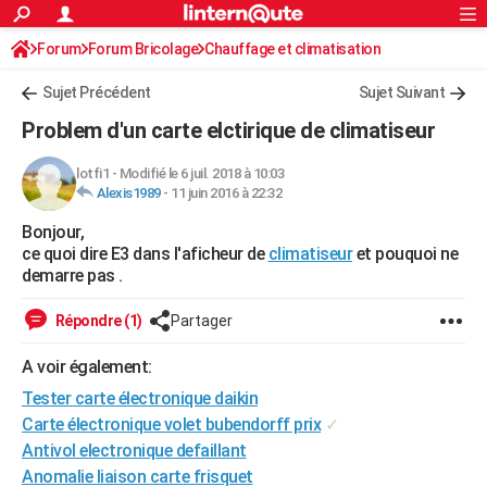
ACTUALITÉS
Forum
Forum Bricolage
Connexion
Chauffage et climatisation
S'inscrire
Rechercher
Société
Education
Villes
Politique
Faits Divers
Monde
+
SPORT
Sujet Précédent
Sujet Suivant
Football
Cyclisme
Forum
Coupe du monde 2026
Tennis
Rugby
CULTURE
Problem d'un carte elctirique de climatiseur
TNT
Cinéma
Musique
Programme TV
Streaming
Sorties cinéma
+
FINANCE
lotfi1
-
Modifié le 6 juil. 2018 à 10:03
Alexis1989
-
11 juin 2016 à 22:32
Impôts
Immobilier
Banque
Crédit
Retraite
Epargne
Risques naturels par ville
Assurance
AUTO
Bonjour,
Réserver un essai
Berlines
Forum auto
Essais
Citadines
SUV
+
HIGH-TECH
ce quoi dire E3 dans l'aficheur de
climatiseur
et pouquoi ne
demarre pas .
Meilleur smartphone
Ordinateurs
Guide high-tech
Mobiles
Internet
Jeux vidéo
+
BRICOLAGE
Répondre (1)
Partager
Aménagement intérieur
Cuisine
Jardinage
+
Forum
Extérieur
Salle de bains
Rangement
WEEK-END
A voir également:
Escapades
Expositions
Week-end nature
Guides de France
Patrimoine
Musées
+
LIFESTYLE
Tester carte électronique daikin
Bien-être
Mode
+
Art de vivre
Loisirs
Modes de vie
Carte électronique volet bubendorff prix
✓
SANTE
Antivol electronique defaillant
Guide de la santé
Médicaments
+
Alimentation
Maladies
Sommeil
VOYAGE
Anomalie liaison carte frisquet