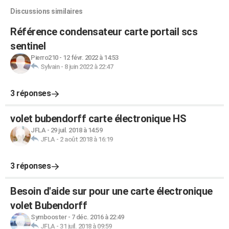
Discussions similaires
Référence condensateur carte portail scs
sentinel
Pierro210
-
12 févr. 2022 à 14:53
Sylvain
-
8 juin 2022 à 22:47
3 réponses
volet bubendorff carte électronique HS
JFLA
-
29 juil. 2018 à 14:59
JFLA
-
2 août 2018 à 16:19
3 réponses
Besoin d'aide sur pour une carte électronique
volet Bubendorff
Symbooster
-
7 déc. 2016 à 22:49
JFLA
-
31 juil. 2018 à 09:59