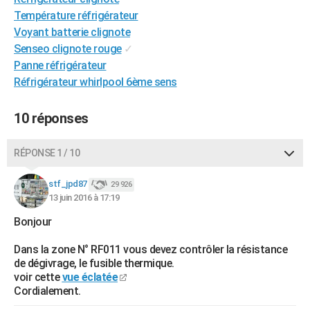
City break
Voyage de noces
Climat
Destinations
Voyage nature
Forum
+
Température réfrigérateur
PHOTO
Voyant batterie clignote
GUIDES D'ACHAT
Senseo clignote rouge
✓
Panne réfrigérateur
BONS PLANS
Réfrigérateur whirlpool 6ème sens
CARTE DE VOEUX
10 réponses
Carte Bonne année
Carte Pâques
Carte de Noël
Carte Saint-Valentin
Carte d'anniversaire
DICTIONNAIRE
RÉPONSE 1 / 10
Biographies
Expressions
Dictionnaire
Citations
Proverbes
PROGRAMME TV
stf_jpd87
COPAINS D'AVANT
29 926
13 juin 2016 à 17:19
Se connecter
Collèges
Universités
Service militaire
S'inscrire
Lycées
Primaires
Entreprises
Avis de recherche
AVIS DE DÉCÈS
Bonjour
FORUM
Dans la zone N° RF011 vous devez contrôler la résistance
de dégivrage, le fusible thermique.
Lifestyle
Sport
Television
Cinema
Bricolage
Culture
Auto
Voyage
voir cette
vue éclatée
Cordialement.