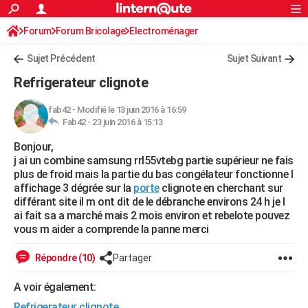
ACTUALITÉS
Forum
Forum Bricolage
Connexion
Electroménager
S'inscrire
Rechercher
Société
Education
Villes
Politique
Faits Divers
Monde
+
SPORT
Sujet Précédent
Sujet Suivant
Football
Cyclisme
Forum
Coupe du monde 2026
Tennis
Rugby
CULTURE
Refrigerateur clignote
TNT
Cinéma
Musique
Programme TV
Streaming
Sorties cinéma
+
FINANCE
fab42
-
Modifié le 13 juin 2016 à 16:59
Fab42 -
23 juin 2016 à 15:13
Impôts
Immobilier
Banque
Crédit
Retraite
Epargne
Risques naturels par ville
Assurance
AUTO
Bonjour,
Réserver un essai
Berlines
Forum auto
Essais
Citadines
SUV
+
HIGH-TECH
j ai un combine samsung rrl55vtebg partie supérieur ne fais
plus de froid mais la partie du bas congélateur fonctionne l
Meilleur smartphone
Ordinateurs
Guide high-tech
Mobiles
Internet
Jeux vidéo
+
BRICOLAGE
affichage 3 dégrée sur la
porte
clignote en cherchant sur
différant site il m ont dit de le débranche environs 24 h je l
Aménagement intérieur
Cuisine
Jardinage
+
Forum
Extérieur
Salle de bains
Rangement
WEEK-END
ai fait sa a marché mais 2 mois environ et rebelote pouvez
vous m aider a comprende la panne merci
Escapades
Expositions
Week-end nature
Guides de France
Patrimoine
Musées
+
LIFESTYLE
Répondre (10)
Partager
Bien-être
Mode
+
Art de vivre
Loisirs
Modes de vie
SANTE
A voir également:
Guide de la santé
Médicaments
+
Alimentation
Maladies
Sommeil
VOYAGE
Refrigerateur clignote