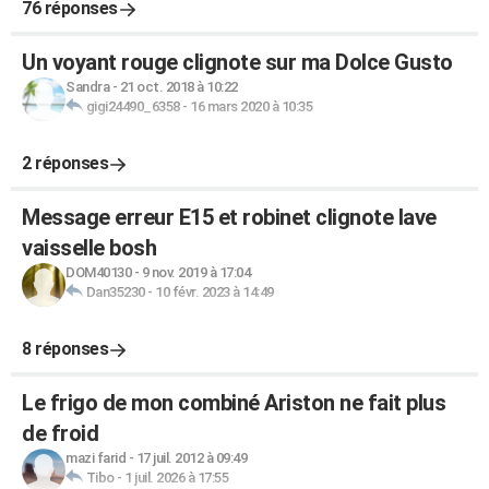
76 réponses
Un voyant rouge clignote sur ma Dolce Gusto
Sandra
-
21 oct. 2018 à 10:22
gigi24490_6358
-
16 mars 2020 à 10:35
2 réponses
Message erreur E15 et robinet clignote lave
vaisselle bosh
DOM40130
-
9 nov. 2019 à 17:04
Dan35230
-
10 févr. 2023 à 14:49
8 réponses
Le frigo de mon combiné Ariston ne fait plus
de froid
mazi farid
-
17 juil. 2012 à 09:49
Tibo
-
1 juil. 2026 à 17:55