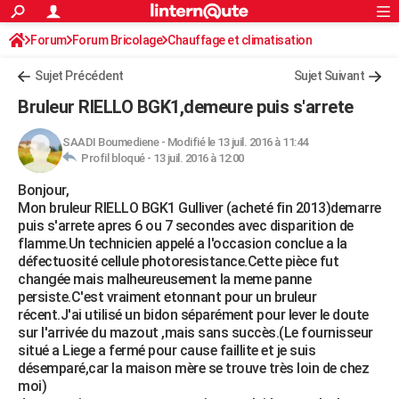
ACTUALITÉS
Forum
Forum Bricolage
Connexion
Chauffage et climatisation
S'inscrire
Rechercher
Société
Education
Villes
Politique
Faits Divers
Monde
+
SPORT
Sujet Précédent
Sujet Suivant
Football
Cyclisme
Forum
Coupe du monde 2026
Tennis
Rugby
CULTURE
Bruleur RIELLO BGK1,demeure puis s'arrete
TNT
Cinéma
Musique
Programme TV
Streaming
Sorties cinéma
+
FINANCE
SAADI Boumediene
-
Modifié le 13 juil. 2016 à 11:44
Profil bloqué -
13 juil. 2016 à 12:00
Impôts
Immobilier
Banque
Crédit
Retraite
Epargne
Risques naturels par ville
Assurance
AUTO
Bonjour,
Réserver un essai
Berlines
Forum auto
Essais
Citadines
SUV
+
HIGH-TECH
Mon bruleur RIELLO BGK1 Gulliver (acheté fin 2013)demarre
puis s'arrete apres 6 ou 7 secondes avec disparition de
Meilleur smartphone
Ordinateurs
Guide high-tech
Mobiles
Internet
Jeux vidéo
+
BRICOLAGE
flamme.Un technicien appelé a l'occasion conclue a la
défectuosité cellule photoresistance.Cette pièce fut
Aménagement intérieur
Cuisine
Jardinage
+
Forum
Extérieur
Salle de bains
Rangement
WEEK-END
changée mais malheureusement la meme panne
persiste.C'est vraiment etonnant pour un bruleur
Escapades
Expositions
Week-end nature
Guides de France
Patrimoine
Musées
+
LIFESTYLE
récent.J'ai utilisé un bidon séparément pour lever le doute
sur l'arrivée du mazout ,mais sans succès.(Le fournisseur
Bien-être
Mode
+
Art de vivre
Loisirs
Modes de vie
SANTE
situé a Liege a fermé pour cause faillite et je suis
désemparé,car la maison mère se trouve très loin de chez
Guide de la santé
Médicaments
+
Alimentation
Maladies
Sommeil
VOYAGE
moi)