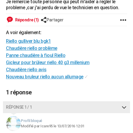
Je remercie toute personne qui peut m'aider a regler le
City break
Voyage de noces
Climat
Destinations
Voyage nature
Forum
+
probleme ,car j'ai perdu de vue le technicien en question.
PHOTO
GUIDES D'ACHAT
Répondre (1)
Partager
BONS PLANS
A voir également:
Riello gulliver blu bgk1
CARTE DE VOEUX
Chaudière riello problème
Carte Bonne année
Carte Pâques
Carte de Noël
Carte Saint-Valentin
Carte d'anniversaire
Panne chaudière à fioul Riello
DICTIONNAIRE
Gicleur pour brûleur riello 40 g3 millenium
Biographies
Expressions
Dictionnaire
Citations
Proverbes
PROGRAMME TV
Chaudière riello avis
Nouveau bruleur riello aucun allumage
✓
COPAINS D'AVANT
Se connecter
Collèges
Universités
Service militaire
S'inscrire
Lycées
Primaires
Entreprises
Avis de recherche
1 réponse
AVIS DE DÉCÈS
FORUM
RÉPONSE 1 / 1
Lifestyle
Sport
Television
Cinema
Bricolage
Culture
Auto
Voyage
Profil bloqué
Modifié par Icare95 le 13/07/2016 12:01