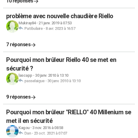
10 réponses
problème avec nouvelle chaudière Riello
Mukiray84
-
21 janv. 2019 à 07:53
Patibulaire
-
8 avr. 2023 à 16:57
7 réponses
Pourquoi mon brûleur Riello 40 se met en
sécurité ?
lascapp
-
30 janv. 2010 à 13:10
passelaigue
-
30 janv. 2010 à 13:10
9 réponses
Pourquoi mon brûleur "RIELLO" 40 Millenium se
met il en sécurité
Kagou
-
3 nov. 2016 à 08:58
Dan
-
23 oct. 2021 à 07:07