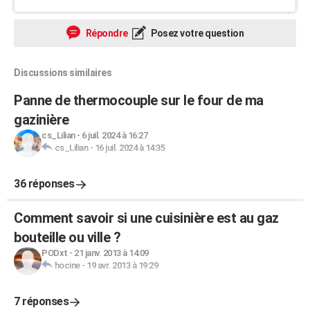
Répondre
Posez votre question
Discussions similaires
Panne de thermocouple sur le four de ma
gazinière
cs_Lilian
-
6 juil. 2024 à 16:27
cs_Lilian
-
16 juil. 2024 à 14:35
36 réponses
Comment savoir si une cuisinière est au gaz
bouteille ou ville ?
PODxt
-
21 janv. 2013 à 14:09
hocine
-
19 avr. 2013 à 19:29
7 réponses