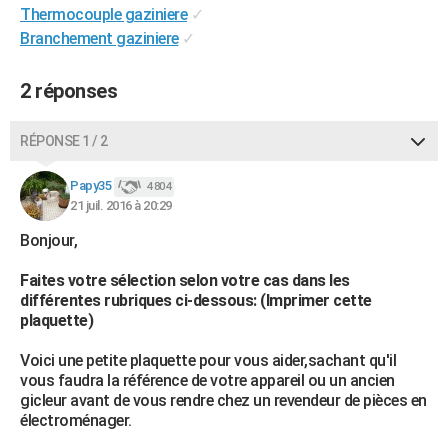
Thermocouple gaziniere
✓
City break
Voyage de noces
Climat
Destinations
Voyage nature
Forum
+
PHOTO
Branchement gaziniere
✓
GUIDES D'ACHAT
2 réponses
BONS PLANS
RÉPONSE 1 / 2
CARTE DE VOEUX
Carte Bonne année
Carte Pâques
Carte de Noël
Carte Saint-Valentin
Carte d'anniversaire
DICTIONNAIRE
Papy35
4 804
21 juil. 2016 à 20:29
Biographies
Expressions
Dictionnaire
Citations
Proverbes
PROGRAMME TV
Bonjour,
COPAINS D'AVANT
Faites votre sélection selon votre cas dans les
différentes rubriques ci-dessous: (Imprimer cette
Se connecter
Collèges
Universités
Service militaire
S'inscrire
Lycées
Primaires
Entreprises
Avis de recherche
AVIS DE DÉCÈS
plaquette)
FORUM
Voici une petite plaquette pour vous aider,sachant qu'il
vous faudra la référence de votre appareil ou un ancien
Lifestyle
Sport
Television
Cinema
Bricolage
Culture
Auto
Voyage
gicleur avant de vous rendre chez un revendeur de pièces en
électroménager.