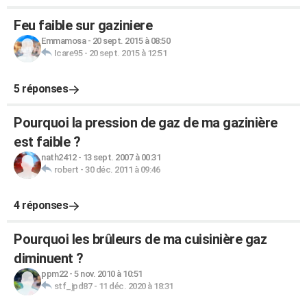
Feu faible sur gaziniere
Emmamosa
-
20 sept. 2015 à 08:50
Icare95
-
20 sept. 2015 à 12:51
5 réponses
Pourquoi la pression de gaz de ma gazinière
est faible ?
nath2412
-
13 sept. 2007 à 00:31
robert
-
30 déc. 2011 à 09:46
4 réponses
Pourquoi les brûleurs de ma cuisinière gaz
diminuent ?
ppm22
-
5 nov. 2010 à 10:51
stf_jpd87
-
11 déc. 2020 à 18:31