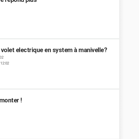
n volet electrique en system à manivelle?
02
 12:02
monter !