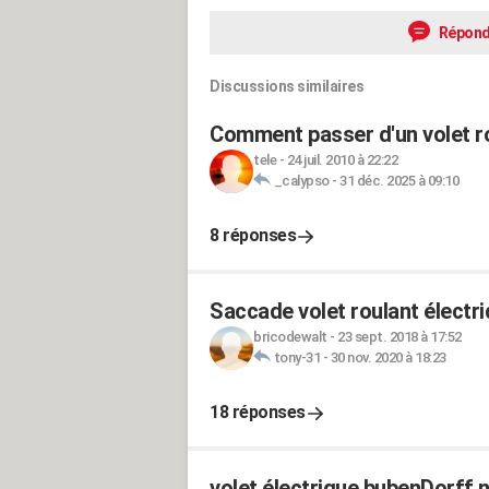
Répond
Discussions similaires
Comment passer d'un volet ro
tele
-
24 juil. 2010 à 22:22
_calypso
-
31 déc. 2025 à 09:10
8 réponses
Saccade volet roulant électr
bricodewalt
-
23 sept. 2018 à 17:52
tony-31
-
30 nov. 2020 à 18:23
18 réponses
volet électrique bubenDorff 