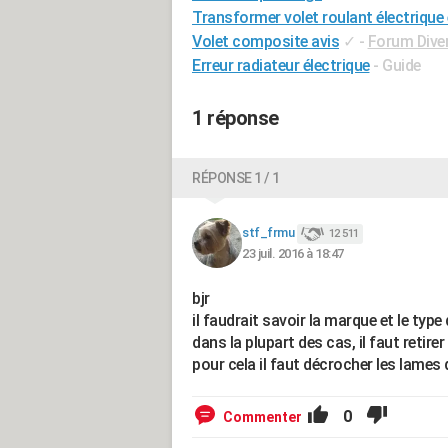
Transformer volet roulant électrique
Volet composite avis
✓
-
Forum Diver
Erreur radiateur électrique
- Guide
1 réponse
RÉPONSE 1 / 1
stf_frmu
12 511
23 juil. 2016 à 18:47
bjr
il faudrait savoir la marque et le type 
dans la plupart des cas, il faut reti
pour cela il faut décrocher les lames 
0
Commenter