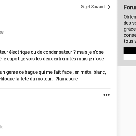
Foru
Sujet Suivant
Obten
des s
grâce
:03
conse
tous v
teur électrique ou de condensateur ? mais je n'ose
vé le capot ,je vois les deux extrémités mais je n'ose
s un genre de bague qui me fait face , en métal blanc,
ébloque la tête du moteur... ?lamasure
de