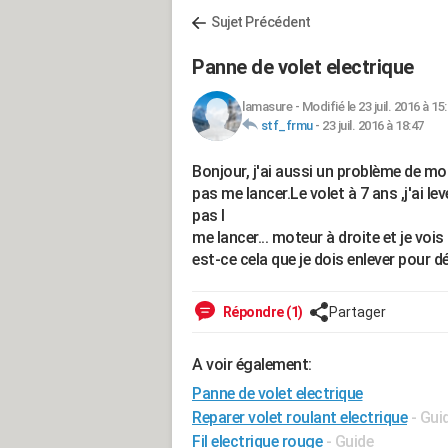
Sujet Précédent
Panne de volet electrique
lamasure
-
Modifié le 23 juil. 2016 à 15
stf_frmu
-
23 juil. 2016 à 18:47
Bonjour, j'ai aussi un problème de mo
pas me lancer.Le volet à 7 ans ,j'ai le
pas l
me lancer... moteur à droite et je voi
est-ce cela que je dois enlever pour d
Répondre (1)
Partager
A voir également:
Panne de volet electrique
Reparer volet roulant electrique
- Gui
Fil electrique rouge
- Guide