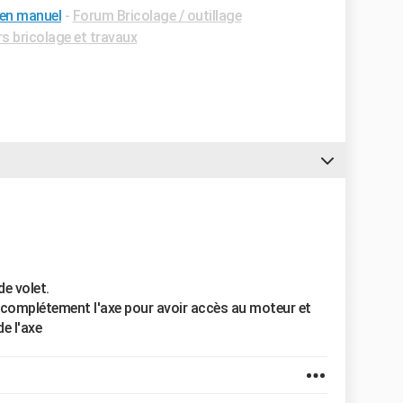
 en manuel
-
Forum Bricolage / outillage
s bricolage et travaux
de volet.
rer complétement l'axe pour avoir accès au moteur et
de l'axe