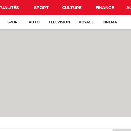
TUALITÉS
SPORT
CULTURE
FINANCE
A
SPORT
AUTO
TELEVISION
VOYAGE
CINEMA