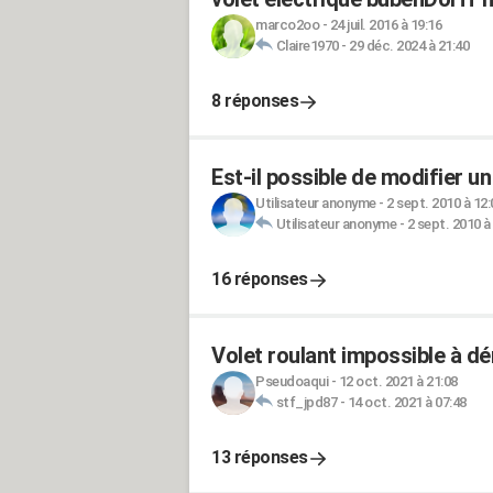
marco2oo
-
24 juil. 2016 à 19:16
Claire1970
-
29 déc. 2024 à 21:40
8 réponses
Est-il possible de modifier u
Utilisateur anonyme
-
2 sept. 2010 à 12:
Utilisateur anonyme
-
2 sept. 2010 à
16 réponses
Volet roulant impossible à dé
Pseudoaqui
-
12 oct. 2021 à 21:08
stf_jpd87
-
14 oct. 2021 à 07:48
13 réponses