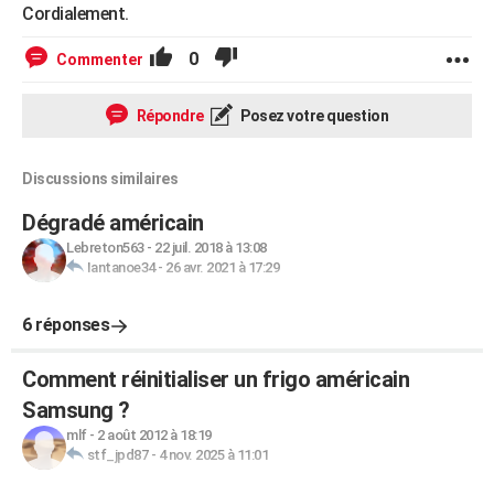
Cordialement.
0
Commenter
Répondre
Posez votre question
Discussions similaires
Dégradé américain
Lebreton563
-
22 juil. 2018 à 13:08
Iantanoe34
-
26 avr. 2021 à 17:29
6 réponses
Comment réinitialiser un frigo américain
Samsung ?
mlf
-
2 août 2012 à 18:19
stf_jpd87
-
4 nov. 2025 à 11:01