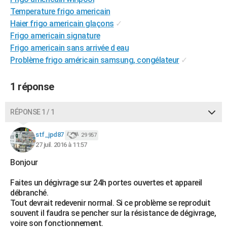
City break
Voyage de noces
Climat
Destinations
Voyage nature
Forum
+
Temperature frigo americain
PHOTO
Haier frigo americain glaçons
✓
GUIDES D'ACHAT
Frigo americain signature
Frigo americain sans arrivée d eau
BONS PLANS
Problème frigo américain samsung, congélateur
✓
CARTE DE VOEUX
1 réponse
Carte Bonne année
Carte Pâques
Carte de Noël
Carte Saint-Valentin
Carte d'anniversaire
DICTIONNAIRE
RÉPONSE 1 / 1
Biographies
Expressions
Dictionnaire
Citations
Proverbes
PROGRAMME TV
stf_jpd87
COPAINS D'AVANT
29 957
27 juil. 2016 à 11:57
Se connecter
Collèges
Universités
Service militaire
S'inscrire
Lycées
Primaires
Entreprises
Avis de recherche
AVIS DE DÉCÈS
Bonjour
FORUM
Faites un dégivrage sur 24h portes ouvertes et appareil
débranché.
Lifestyle
Sport
Television
Cinema
Bricolage
Culture
Auto
Voyage
Tout devrait redevenir normal. Si ce problème se reproduit
souvent il faudra se pencher sur la résistance de dégivrage,
voire son fonctionnement.