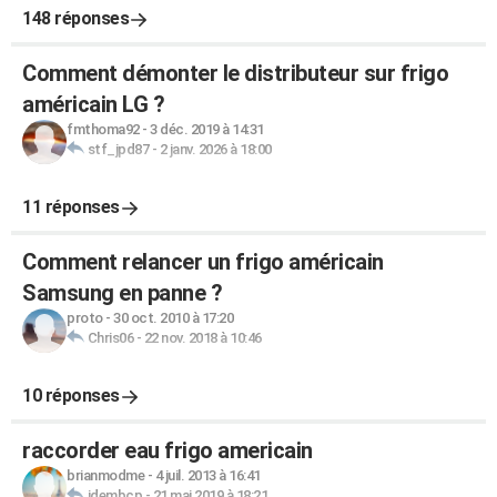
148 réponses
Comment démonter le distributeur sur frigo
américain LG ?
fmthoma92
-
3 déc. 2019 à 14:31
stf_jpd87
-
2 janv. 2026 à 18:00
11 réponses
Comment relancer un frigo américain
Samsung en panne ?
proto
-
30 oct. 2010 à 17:20
Chris06
-
22 nov. 2018 à 10:46
10 réponses
raccorder eau frigo americain
brianmodme
-
4 juil. 2013 à 16:41
idembcp
-
21 mai 2019 à 18:21