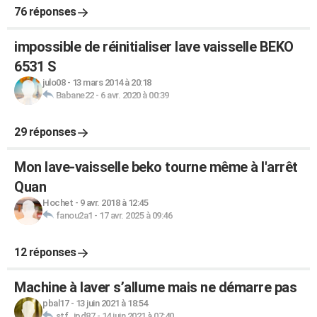
76 réponses
impossible de réinitialiser lave vaisselle BEKO
6531 S
julo08
-
13 mars 2014 à 20:18
Babane22
-
6 avr. 2020 à 00:39
29 réponses
Mon lave-vaisselle beko tourne même à l'arrêt
Quan
Hochet
-
9 avr. 2018 à 12:45
fanou2a1
-
17 avr. 2025 à 09:46
12 réponses
Machine à laver s’allume mais ne démarre pas
pbal17
-
13 juin 2021 à 18:54
stf_jpd87
-
14 juin 2021 à 07:40