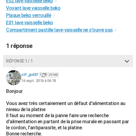
E02 lave vaisselle beko
✓
City break
Voyage de noces
Climat
Destinations
Voyage nature
Forum
+
PHOTO
Voyant lave vaisselle beko
Plaque beko verrouillé
✓
GUIDES D'ACHAT
E01 lave vaisselle beko
Compartiment pastille lave-vaisselle ne s'ouvre pas
✓
BONS PLANS
CARTE DE VOEUX
1 réponse
Carte Bonne année
Carte Pâques
Carte de Noël
Carte Saint-Valentin
Carte d'anniversaire
DICTIONNAIRE
RÉPONSE 1 / 1
Biographies
Expressions
Dictionnaire
Citations
Proverbes
PROGRAMME TV
stf_jpd87
29 940
16 sept. 2016 à 06:18
COPAINS D'AVANT
Bonjour
Se connecter
Collèges
Universités
Service militaire
S'inscrire
Lycées
Primaires
Entreprises
Avis de recherche
AVIS DE DÉCÈS
Vous avez très certainement un défaut d'alimentation au
FORUM
niveau de la platine
Il faut au moment de la panne faire une recherche
Lifestyle
Sport
Television
Cinema
Bricolage
Culture
Auto
Voyage
d'alimentation en partant de la prise murale en passant par
le cordon, l'antiparasite, et la platine.
Bonne recherche.