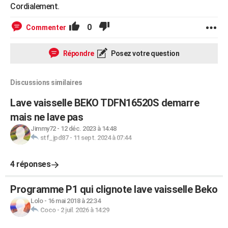
Cordialement.
0
Commenter
Répondre
Posez votre question
Discussions similaires
Lave vaisselle BEKO TDFN16520S demarre
mais ne lave pas
Jimmy72
-
12 déc. 2023 à 14:48
stf_jpd87
-
11 sept. 2024 à 07:44
4 réponses
Programme P1 qui clignote lave vaisselle Beko
Lolo
-
16 mai 2018 à 22:34
Coco
-
2 juil. 2026 à 14:29