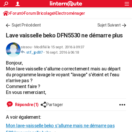
ACTUALITÉS
Forum
Forum Bricolage
Connexion
Electroménager
S'inscrire
Rechercher
Société
Education
Villes
Politique
Faits Divers
Monde
+
SPORT
Sujet Précédent
Sujet Suivant
Football
Cyclisme
Forum
Coupe du monde 2026
Tennis
Rugby
CULTURE
Lave vaisselle beko DFN5530 ne démarre plus
TNT
Cinéma
Musique
Programme TV
Streaming
Sorties cinéma
+
FINANCE
sissou
-
Modifié le 15 sept. 2016 à 09:37
stf_jpd87
-
16 sept. 2016 à 06:18
Impôts
Immobilier
Banque
Crédit
Retraite
Epargne
Risques naturels par ville
Assurance
AUTO
Bonjour,
Réserver un essai
Berlines
Forum auto
Essais
Citadines
SUV
+
HIGH-TECH
Mon lave vaisselle s'allume correctement mais au départ
du programme lavage le voyant "lavage" s'éteint et l'eau
Meilleur smartphone
Ordinateurs
Guide high-tech
Mobiles
Internet
Jeux vidéo
+
BRICOLAGE
n'arrive pas ?
Comment faire ?
Aménagement intérieur
Cuisine
Jardinage
+
Forum
Extérieur
Salle de bains
Rangement
WEEK-END
En vous remerciant,
Escapades
Expositions
Week-end nature
Guides de France
Patrimoine
Musées
+
LIFESTYLE
Répondre (1)
Partager
Bien-être
Mode
+
Art de vivre
Loisirs
Modes de vie
SANTE
A voir également:
Mon lave-vaisselle beko s'allume mais ne démarre pas
Guide de la santé
Médicaments
+
Alimentation
Maladies
Sommeil
VOYAGE