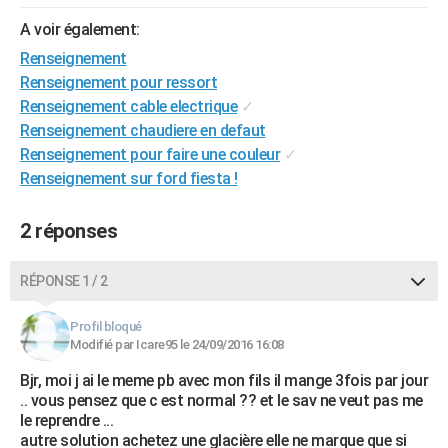
City break
Voyage de noces
Climat
Destinations
Voyage nature
Forum
+
PHOTO
A voir également:
Renseignement
GUIDES D'ACHAT
Renseignement pour ressort
BONS PLANS
Renseignement cable electrique
✓
Renseignement chaudiere en defaut
CARTE DE VOEUX
Renseignement pour faire une couleur
✓
Renseignement sur ford fiesta !
Carte Bonne année
Carte Pâques
Carte de Noël
Carte Saint-Valentin
Carte d'anniversaire
DICTIONNAIRE
Biographies
Expressions
Dictionnaire
Citations
Proverbes
PROGRAMME TV
2 réponses
COPAINS D'AVANT
RÉPONSE 1 / 2
Se connecter
Collèges
Universités
Service militaire
S'inscrire
Lycées
Primaires
Entreprises
Avis de recherche
AVIS DE DÉCÈS
Profil bloqué
Modifié par Icare95 le 24/09/2016 16:08
FORUM
Bjr, moi j ai le meme pb avec mon fils il mange 3fois par jour
Lifestyle
Sport
Television
Cinema
Bricolage
Culture
Auto
Voyage
.. vous pensez que c est normal ?? et le sav ne veut pas me
le reprendre ...
autre solution achetez une glacière elle ne marque que si