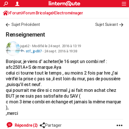
ACTUALITÉS
Forum
Forum Bricolage
Connexion
Electroménager
S'inscrire
Rechercher
Société
Education
Villes
Politique
Faits Divers
Monde
+
SPORT
Sujet Précédent
Sujet Suivant
Football
Cyclisme
Forum
Coupe du monde 2026
Tennis
Rugby
CULTURE
Renseignement
TNT
Cinéma
Musique
Programme TV
Streaming
Sorties cinéma
+
FINANCE
juju62
-
Modifié le 24 sept. 2016 à 13:19
stf_jpd87
-
24 sept. 2016 à 19:38
Impôts
Immobilier
Banque
Crédit
Retraite
Epargne
Risques naturels par ville
Assurance
AUTO
Bonjour, je viens d' acheter(le 16 sept un combi ref :
Réserver un essai
Berlines
Forum auto
Essais
Citadines
SUV
+
HIGH-TECH
afc2501A+S de marque Aya
celui ci tourne tout le temps , au moins 2 fois par hre ,j'ai
Meilleur smartphone
Ordinateurs
Guide high-tech
Mobiles
Internet
Jeux vidéo
+
BRICOLAGE
vérifié la prise c pas sa ,il est loin du mur, pas de poussière
,puisqu'il est neuf.
Aménagement intérieur
Cuisine
Jardinage
+
Forum
Extérieur
Salle de bains
Rangement
WEEK-END
qui pourrait me dire si c normal ,j ai fait mon achat chez
BUT je ne suis pas satisfaite du SAV (
Escapades
Expositions
Week-end nature
Guides de France
Patrimoine
Musées
+
LIFESTYLE
c mon 3 ème combi en échange et jamais la même marque
),
Bien-être
Mode
+
Art de vivre
Loisirs
Modes de vie
SANTE
,merci
Guide de la santé
Médicaments
+
Alimentation
Maladies
Sommeil
VOYAGE
Répondre (2)
Partager