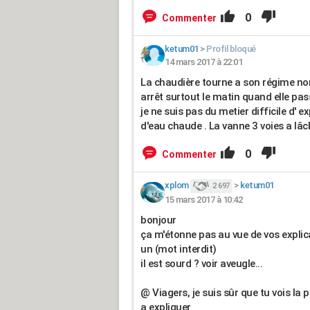
0
Commenter
ketum01
>
Profil bloqué
14 mars 2017 à 22:01
La chaudière tourne a son régime no
arrêt surtout le matin quand elle pas
je ne suis pas du metier difficile d' 
d'eau chaude . La vanne 3 voies a lâc
0
Commenter
xplom
>
ketum01
2 697
15 mars 2017 à 10:42
bonjour
ça m'étonne pas au vue de vos explic
un (mot interdit)
il est sourd ? voir aveugle...
@ Viagers, je suis sûr que tu vois la 
a expliquer