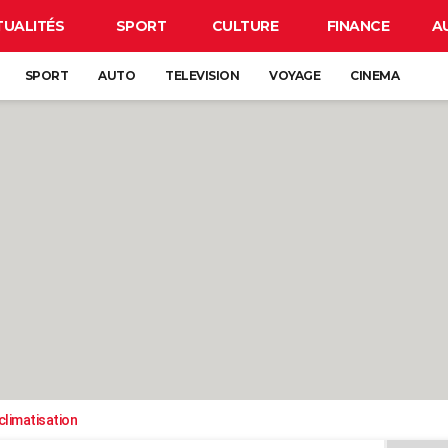
TUALITÉS
SPORT
CULTURE
FINANCE
A
SPORT
AUTO
TELEVISION
VOYAGE
CINEMA
climatisation