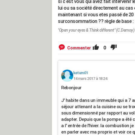
si c est vous qui avez fait intervenir
lui ou sa société directement au cas 
maintenant si vous etes passé de 20 a 
surconsommation ?? règle de base :
"Open your eyes & Think different" (C.Demoy)
0
Commenter
ketum01
14 mars 2017 à 18:24
Rebonjour
J' habite dans un immeuble qui a 7 a
séjour attenant a la cuisine ou se tro
sous dimensionné par rapport au vol
adapter. Depuis que la pompe a été cha
a l' entrée de l'hiver. la combustion je
en parler avec ma proprio et voir ce q