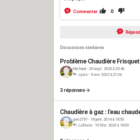
0
Commenter
Répond
Discussions similaires
Problème Chaudière Frisquet
Michael
-
20 sept. 2022 à 23:46
cpiro
-
9 nov. 2022 à 21:36
3 réponses
Chaudière à gaz : l'eau chaud
geo2707
-
18 janv. 2014 à 18:55
Lolitata
-
10 févr. 2023 à 18:59