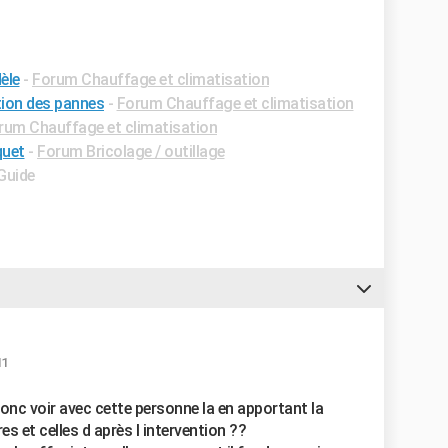
èle
-
Forum Chauffage et climatisation
tion des pannes
-
Forum Chauffage et climatisation
rum Chauffage et climatisation
quet
-
Forum Bricolage / outillage
 Guide
11
donc voir avec cette personne la en apportant la
 et celles d après l intervention ??