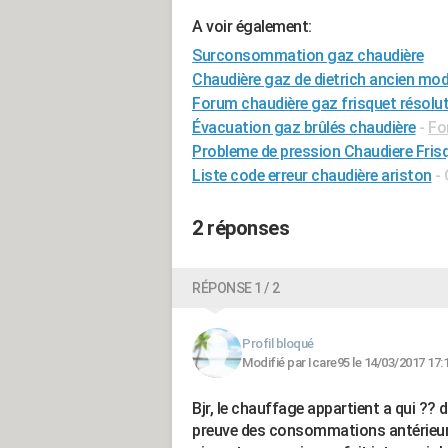
A voir également:
Surconsommation gaz chaudière
Chaudière gaz de dietrich ancien mod
Forum chaudière gaz frisquet résolu
Évacuation gaz brûlés chaudière
-
Fo
Probleme de pression Chaudiere Fris
Liste code erreur chaudière ariston
-
2 réponses
RÉPONSE 1 / 2
Profil bloqué
Modifié par Icare95 le 14/03/2017 17:
Bjr, le chauffage appartient a qui ?? 
preuve des consommations antérieures