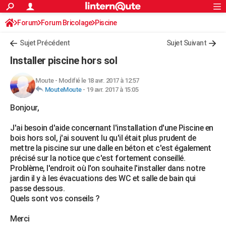
ACTUALITÉS
Forum
Forum Bricolage
Connexion
Piscine
S'inscrire
Rechercher
Société
Education
Villes
Politique
Faits Divers
Monde
+
SPORT
Sujet Précédent
Sujet Suivant
Football
Cyclisme
Forum
Coupe du monde 2026
Tennis
Rugby
CULTURE
Installer piscine hors sol
TNT
Cinéma
Musique
Programme TV
Streaming
Sorties cinéma
+
FINANCE
Moute
-
Modifié le 18 avr. 2017 à 12:57
MouteMoute
-
19 avr. 2017 à 15:05
Impôts
Immobilier
Banque
Crédit
Retraite
Epargne
Risques naturels par ville
Assurance
AUTO
Bonjour,
Réserver un essai
Berlines
Forum auto
Essais
Citadines
SUV
+
HIGH-TECH
J'ai besoin d'aide concernant l'installation d'une Piscine en
Meilleur smartphone
Ordinateurs
Guide high-tech
Mobiles
Internet
Jeux vidéo
+
BRICOLAGE
bois hors sol, j'ai souvent lu qu'il était plus prudent de
mettre la piscine sur une dalle en béton et c'est également
Aménagement intérieur
Cuisine
Jardinage
+
Forum
Extérieur
Salle de bains
Rangement
WEEK-END
précisé sur la notice que c'est fortement conseillé.
Problème, l'endroit où l'on souhaite l'installer dans notre
Escapades
Expositions
Week-end nature
Guides de France
Patrimoine
Musées
+
LIFESTYLE
jardin il y à les évacuations des WC et salle de bain qui
passe dessous.
Bien-être
Mode
+
Art de vivre
Loisirs
Modes de vie
SANTE
Quels sont vos conseils ?
Guide de la santé
Médicaments
+
Alimentation
Maladies
Sommeil
VOYAGE
Merci