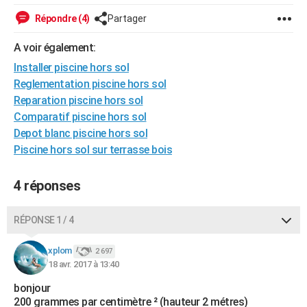
City break
Voyage de noces
Climat
Destinations
Voyage nature
Forum
+
PHOTO
Répondre (4)
Partager
GUIDES D'ACHAT
A voir également:
Installer piscine hors sol
BONS PLANS
Reglementation piscine hors sol
CARTE DE VOEUX
Reparation piscine hors sol
Comparatif piscine hors sol
Carte Bonne année
Carte Pâques
Carte de Noël
Carte Saint-Valentin
Carte d'anniversaire
DICTIONNAIRE
Depot blanc piscine hors sol
Piscine hors sol sur terrasse bois
Biographies
Expressions
Dictionnaire
Citations
Proverbes
PROGRAMME TV
COPAINS D'AVANT
4 réponses
Se connecter
Collèges
Universités
Service militaire
S'inscrire
Lycées
Primaires
Entreprises
Avis de recherche
AVIS DE DÉCÈS
RÉPONSE 1 / 4
FORUM
xplom
2 697
Lifestyle
Sport
Television
Cinema
Bricolage
Culture
Auto
Voyage
18 avr. 2017 à 13:40
bonjour
200 grammes par centimètre ² (hauteur 2 métres)