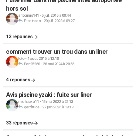
Fuite liner dans ma piscine intex autoportée
hors sol
antoinus141
-
5 juil. 2015 à 00:44
Piscineco
-
20 juil. 2023 à 09:27
13 réponses
comment trouver un trou dans un liner
lolo
-
1 août 2015 à 12:10
Ben25260
-
28 mai 2024 à 20:56
4 réponses
Avis piscine yzaki : fuite sur liner
michauko11
-
15 mai 2022 à 22:13
gerdrude
-
27 juin 2026 à 19:19
33 réponses