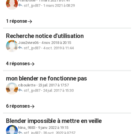
Framboise
-
1 mars 2021 à 07:41
stf_jpd87
-
1 mars 2021 à 08:29
1 réponse
Recherche notice d'utilisation
Joie2vivre06
-
4 nov. 2018 à 20:15
stf_jpd87
-
4 oct. 2019 à 11:44
4 réponses
mon blender ne fonctionne pas
ciboulette
-
23 juil. 2017 à 17:57
stf_jpd87
-
24 juil. 2017 à 15:30
6 réponses
Blender impossible à mettre en veille
Nina_9883
-
9 janv. 2022 à 19:15
stf_jpd87
-
20 oct. 2022 à 07:57