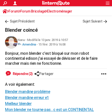
ACTUALITÉS
Forum
Forum Bricolage
Connexion
Electroménager
S'inscrire
Rechercher
Société
Education
Villes
Politique
Faits Divers
Monde
+
SPORT
Sujet Précédent
Sujet Suivant
Football
Cyclisme
Forum
Coupe du monde 2026
Tennis
Rugby
CULTURE
Blender coincé
TNT
Cinéma
Musique
Programme TV
Streaming
Sorties cinéma
+
FINANCE
Nana
-
Modifié le 13 janv. 2019 à 10:57
Amendina
-
15 févr. 2019 à 16:08
Impôts
Immobilier
Banque
Crédit
Retraite
Epargne
Risques naturels par ville
Assurance
AUTO
Bonjour, mon blender c'est bloqué sur mon robot
Réserver un essai
Berlines
Forum auto
Essais
Citadines
SUV
+
HIGH-TECH
continental edison j'ai essayé de dévisser et de le faire
marcher mais rien ne fonctionne.
Meilleur smartphone
Ordinateurs
Guide high-tech
Mobiles
Internet
Jeux vidéo
+
BRICOLAGE
Répondre (2)
Partager
Aménagement intérieur
Cuisine
Jardinage
+
Forum
Extérieur
Salle de bains
Rangement
WEEK-END
A voir également:
Escapades
Expositions
Week-end nature
Guides de France
Patrimoine
Musées
+
LIFESTYLE
Blender mandine problème
Bien-être
Mode
+
Art de vivre
Loisirs
Modes de vie
Blender mandine erreur e1
SANTE
Meilleur blender
Guide de la santé
Médicaments
+
Alimentation
Maladies
Sommeil
VOYAGE
Mon blender ne tourne pas , c est un CONTINENTAL