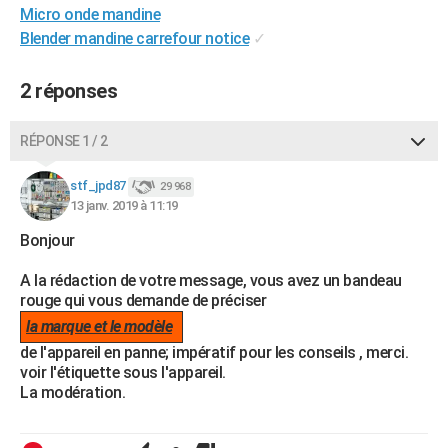
Micro onde mandine
City break
Voyage de noces
Climat
Destinations
Voyage nature
Forum
+
PHOTO
Blender mandine carrefour notice
✓
GUIDES D'ACHAT
2 réponses
BONS PLANS
RÉPONSE 1 / 2
CARTE DE VOEUX
Carte Bonne année
Carte Pâques
Carte de Noël
Carte Saint-Valentin
Carte d'anniversaire
DICTIONNAIRE
stf_jpd87
29 968
13 janv. 2019 à 11:19
Biographies
Expressions
Dictionnaire
Citations
Proverbes
PROGRAMME TV
Bonjour
COPAINS D'AVANT
A la rédaction de votre message, vous avez un bandeau
rouge qui vous demande de préciser
Se connecter
Collèges
Universités
Service militaire
S'inscrire
Lycées
Primaires
Entreprises
Avis de recherche
AVIS DE DÉCÈS
la marque et le modèle
FORUM
de l'appareil en panne; impératif pour les conseils , merci.
voir l'étiquette sous l'appareil.
Lifestyle
Sport
Television
Cinema
Bricolage
Culture
Auto
Voyage
La modération.