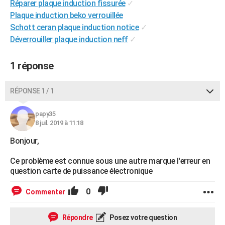
Réparer plaque induction fissurée
✓
City break
Voyage de noces
Climat
Destinations
Voyage nature
Forum
+
PHOTO
Plaque induction beko verrouillée
Schott ceran plaque induction notice
✓
GUIDES D'ACHAT
Déverrouiller plaque induction neff
✓
BONS PLANS
1 réponse
CARTE DE VOEUX
Carte Bonne année
Carte Pâques
Carte de Noël
Carte Saint-Valentin
Carte d'anniversaire
RÉPONSE 1 / 1
DICTIONNAIRE
Biographies
Expressions
Dictionnaire
Citations
Proverbes
PROGRAMME TV
papy35
8 juil. 2019 à 11:18
COPAINS D'AVANT
Bonjour,
Se connecter
Collèges
Universités
Service militaire
S'inscrire
Lycées
Primaires
Entreprises
Avis de recherche
AVIS DE DÉCÈS
Ce problème est connue sous une autre marque l'erreur en
question carte de puissance électronique
FORUM
0
Commenter
Lifestyle
Sport
Television
Cinema
Bricolage
Culture
Auto
Voyage
Répondre
Posez votre question