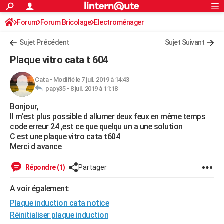
ACTUALITÉS
Forum
Forum Bricolage
Connexion
Electroménager
S'inscrire
Rechercher
Société
Education
Villes
Politique
Faits Divers
Monde
+
SPORT
Sujet Précédent
Sujet Suivant
Football
Cyclisme
Forum
Coupe du monde 2026
Tennis
Rugby
CULTURE
Plaque vitro cata t 604
TNT
Cinéma
Musique
Programme TV
Streaming
Sorties cinéma
+
FINANCE
Cata
-
Modifié le 7 juil. 2019 à 14:43
papy35 -
8 juil. 2019 à 11:18
Impôts
Immobilier
Banque
Crédit
Retraite
Epargne
Risques naturels par ville
Assurance
AUTO
Bonjour,
Réserver un essai
Berlines
Forum auto
Essais
Citadines
SUV
+
HIGH-TECH
Il m'est plus possible d allumer deux feux en même temps
code erreur 24 ,est ce que quelqu un a une solution
Meilleur smartphone
Ordinateurs
Guide high-tech
Mobiles
Internet
Jeux vidéo
+
BRICOLAGE
C est une plaque vitro cata t604
Merci d avance
Aménagement intérieur
Cuisine
Jardinage
+
Forum
Extérieur
Salle de bains
Rangement
WEEK-END
Répondre (1)
Partager
Escapades
Expositions
Week-end nature
Guides de France
Patrimoine
Musées
+
LIFESTYLE
A voir également:
Bien-être
Mode
+
Art de vivre
Loisirs
Modes de vie
SANTE
Plaque induction cata notice
Guide de la santé
Médicaments
+
Alimentation
Maladies
Sommeil
Réinitialiser plaque induction
VOYAGE