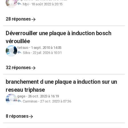
Mpi
-
18 août 2022 à 20:15
28 réponses
Déverrouiller une plaque à induction bosch
vérouillée
tetsuo
-
1 sept. 2010 à 14:05
Silva
-
22 juil. 2026 à 10:31
32 réponses
branchement d une plaque a induction sur un
reseau triphase
gege
-
26 oct. 2023 à 16:19
Carminas
-
27 oct. 2023 à 07:36
8 réponses