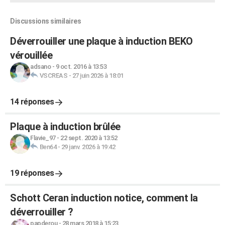
Discussions similaires
Déverrouiller une plaque à induction BEKO
vérouillée
adsano
-
9 oct. 2016 à 13:53
VSCREAS
-
27 juin 2026 à 18:01
14 réponses
Plaque à induction brûlée
Flavie_97
-
22 sept. 2020 à 13:52
Ben64
-
29 janv. 2026 à 19:42
19 réponses
Schott Ceran induction notice, comment la
déverrouiller ?
papderou
-
28 mars 2018 à 15:23