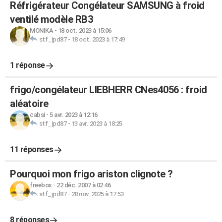
Réfrigérateur Congélateur SAMSUNG à froid
ventilé modèle RB3
MONIKA
-
18 oct. 2023 à 15:06
stf_jpd87
-
18 oct. 2023 à 17:49
1 réponse
frigo/congélateur LIEBHERR CNes4056 : froid
aléatoire
cabsi
-
5 avr. 2023 à 12:16
stf_jpd87
-
13 avr. 2023 à 18:25
11 réponses
Pourquoi mon frigo ariston clignote ?
freebox
-
22 déc. 2007 à 02:46
stf_jpd87
-
28 nov. 2025 à 17:53
8 réponses