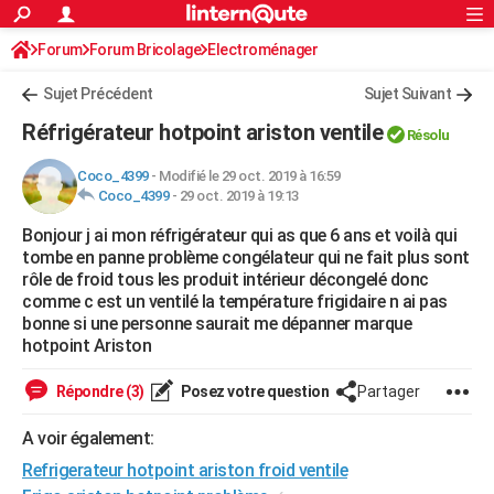
ACTUALITÉS
Forum
Forum Bricolage
Connexion
Electroménager
S'inscrire
Rechercher
Société
Education
Villes
Politique
Faits Divers
Monde
+
SPORT
Sujet Précédent
Sujet Suivant
Football
Cyclisme
Forum
Coupe du monde 2026
Tennis
Rugby
CULTURE
Réfrigérateur hotpoint ariston ventile
Résolu
TNT
Cinéma
Musique
Programme TV
Streaming
Sorties cinéma
+
FINANCE
Coco_4399
-
Modifié le 29 oct. 2019 à 16:59
Coco_4399
-
29 oct. 2019 à 19:13
Impôts
Immobilier
Banque
Crédit
Retraite
Epargne
Risques naturels par ville
Assurance
AUTO
Bonjour j ai mon réfrigérateur qui as que 6 ans et voilà qui
Réserver un essai
Berlines
Forum auto
Essais
Citadines
SUV
+
HIGH-TECH
tombe en panne problème congélateur qui ne fait plus sont
rôle de froid tous les produit intérieur décongelé donc
Meilleur smartphone
Ordinateurs
Guide high-tech
Mobiles
Internet
Jeux vidéo
+
BRICOLAGE
comme c est un ventilé la température frigidaire n ai pas
bonne si une personne saurait me dépanner marque
Aménagement intérieur
Cuisine
Jardinage
+
Forum
Extérieur
Salle de bains
Rangement
WEEK-END
hotpoint Ariston
Escapades
Expositions
Week-end nature
Guides de France
Patrimoine
Musées
+
LIFESTYLE
Répondre (3)
Posez votre question
Partager
Bien-être
Mode
+
Art de vivre
Loisirs
Modes de vie
SANTE
A voir également:
Refrigerateur hotpoint ariston froid ventile
Guide de la santé
Médicaments
+
Alimentation
Maladies
Sommeil
VOYAGE