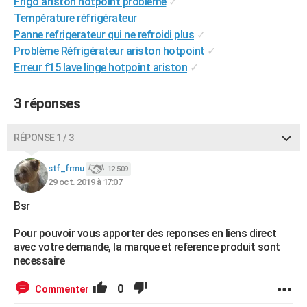
Frigo ariston hotpoint problème
✓
City break
Voyage de noces
Climat
Destinations
Voyage nature
Forum
+
PHOTO
Température réfrigérateur
Panne refrigerateur qui ne refroidi plus
✓
GUIDES D'ACHAT
Problème Réfrigérateur ariston hotpoint
✓
Erreur f15 lave linge hotpoint ariston
✓
BONS PLANS
CARTE DE VOEUX
3 réponses
Carte Bonne année
Carte Pâques
Carte de Noël
Carte Saint-Valentin
Carte d'anniversaire
DICTIONNAIRE
RÉPONSE 1 / 3
Biographies
Expressions
Dictionnaire
Citations
Proverbes
PROGRAMME TV
stf_frmu
12 509
29 oct. 2019 à 17:07
COPAINS D'AVANT
Bsr
Se connecter
Collèges
Universités
Service militaire
S'inscrire
Lycées
Primaires
Entreprises
Avis de recherche
AVIS DE DÉCÈS
Pour pouvoir vous apporter des reponses en liens direct
FORUM
avec votre demande, la marque et reference produit sont
necessaire
Lifestyle
Sport
Television
Cinema
Bricolage
Culture
Auto
Voyage
0
Commenter