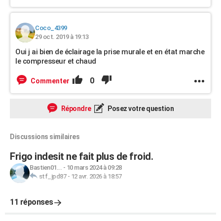
Coco_4399
29 oct. 2019 à 19:13
Oui j ai bien de éclairage la prise murale et en état marche
le compresseur et chaud
0
Commenter
Répondre
Posez votre question
Discussions similaires
Frigo indesit ne fait plus de froid.
Bastien01...
-
10 mars 2024 à 09:28
stf_jpd87
-
12 avr. 2026 à 18:57
11 réponses