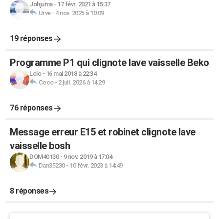
Johjuma
-
17 févr. 2021 à 15:37
Urve
-
4 nov. 2025 à 10:09
19 réponses
Programme P1 qui clignote lave vaisselle Beko
Lolo
-
16 mai 2018 à 22:34
Coco
-
2 juil. 2026 à 14:29
76 réponses
Message erreur E15 et robinet clignote lave
vaisselle bosh
DOM40130
-
9 nov. 2019 à 17:04
Dan35230
-
10 févr. 2023 à 14:49
8 réponses