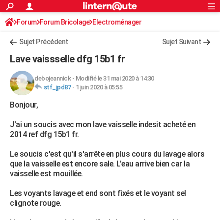
ACTUALITÉS
Forum
Forum Bricolage
Connexion
Electroménager
S'inscrire
Rechercher
Société
Education
Villes
Politique
Faits Divers
Monde
+
SPORT
Sujet Précédent
Sujet Suivant
Football
Cyclisme
Forum
Coupe du monde 2026
Tennis
Rugby
CULTURE
Lave vaissselle dfg 15b1 fr
TNT
Cinéma
Musique
Programme TV
Streaming
Sorties cinéma
+
FINANCE
debojeannick
-
Modifié le 31 mai 2020 à 14:30
stf_jpd87
-
1 juin 2020 à 05:55
Impôts
Immobilier
Banque
Crédit
Retraite
Epargne
Risques naturels par ville
Assurance
AUTO
Bonjour,
Réserver un essai
Berlines
Forum auto
Essais
Citadines
SUV
+
HIGH-TECH
J'ai un soucis avec mon lave vaisselle indesit acheté en
Meilleur smartphone
Ordinateurs
Guide high-tech
Mobiles
Internet
Jeux vidéo
+
BRICOLAGE
2014 ref dfg 15b1 fr.
Aménagement intérieur
Cuisine
Jardinage
+
Forum
Extérieur
Salle de bains
Rangement
WEEK-END
Le soucis c'est qu'il s'arrête en plus cours du lavage alors
que la vaisselle est encore sale. L'eau arrive bien car la
Escapades
Expositions
Week-end nature
Guides de France
Patrimoine
Musées
+
LIFESTYLE
vaisselle est mouillée.
Bien-être
Mode
+
Art de vivre
Loisirs
Modes de vie
SANTE
Les voyants lavage et end sont fixés et le voyant sel
clignote rouge.
Guide de la santé
Médicaments
+
Alimentation
Maladies
Sommeil
VOYAGE