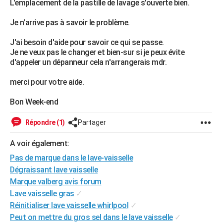
L'emplacement de la pastille de lavage s'ouverte bien.
City break
Voyage de noces
Climat
Destinations
Voyage nature
Forum
+
PHOTO
Je n'arrive pas à savoir le problème.
GUIDES D'ACHAT
J'ai besoin d'aide pour savoir ce qui se passe.
Je ne veux pas le changer et bien-sur si je peux évite
BONS PLANS
d'appeler un dépanneur cela n'arrangerais mdr.
CARTE DE VOEUX
merci pour votre aide.
Carte Bonne année
Carte Pâques
Carte de Noël
Carte Saint-Valentin
Carte d'anniversaire
DICTIONNAIRE
Bon Week-end
Biographies
Expressions
Dictionnaire
Citations
Proverbes
PROGRAMME TV
Répondre (1)
Partager
COPAINS D'AVANT
A voir également:
Se connecter
Collèges
Universités
Service militaire
S'inscrire
Lycées
Primaires
Entreprises
Avis de recherche
AVIS DE DÉCÈS
Pas de marque dans le lave-vaisselle
Dégraissant lave vaisselle
FORUM
Marque valberg avis forum
Lifestyle
Sport
Television
Cinema
Bricolage
Culture
Auto
Voyage
Lave vaisselle gras
✓
Réinitialiser lave vaisselle whirlpool
✓
Peut on mettre du gros sel dans le lave vaisselle
✓