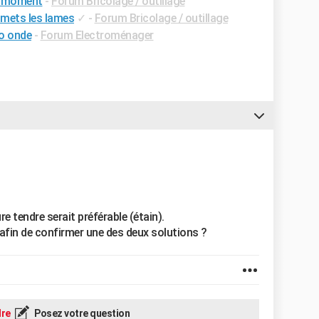
un moment
-
Forum Bricolage / outillage
 mets les lames
✓
-
Forum Bricolage / outillage
ro onde
-
Forum Electroménager
re tendre serait préférable (étain).
afin de confirmer une des deux solutions ?
re
Posez votre question