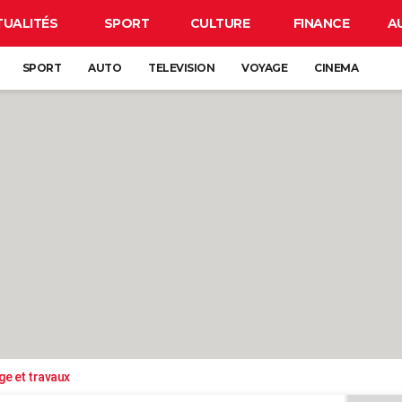
TUALITÉS
SPORT
CULTURE
FINANCE
A
SPORT
AUTO
TELEVISION
VOYAGE
CINEMA
ge et travaux