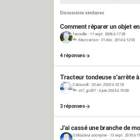
Discussions similaires
Comment réparer un objet en
favouille
-
11 sept. 2006 à 17:38
Maccarton
-
31 déc. 2014 à 12:03
4 réponses
Tracteur tondeuse s’arrête à 
Caloucall
-
20 avr. 2020 à 10:18
stf_jpd87
-
6 juin 2024 à 19:08
3 réponses
J'ai cassé une branche de mo
Utilisateur anonyme
-
13 sept. 2010 à 1