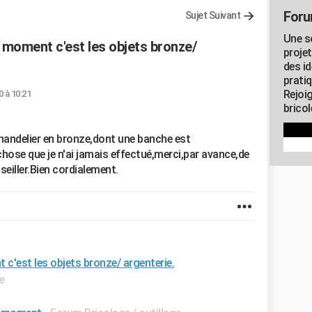
Foru
Sujet Suivant
Une s
e moment c'est les objets bronze/
proje
des id
pratiq
Rejoi
0 à 10:21
brico
chandelier en bronze,dont une banche est
ose que je n'ai jamais effectué,merci,par avance,de
seiller.Bien cordialement.
 c'est les objets bronze/ argenterie.
e