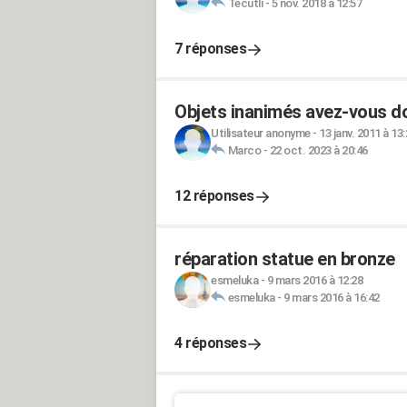
Tecutli
-
5 nov. 2018 à 12:57
7 réponses
Objets inanimés avez-vous 
Utilisateur anonyme
-
13 janv. 2011 à 13
Marco
-
22 oct. 2023 à 20:46
12 réponses
réparation statue en bronze
esmeluka
-
9 mars 2016 à 12:28
esmeluka
-
9 mars 2016 à 16:42
4 réponses