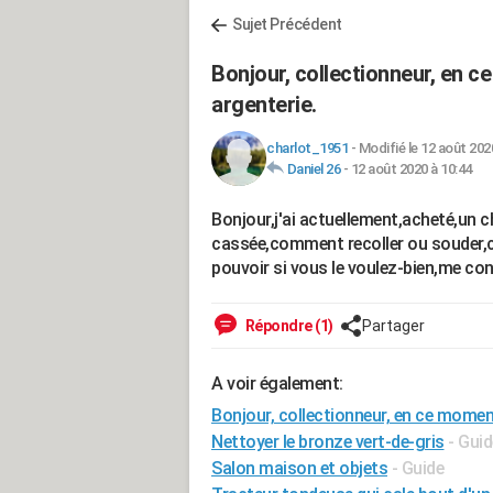
Sujet Précédent
Bonjour, collectionneur, en c
argenterie.
charlot_1951
-
Modifié le 12 août 202
Daniel 26
-
12 août 2020 à 10:44
Bonjour,j'ai actuellement,acheté,un 
cassée,comment recoller ou souder,ch
pouvoir si vous le voulez-bien,me con
Répondre (1)
Partager
A voir également:
Bonjour, collectionneur, en ce moment
Nettoyer le bronze vert-de-gris
- Guid
Salon maison et objets
- Guide