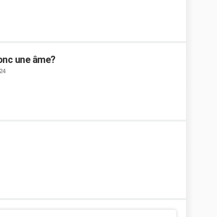
donc une âme?
:24