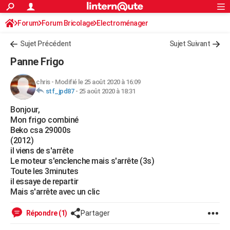
ACTUALITÉS
Forum
Forum Bricolage
Connexion
Electroménager
S'inscrire
Rechercher
Société
Education
Villes
Politique
Faits Divers
Monde
+
SPORT
Sujet Précédent
Sujet Suivant
Football
Cyclisme
Forum
Coupe du monde 2026
Tennis
Rugby
CULTURE
Panne Frigo
TNT
Cinéma
Musique
Programme TV
Streaming
Sorties cinéma
+
FINANCE
chris
-
Modifié le 25 août 2020 à 16:09
stf_jpd87
-
25 août 2020 à 18:31
Impôts
Immobilier
Banque
Crédit
Retraite
Epargne
Risques naturels par ville
Assurance
AUTO
Bonjour,
Réserver un essai
Berlines
Forum auto
Essais
Citadines
SUV
+
HIGH-TECH
Mon frigo combiné
Beko csa 29000s
Meilleur smartphone
Ordinateurs
Guide high-tech
Mobiles
Internet
Jeux vidéo
+
BRICOLAGE
(2012)
il viens de s'arrête
Aménagement intérieur
Cuisine
Jardinage
+
Forum
Extérieur
Salle de bains
Rangement
WEEK-END
Le moteur s'enclenche mais s'arrête (3s)
Toute les 3minutes
Escapades
Expositions
Week-end nature
Guides de France
Patrimoine
Musées
+
LIFESTYLE
il essaye de repartir
Mais s'arrête avec un clic
Bien-être
Mode
+
Art de vivre
Loisirs
Modes de vie
SANTE
Répondre (1)
Partager
Guide de la santé
Médicaments
+
Alimentation
Maladies
Sommeil
VOYAGE