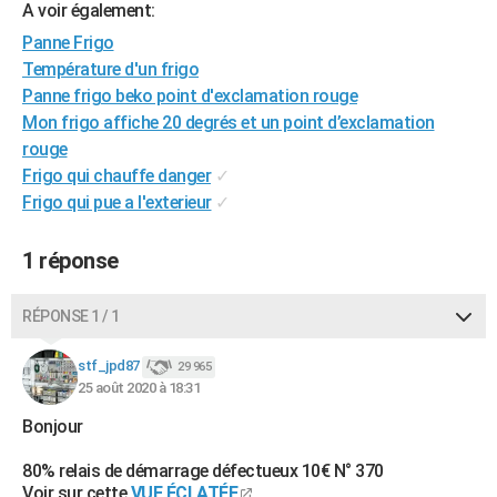
A voir également:
City break
Voyage de noces
Climat
Destinations
Voyage nature
Forum
+
PHOTO
Panne Frigo
Température d'un frigo
GUIDES D'ACHAT
Panne frigo beko point d'exclamation rouge
BONS PLANS
Mon frigo affiche 20 degrés et un point d’exclamation
rouge
CARTE DE VOEUX
Frigo qui chauffe danger
✓
Carte Bonne année
Carte Pâques
Carte de Noël
Carte Saint-Valentin
Carte d'anniversaire
Frigo qui pue a l'exterieur
✓
DICTIONNAIRE
Biographies
Expressions
Dictionnaire
Citations
Proverbes
PROGRAMME TV
1 réponse
COPAINS D'AVANT
RÉPONSE 1 / 1
Se connecter
Collèges
Universités
Service militaire
S'inscrire
Lycées
Primaires
Entreprises
Avis de recherche
AVIS DE DÉCÈS
stf_jpd87
29 965
FORUM
25 août 2020 à 18:31
Bonjour
Lifestyle
Sport
Television
Cinema
Bricolage
Culture
Auto
Voyage
80% relais de démarrage défectueux 10€ N° 370
Voir sur cette
VUE ÉCLATÉE