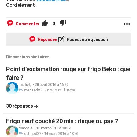
Cordialement.
0
Commenter
Répondre
Posez votre question
Discussions similaires
Point d’exclamation rouge sur frigo Beko : que
faire ?
michelg
-
28 août 2016 à 16:22
medzedy
-
17 nov. 2021 à 18:28
30 réponses
Frigo neuf couché 20 min : risque ou pas ?
Marge95
-
13 mars 2016 à 10:37
stf_jpd87
-
14 mars 2016 à 18:46