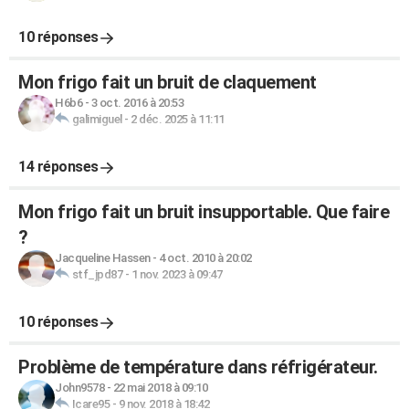
10 réponses
Mon frigo fait un bruit de claquement
H6b6
-
3 oct. 2016 à 20:53
galimiguel
-
2 déc. 2025 à 11:11
14 réponses
Mon frigo fait un bruit insupportable. Que faire
?
Jacqueline Hassen
-
4 oct. 2010 à 20:02
stf_jpd87
-
1 nov. 2023 à 09:47
10 réponses
Problème de température dans réfrigérateur.
John9578
-
22 mai 2018 à 09:10
Icare95
-
9 nov. 2018 à 18:42