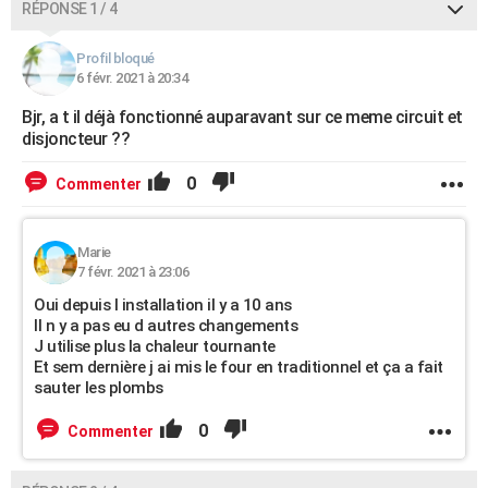
RÉPONSE 1 / 4
City break
Voyage de noces
Climat
Destinations
Voyage nature
Forum
+
PHOTO
Profil bloqué
GUIDES D'ACHAT
6 févr. 2021 à 20:34
BONS PLANS
Bjr, a t il déjà fonctionné auparavant sur ce meme circuit et
disjoncteur ??
CARTE DE VOEUX
0
Commenter
Carte Bonne année
Carte Pâques
Carte de Noël
Carte Saint-Valentin
Carte d'anniversaire
DICTIONNAIRE
Biographies
Expressions
Dictionnaire
Citations
Proverbes
PROGRAMME TV
Marie
7 févr. 2021 à 23:06
COPAINS D'AVANT
Oui depuis l installation il y a 10 ans
Il n y a pas eu d autres changements
Se connecter
Collèges
Universités
Service militaire
S'inscrire
Lycées
Primaires
Entreprises
Avis de recherche
AVIS DE DÉCÈS
J utilise plus la chaleur tournante
Et sem dernière j ai mis le four en traditionnel et ça a fait
FORUM
sauter les plombs
Lifestyle
Sport
Television
Cinema
Bricolage
Culture
Auto
Voyage
0
Commenter