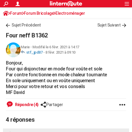
ACTUALITÉS
Forum
Forum Bricolage
Connexion
Electroménager
S'inscrire
Rechercher
Société
Education
Villes
Politique
Faits Divers
Monde
+
SPORT
Sujet Précédent
Sujet Suivant
Football
Cyclisme
Forum
Coupe du monde 2026
Tennis
Rugby
CULTURE
Four neff B1362
TNT
Cinéma
Musique
Programme TV
Streaming
Sorties cinéma
+
FINANCE
Marie
-
Modifié le 6 févr. 2021 à 14:17
stf_jpd87
-
8 févr. 2021 à 09:10
Impôts
Immobilier
Banque
Crédit
Retraite
Epargne
Risques naturels par ville
Assurance
AUTO
Bonjour,
Réserver un essai
Berlines
Forum auto
Essais
Citadines
SUV
+
HIGH-TECH
Four qui disjoncteur en mode four voûte et sole
Par contre fonctionne en mode chaleur tournante
Meilleur smartphone
Ordinateurs
Guide high-tech
Mobiles
Internet
Jeux vidéo
+
BRICOLAGE
En sole uniquement ou en voûte uniquement
Merci pour votre retour et vos conseils
Aménagement intérieur
Cuisine
Jardinage
+
Forum
Extérieur
Salle de bains
Rangement
WEEK-END
MF David
Escapades
Expositions
Week-end nature
Guides de France
Patrimoine
Musées
+
LIFESTYLE
Répondre (4)
Partager
Bien-être
Mode
+
Art de vivre
Loisirs
Modes de vie
SANTE
4 réponses
Guide de la santé
Médicaments
+
Alimentation
Maladies
Sommeil
VOYAGE