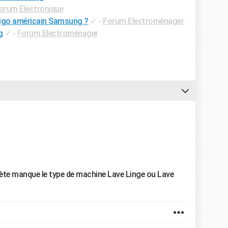
orum Electronique
rigo américain Samsung ?
✓
-
Forum Electroménager
g
✓
-
Forum Electroménager
te manque le type de machine Lave Linge ou Lave