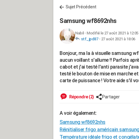
Sujet Précédent
Samsung wf8692nhs
Nabil
-
Modifié le 27 août 2021 à 12:05
stf_jpd87
-
27 août 2021 à 18:06
Bonjour, ma la à visuelle samsung wf
aucun voillant s'allume !! Parfois aprè
cabot et j'ai testé l'anti parasite j'av
testé le bouton de mise en marche et i
carte de puissance ! Votre aide s'il vo
Répondre (2)
Partager
A voir également:
Samsung wf8692nhs
Réinitialiser frigo américain samsun
Température idéale frigo et congéla