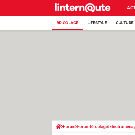
AC
BRICOLAGE
LIFESTYLE
CULTURE
Forum
Forum Bricolage
Electroména