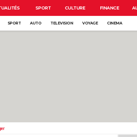
TUALITÉS
SPORT
CULTURE
FINANCE
A
SPORT
AUTO
TELEVISION
VOYAGE
CINEMA
ger