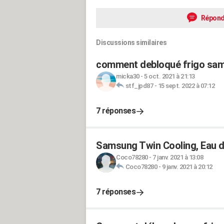
Répond
Discussions similaires
comment debloqué frigo sams
micka30
-
5 oct. 2021 à 21:13
stf_jpd87
-
15 sept. 2022 à 07:12
7 réponses
Samsung Twin Cooling, Eau 
Coco78280
-
7 janv. 2021 à 13:08
Coco78280
-
9 janv. 2021 à 20:12
7 réponses