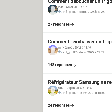
Comment déboucher un frigo
lolla
-
4 mai 2006 à 18:00
stf_jpd87
-
4 oct. 2024 à 18:24
27 réponses
Comment réinitialiser un fri
mlf
-
2 août 2012 à 18:19
stf_jpd87
-
4 nov. 2025 à 11:01
148 réponses
Réfrigérateur Samsung ne ref
Suki
-
23 juin 2016 à 04:16
stf_jpd87
-
15 avr. 2021 à 18:55
24 réponses