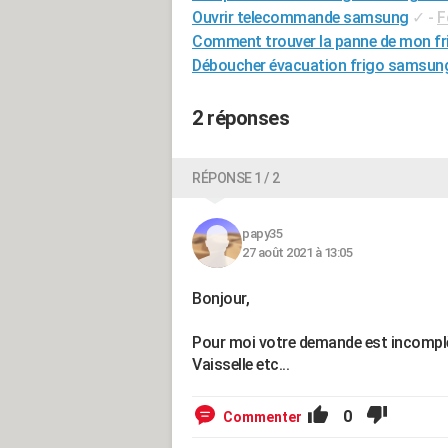
Ouvrir telecommande samsung
✓
-
F
Comment trouver la panne de mon f
Déboucher évacuation frigo samsun
2 réponses
RÉPONSE 1 / 2
papy35
27 août 2021 à 13:05
Bonjour,
Pour moi votre demande est incomplè
Vaisselle etc...
0
Commenter