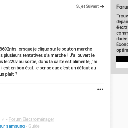
Foru
Sujet Suivant
Trouv
dépan
élect
commu
durée
Écono
8692nhs lorsque je clique sur le bouton marche
optimi
s plusieurs tentatives s'a marche !! J'ai ouvert le
ais le 220v au sortie, donc la carte est alimenté, j'ai
l est en bon état, je pense que c'est un défaut au
us plaît ?
g
✓
-
Forum Electroménager
teur samsung
- Guide