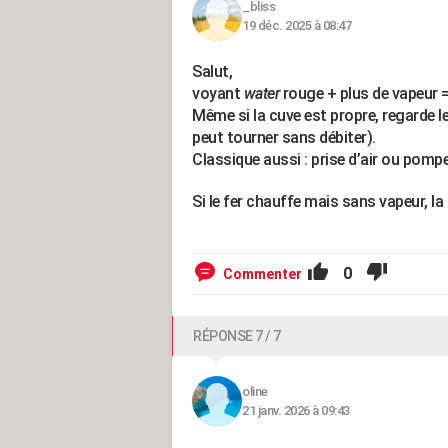
_bliss
19 déc. 2025 à 08:47
Salut,
voyant
water
rouge + plus de vapeur 
Même si la cuve est propre, regarde le
peut tourner sans débiter).
Classique aussi : prise d’air ou pomp
Si le fer chauffe mais sans vapeur, la
0
Commenter
RÉPONSE 7 / 7
oline
21 janv. 2026 à 09:43