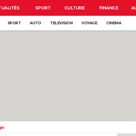
TUALITÉS
SPORT
CULTURE
FINANCE
A
SPORT
AUTO
TELEVISION
VOYAGE
CINEMA
ger