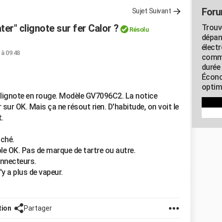
Foru
Sujet Suivant
er" clignote sur fer Calor ?
Trouv
Résolu
dépan
élect
 à 09:48
commu
durée
Écono
optimi
i clignote en rouge. Modèle GV7096C2. La notice
 sur OK. Mais ça ne résout rien. D'habitude, on voit le
.
uché.
le OK. Pas de marque de tartre ou autre.
onnecteurs.
y a plus de vapeur.
tion
Partager