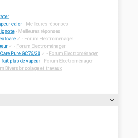
water
apeur calor
- Meilleures réponses
lignote
- Meilleures réponses
fectcare
✓
-
Forum Electroménager
peur
✓
-
Forum Electroménager
ctCare Pure GC76/30
✓
-
Forum Electroménager
fait plus de vapeur
-
Forum Electroménager
m Divers bricolage et travaux