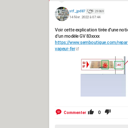
stf_jpd87
29 869
14 févr. 2022 à 07:44
Voir cette explication tirée d'une not
d'un modèle GV 83xxxx
https://www.semboutique.com/repar
vapeur-fer
0
Commenter