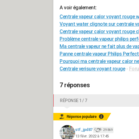
A voir également:
Centrale vapeur calor voyant rouge 
Voyant water clignote sur centrale v
Centrale vapeur calor voyant rouge c
Problème centrale vapeur philips per
Ma centrale vapeur ne fait plus de va
Panne centrale vapeur Philips Perfe
Pourquoi ma centrale vapeur calor ne 
Centrale verisure voyant rouge
-
Foru
7 réponses
RÉPONSE 1 / 7
Réponse populaire
stf_jpd87
29 869
13 févr. 2022 à 17:45