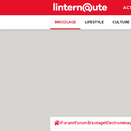
AC
BRICOLAGE
LIFESTYLE
CULTURE
Forum
Forum Bricolage
Electroména