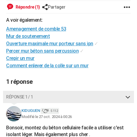
City break
Voyage de noces
Climat
Destinations
Voyage nature
Forum
+
Répondre (1)
Partager
PHOTO
A voir également:
GUIDES D'ACHAT
Amenagement de comble 53
BONS PLANS
Mur de soutenement
Ouverture maximale mur porteur sans ipn
✓
CARTE DE VOEUX
Percer mur béton sans percussion
✓
Carte Bonne année
Carte Pâques
Carte de Noël
Carte Saint-Valentin
Carte d'anniversaire
DICTIONNAIRE
Crepir un mur
Comment enlever de la colle sur un mur
Biographies
Expressions
Dictionnaire
Citations
Proverbes
PROGRAMME TV
1 réponse
COPAINS D'AVANT
Se connecter
Collèges
Universités
Service militaire
S'inscrire
Lycées
Primaires
Entreprises
Avis de recherche
AVIS DE DÉCÈS
RÉPONSE 1 / 1
FORUM
KIDUGUEN
5 112
Modifié le 27 oct. 2024 à 00:26
Lifestyle
Sport
Television
Cinema
Bricolage
Culture
Auto
Voyage
Bonsoir, montez du béton cellulaire facile a utiliser c'est
isolant léger. Mais également plus cher .