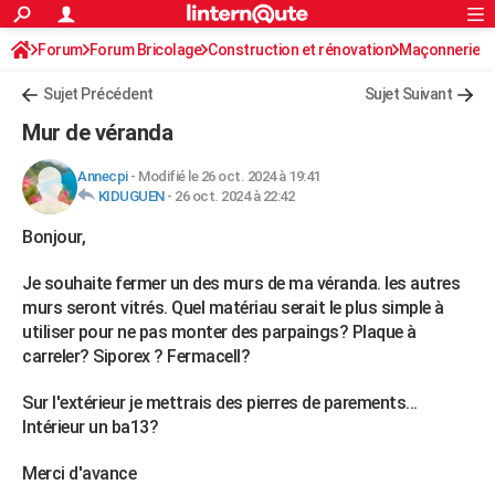
ACTUALITÉS
Forum
Forum Bricolage
Connexion
Construction et rénovation
S'inscrire
Maçonnerie
Rechercher
Société
Education
Villes
Politique
Faits Divers
Monde
+
SPORT
Sujet Précédent
Sujet Suivant
Football
Cyclisme
Forum
Coupe du monde 2026
Tennis
Rugby
CULTURE
Mur de véranda
TNT
Cinéma
Musique
Programme TV
Streaming
Sorties cinéma
+
FINANCE
Annecpi
-
Modifié le 26 oct. 2024 à 19:41
KIDUGUEN
-
26 oct. 2024 à 22:42
Impôts
Immobilier
Banque
Crédit
Retraite
Epargne
Risques naturels par ville
Assurance
AUTO
Bonjour,
Réserver un essai
Berlines
Forum auto
Essais
Citadines
SUV
+
HIGH-TECH
Je souhaite fermer un des murs de ma véranda. les autres
Meilleur smartphone
Ordinateurs
Guide high-tech
Mobiles
Internet
Jeux vidéo
+
BRICOLAGE
murs seront vitrés. Quel matériau serait le plus simple à
utiliser pour ne pas monter des parpaings? Plaque à
Aménagement intérieur
Cuisine
Jardinage
+
Forum
Extérieur
Salle de bains
Rangement
WEEK-END
carreler? Siporex ? Fermacell?
Escapades
Expositions
Week-end nature
Guides de France
Patrimoine
Musées
+
LIFESTYLE
Sur l'extérieur je mettrais des pierres de parements...
Intérieur un ba13?
Bien-être
Mode
+
Art de vivre
Loisirs
Modes de vie
SANTE
Guide de la santé
Médicaments
+
Alimentation
Maladies
Sommeil
Merci d'avance
VOYAGE