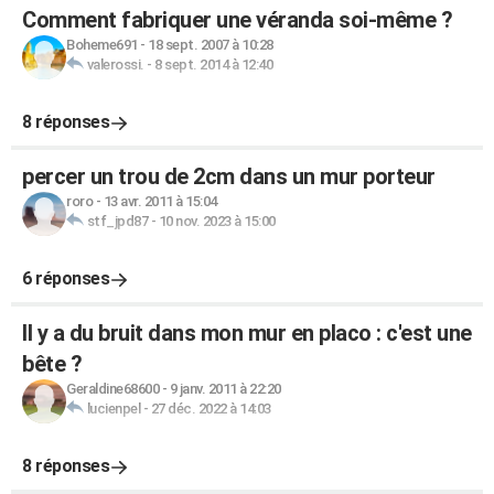
Comment fabriquer une véranda soi-même ?
Boheme691
-
18 sept. 2007 à 10:28
valerossi.
-
8 sept. 2014 à 12:40
8 réponses
percer un trou de 2cm dans un mur porteur
roro
-
13 avr. 2011 à 15:04
stf_jpd87
-
10 nov. 2023 à 15:00
6 réponses
Il y a du bruit dans mon mur en placo : c'est une
bête ?
Geraldine68600
-
9 janv. 2011 à 22:20
lucienpel
-
27 déc. 2022 à 14:03
8 réponses