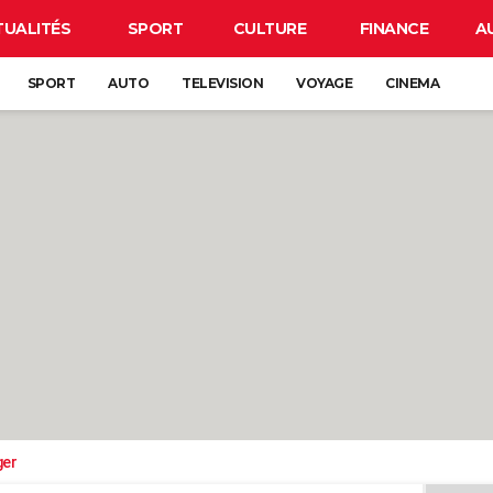
TUALITÉS
SPORT
CULTURE
FINANCE
A
SPORT
AUTO
TELEVISION
VOYAGE
CINEMA
ger