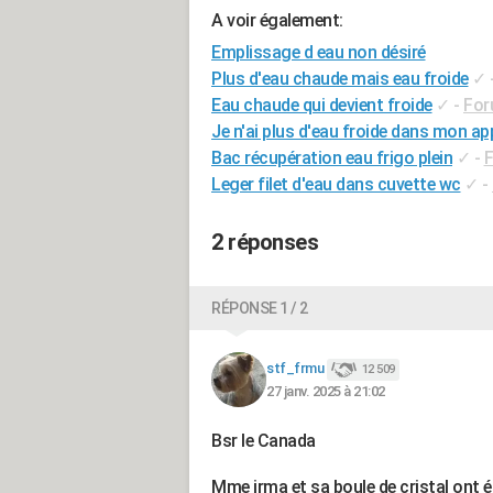
A voir également:
Emplissage d eau non désiré
Plus d'eau chaude mais eau froide
✓
Eau chaude qui devient froide
✓
-
For
Je n'ai plus d'eau froide dans mon ap
Bac récupération eau frigo plein
✓
-
F
Leger filet d'eau dans cuvette wc
✓
-
2 réponses
RÉPONSE 1 / 2
stf_frmu
12 509
27 janv. 2025 à 21:02
Bsr le Canada
Mme irma et sa boule de cristal ont ét