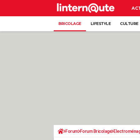
AC
BRICOLAGE
LIFESTYLE
CULTURE
Forum
Forum Bricolage
Electroména