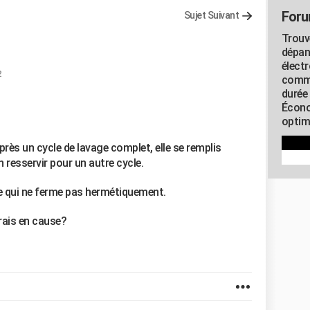
Foru
Sujet Suivant
Trouv
dépan
élect
2
commu
durée
Écono
optimi
après un cycle de lavage complet, elle se remplis
n resservir pour un autre cycle.
trée qui ne ferme pas hermétiquement.
erais en cause?