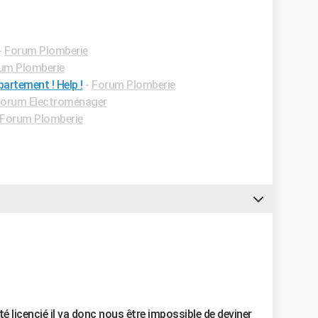
-
Forum Plomberie
um Plomberie
partement ! Help !
-
Forum Plomberie
orum Electroménager
Forum Plomberie
é licencié il va donc nous être impossible de deviner