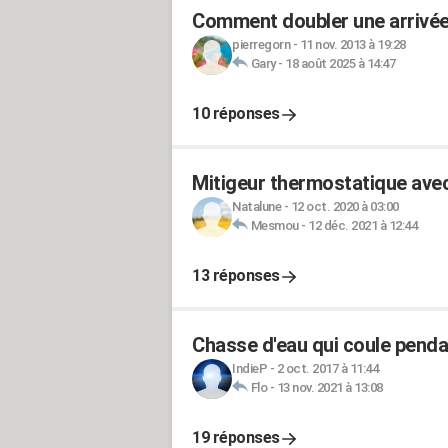
Comment doubler une arrivée
pierregorn
-
11 nov. 2013 à 19:28
Gary
-
18 août 2025 à 14:47
10 réponses
Mitigeur thermostatique ave
Natalune
-
12 oct. 2020 à 03:00
Mesmou
-
12 déc. 2021 à 12:44
13 réponses
Chasse d'eau qui coule pend
IndieP
-
2 oct. 2017 à 11:44
Flo
-
13 nov. 2021 à 13:08
19 réponses