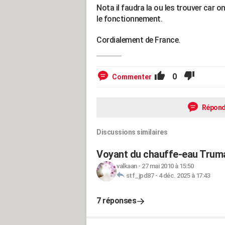
Nota il faudra la ou les trouver car o
le fonctionnement.
Cordialement de France.
0
Commenter
Répond
Discussions similaires
Voyant du chauffe-eau Trum
valkaan
-
27 mai 2010 à 15:50
stf_jpd87
-
4 déc. 2025 à 17:43
7 réponses