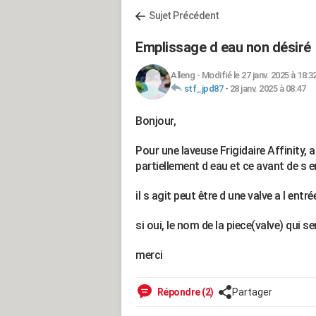
Sujet Précédent
Emplissage d eau non désiré
Alleng
-
Modifié le 27 janv. 2025 à 18:3
stf_jpd87
-
28 janv. 2025 à 08:47
Bonjour,
Pour une laveuse Frigidaire Affinity, 
partiellement d eau et ce avant de s e
il s agit peut être d une valve a l en
si oui, le nom de la piece(valve) qui s
merci
Répondre (2)
Partager