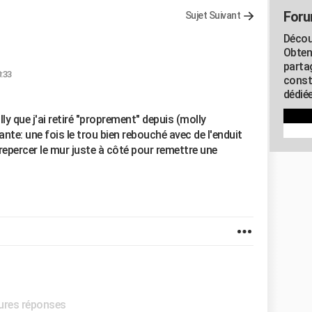
Foru
Sujet Suivant
Décou
Obten
parta
0:33
const
dédiée
lly que j'ai retiré "proprement" depuis (molly
nte: une fois le trou bien rebouché avec de l'enduit
 repercer le mur juste à côté pour remettre une
eures réponses