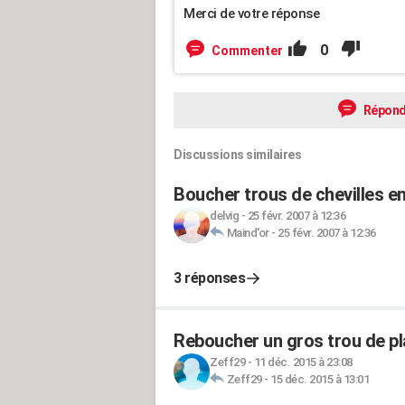
Merci de votre réponse
0
Commenter
Répond
Discussions similaires
Boucher trous de chevilles en
delvig
-
25 févr. 2007 à 12:36
Maind'or
-
25 févr. 2007 à 12:36
3 réponses
Reboucher un gros trou de pla
Zeff29
-
11 déc. 2015 à 23:08
Zeff29
-
15 déc. 2015 à 13:01