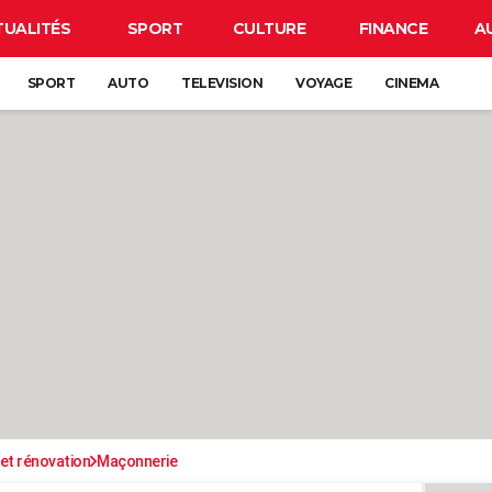
TUALITÉS
SPORT
CULTURE
FINANCE
A
SPORT
AUTO
TELEVISION
VOYAGE
CINEMA
et rénovation
Maçonnerie