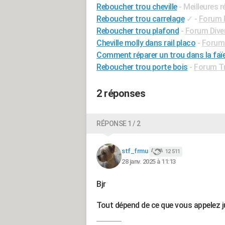
Reboucher trou cheville
- Meilleures 
Reboucher trou carrelage
✓
-
Forum B
Reboucher trou plafond
-
Forum Diver
Cheville molly dans rail placo
-
Forum 
Comment réparer un trou dans la faïen
Reboucher trou porte bois
-
Forum Tr
2 réponses
RÉPONSE 1 / 2
stf_frmu
12 511
28 janv. 2025 à 11:13
Bjr
Tout dépend de ce que vous appelez 