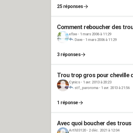
25 réponses
Comment reboucher des trous
efixe
-
1 mars 2006 à 11:29
Dave
-
1 mars 2006 à 11:29
3 réponses
Trou trop gros pour cheville
Cynics
-
1 avr. 2013 à 20:23
stf_paroroma
-
1 avr. 2013 à 21:56
1 réponse
Avec quoi boucher des trous 
Arth33120
-
2 déc. 2021 à 12:04