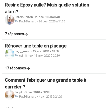
Resine Epoxy nulle? Mais quelle solution
alors?
CaroloColton
-
26 déc. 2020 à 04:08
Paul-Bernard
-
26 déc. 2020 à 14:06
7 réponses
Rénover une table en placage
La___mayo
-
15 janv. 2020 à 18:59
stf_frmu
-
15 janv. 2020 à 20:39
17 réponses
Comment fabriquer une grande table à
carreler ?
toupti
-
5 nov. 2010 à 08:38
Paul-Bernard
-
4 avr. 2015 à 21:20