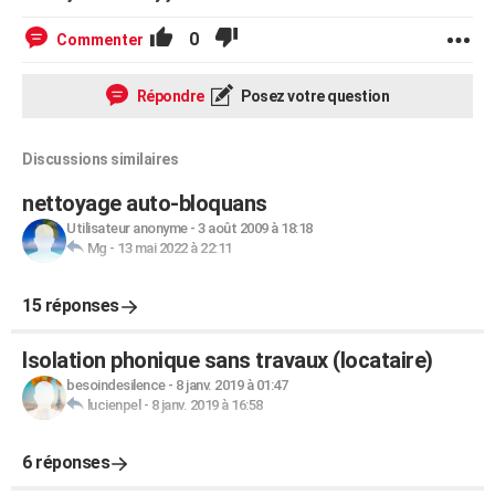
0
Commenter
Répondre
Posez votre question
Discussions similaires
nettoyage auto-bloquans
Utilisateur anonyme
-
3 août 2009 à 18:18
Mg
-
13 mai 2022 à 22:11
15 réponses
Isolation phonique sans travaux (locataire)
besoindesilence
-
8 janv. 2019 à 01:47
lucienpel
-
8 janv. 2019 à 16:58
6 réponses