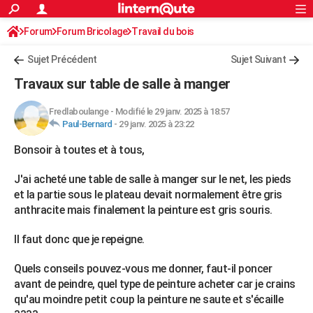
ACTUALITÉS
Forum
Forum Bricolage
Connexion
Travail du bois
S'inscrire
Rechercher
Société
Education
Villes
Politique
Faits Divers
Monde
+
SPORT
Sujet Précédent
Sujet Suivant
Football
Cyclisme
Forum
Coupe du monde 2026
Tennis
Rugby
CULTURE
Travaux sur table de salle à manger
TNT
Cinéma
Musique
Programme TV
Streaming
Sorties cinéma
+
FINANCE
Fredlaboulange
-
Modifié le 29 janv. 2025 à 18:57
Paul-Bernard
-
29 janv. 2025 à 23:22
Impôts
Immobilier
Banque
Crédit
Retraite
Epargne
Risques naturels par ville
Assurance
AUTO
Bonsoir à toutes et à tous,
Réserver un essai
Berlines
Forum auto
Essais
Citadines
SUV
+
HIGH-TECH
J'ai acheté une table de salle à manger sur le net, les pieds
Meilleur smartphone
Ordinateurs
Guide high-tech
Mobiles
Internet
Jeux vidéo
+
BRICOLAGE
et la partie sous le plateau devait normalement être gris
anthracite mais finalement la peinture est gris souris.
Aménagement intérieur
Cuisine
Jardinage
+
Forum
Extérieur
Salle de bains
Rangement
WEEK-END
Il faut donc que je repeigne.
Escapades
Expositions
Week-end nature
Guides de France
Patrimoine
Musées
+
LIFESTYLE
Quels conseils pouvez-vous me donner, faut-il poncer
Bien-être
Mode
+
Art de vivre
Loisirs
Modes de vie
SANTE
avant de peindre, quel type de peinture acheter car je crains
Guide de la santé
Médicaments
+
Alimentation
Maladies
Sommeil
qu'au moindre petit coup la peinture ne saute et s'écaille
VOYAGE