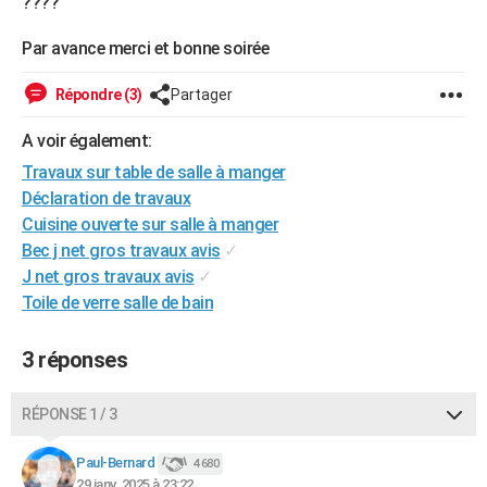
????
City break
Voyage de noces
Climat
Destinations
Voyage nature
Forum
+
PHOTO
Par avance merci et bonne soirée
GUIDES D'ACHAT
Répondre (3)
Partager
BONS PLANS
A voir également:
CARTE DE VOEUX
Travaux sur table de salle à manger
Carte Bonne année
Carte Pâques
Carte de Noël
Carte Saint-Valentin
Carte d'anniversaire
Déclaration de travaux
DICTIONNAIRE
Cuisine ouverte sur salle à manger
Biographies
Expressions
Dictionnaire
Citations
Proverbes
PROGRAMME TV
Bec j net gros travaux avis
✓
J net gros travaux avis
✓
COPAINS D'AVANT
Toile de verre salle de bain
Se connecter
Collèges
Universités
Service militaire
S'inscrire
Lycées
Primaires
Entreprises
Avis de recherche
AVIS DE DÉCÈS
3 réponses
FORUM
RÉPONSE 1 / 3
Lifestyle
Sport
Television
Cinema
Bricolage
Culture
Auto
Voyage
Paul-Bernard
4 680
29 janv. 2025 à 23:22