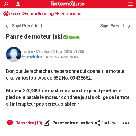
ACTUALITÉS
Forum
Forum Bricolage
Connexion
Electronique
S'inscrire
Rechercher
Société
Education
Villes
Politique
Faits Divers
Monde
+
SPORT
Sujet Précédent
Sujet Suivant
Football
Cyclisme
Forum
Coupe du monde 2026
Tennis
Rugby
CULTURE
Panne de moteur juki
Résolu
TNT
Cinéma
Musique
Programme TV
Streaming
Sorties cinéma
+
FINANCE
micline
-
Modifié le 2 févr. 2025 à 17:55
Impôts
Immobilier
Banque
Crédit
Retraite
Epargne
Risques naturels par ville
Assurance
AUTO
mickeline
-
4 mars 2025 à 16:48
Réserver un essai
Berlines
Forum auto
Essais
Citadines
SUV
+
HIGH-TECH
Bonjour,Je recherche une personne qui connait le moteur
elka variostop type ce 552 No. 09436652.
Meilleur smartphone
Ordinateurs
Guide high-tech
Mobiles
Internet
Jeux vidéo
+
BRICOLAGE
Moteur 220/380. de machene a coudre quand je retire le
Aménagement intérieur
Cuisine
Jardinage
+
Forum
Extérieur
Salle de bains
Rangement
WEEK-END
pied de la petale le moteur continue je suis oblige de l arrete
a l interupteur pas serieux s abtenir
Escapades
Expositions
Week-end nature
Guides de France
Patrimoine
Musées
+
LIFESTYLE
Bien-être
Mode
+
Art de vivre
Loisirs
Modes de vie
SANTE
Répondre (10)
Posez votre question
Partager
Guide de la santé
Médicaments
+
Alimentation
Maladies
Sommeil
VOYAGE