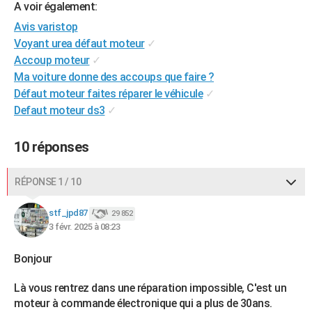
A voir également:
City break
Voyage de noces
Climat
Destinations
Voyage nature
Forum
+
PHOTO
Avis varistop
Voyant urea défaut moteur
✓
GUIDES D'ACHAT
Accoup moteur
✓
BONS PLANS
Ma voiture donne des accoups que faire ?
Défaut moteur faites réparer le véhicule
✓
CARTE DE VOEUX
Defaut moteur ds3
✓
Carte Bonne année
Carte Pâques
Carte de Noël
Carte Saint-Valentin
Carte d'anniversaire
DICTIONNAIRE
10 réponses
Biographies
Expressions
Dictionnaire
Citations
Proverbes
PROGRAMME TV
RÉPONSE 1 / 10
COPAINS D'AVANT
Se connecter
Collèges
Universités
Service militaire
S'inscrire
Lycées
Primaires
Entreprises
Avis de recherche
stf_jpd87
29 852
AVIS DE DÉCÈS
3 févr. 2025 à 08:23
FORUM
Bonjour
Lifestyle
Sport
Television
Cinema
Bricolage
Culture
Auto
Voyage
Là vous rentrez dans une réparation impossible, C'est un
moteur à commande électronique qui a plus de 30ans.