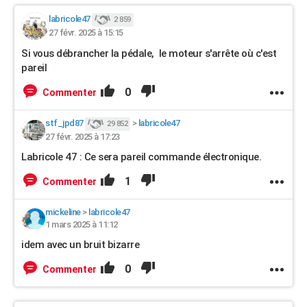
labricole47
2 859
27 févr. 2025 à 15:15
Si vous débrancher la pédale, le moteur s'arrête où c'est
pareil
0
Commenter
stf_jpd87
>
labricole47
29 852
27 févr. 2025 à 17:23
Labricole 47 : Ce sera pareil commande électronique.
1
Commenter
mickeline
>
labricole47
1 mars 2025 à 11:12
idem avec un bruit bizarre
0
Commenter