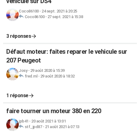
véhicule sur DS4
Coco86100
-
24 sept. 2021 à 20:25
Coco86100
-
27 sept. 2021 à 15:38
3 réponses
Défaut moteur: faites reparer le vehicule sur
207 Peugeot
Josy
-
29 août 2020 à 15:39
fred.ml
-
29 août 2020 à 18:32
1 réponse
faire tourner un moteur 380 en 220
jpb41
-
20 août 2021 à 13:01
stf_jpd87
-
21 août 2021 à 07:13