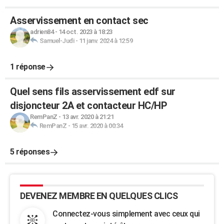
Asservissement en contact sec
adrien84
-
14 oct. 2023 à 18:23
Samuel-Judi
-
11 janv. 2024 à 12:59
1 réponse
Quel sens fils asservissement edf sur
disjoncteur 2A et contacteur HC/HP
RemPanZ
-
13 avr. 2020 à 21:21
RemPanZ
-
15 avr. 2020 à 00:34
5 réponses
DEVENEZ MEMBRE EN QUELQUES CLICS
Connectez-vous simplement avec ceux qui