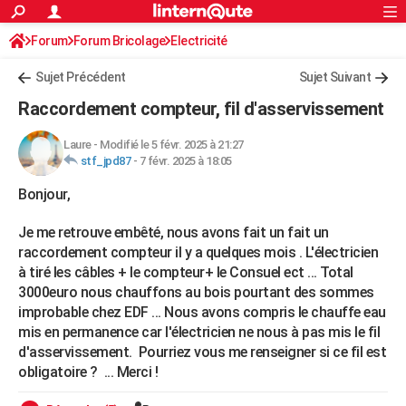
ACTUALITÉS
Forum
Forum Bricolage
Connexion
Electricité
S'inscrire
Rechercher
Société
Education
Villes
Politique
Faits Divers
Monde
+
SPORT
Sujet Précédent
Sujet Suivant
Football
Cyclisme
Forum
Coupe du monde 2026
Tennis
Rugby
CULTURE
Raccordement compteur, fil d'asservissement
TNT
Cinéma
Musique
Programme TV
Streaming
Sorties cinéma
+
FINANCE
Laure
-
Modifié le 5 févr. 2025 à 21:27
stf_jpd87
-
7 févr. 2025 à 18:05
Impôts
Immobilier
Banque
Crédit
Retraite
Epargne
Risques naturels par ville
Assurance
AUTO
Bonjour,
Réserver un essai
Berlines
Forum auto
Essais
Citadines
SUV
+
HIGH-TECH
Je me retrouve embêté, nous avons fait un fait un
Meilleur smartphone
Ordinateurs
Guide high-tech
Mobiles
Internet
Jeux vidéo
+
BRICOLAGE
raccordement compteur il y a quelques mois . L'électricien
à tiré les câbles + le compteur+ le Consuel ect ... Total
Aménagement intérieur
Cuisine
Jardinage
+
Forum
Extérieur
Salle de bains
Rangement
WEEK-END
3000euro nous chauffons au bois pourtant des sommes
improbable chez EDF ... Nous avons compris le chauffe eau
Escapades
Expositions
Week-end nature
Guides de France
Patrimoine
Musées
+
LIFESTYLE
mis en permanence car l'électricien ne nous à pas mis le fil
Bien-être
Mode
+
Art de vivre
Loisirs
Modes de vie
d'asservissement. Pourriez vous me renseigner si ce fil est
SANTE
obligatoire ? ... Merci !
Guide de la santé
Médicaments
+
Alimentation
Maladies
Sommeil
VOYAGE