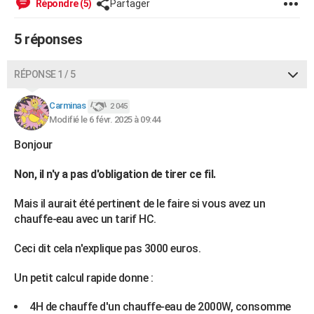
Répondre (5)
Partager
City break
Voyage de noces
Climat
Destinations
Voyage nature
Forum
+
PHOTO
5 réponses
GUIDES D'ACHAT
BONS PLANS
RÉPONSE 1 / 5
CARTE DE VOEUX
Carminas
2 045
Modifié le 6 févr. 2025 à 09:44
Carte Bonne année
Carte Pâques
Carte de Noël
Carte Saint-Valentin
Carte d'anniversaire
DICTIONNAIRE
Bonjour
Biographies
Expressions
Dictionnaire
Citations
Proverbes
PROGRAMME TV
Non, il n'y a pas d'obligation de tirer ce fil.
COPAINS D'AVANT
Mais il aurait été pertinent de le faire si vous avez un
Se connecter
Collèges
Universités
Service militaire
S'inscrire
Lycées
Primaires
Entreprises
Avis de recherche
AVIS DE DÉCÈS
chauffe-eau avec un tarif HC.
FORUM
Ceci dit cela n'explique pas 3000 euros.
Lifestyle
Sport
Television
Cinema
Bricolage
Culture
Auto
Voyage
Un petit calcul rapide donne :
4H de chauffe d'un chauffe-eau de 2000W, consomme