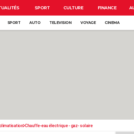
TUALITÉS
SPORT
CULTURE
FINANCE
A
SPORT
AUTO
TELEVISION
VOYAGE
CINEMA
climatisation
Chauffe-eau électrique - gaz- solaire