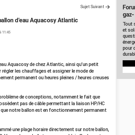
Foru
Sujet Suivant
gaz- 
llon d'eau Aquacosy Atlantic
Tout s
et so
à 11:45
quest
énerg
pour 
durab
au Aquacosy de chez Atlantic, ainsi qu'un petit
r régler les chauffages et assigner le mode de
ement permanent ou heures pleines / heures creuses
problème de conceptions, notamment le fait que
ossèdent pas de câble permettant la liaison HP/HC
fie que notre ballon est en fonctionnement permanent
rammé une plage horaire directement sur notre ballon,