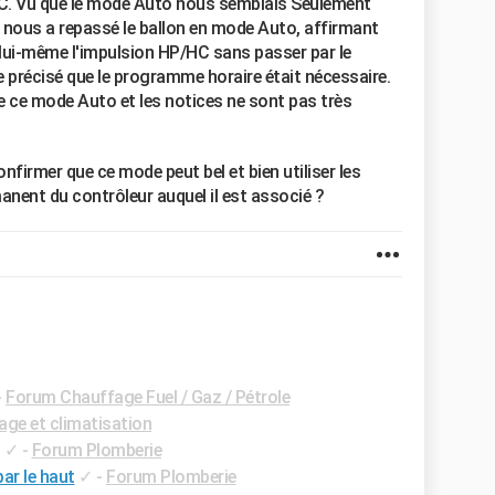
C. Vu que le mode Auto nous semblais Seulement
et nous a repassé le ballon en mode Auto, affirmant
 lui-même l'impulsion HP/HC sans passer par le
e précisé que le programme horaire était nécessaire.
e ce mode Auto et les notices ne sont pas très
nfirmer que ce mode peut bel et bien utiliser les
nent du contrôleur auquel il est associé ?
-
Forum Chauffage Fuel / Gaz / Pétrole
ge et climatisation
✓
-
Forum Plomberie
ar le haut
✓
-
Forum Plomberie