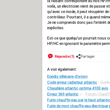
la faisant correspondre au nos HP/H
voilà, un électricien vient de passer 
qu'avec ce mode, il peut récupérer de
contrôleur. Pourtant, il a quand mêm
Je ne comprends donc pas l'intérêt d
explicites.
Est-ce que quelqu'un pourrait nous co
HP/HC en ignorant le paramètre perma
Répondre (1)
Partager
A voir également:
Enedis villenave-d'ornon
Code erreur radiateur atlantic
- Guide
Chaudière atlantic optima 4100 avis
Erreur 369 atlantic
✓
-
Forum Chauffa
Fuite chauffe-eau par le haut atlantic
Fuite de mon chauffe-eau électrique p