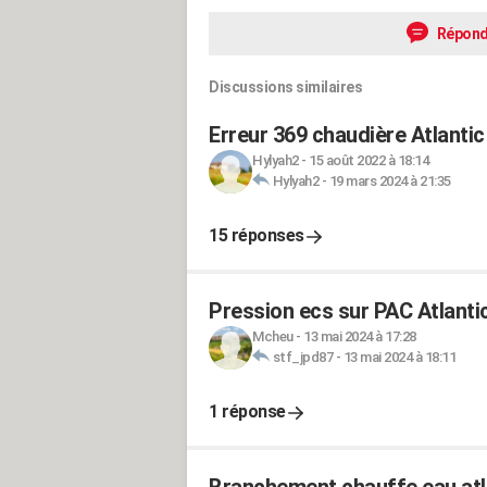
Répond
Discussions similaires
Erreur 369 chaudière Atlantic
Hylyah2
-
15 août 2022 à 18:14
Hylyah2
-
19 mars 2024 à 21:35
15 réponses
Pression ecs sur PAC Atlanti
Mcheu
-
13 mai 2024 à 17:28
stf_jpd87
-
13 mai 2024 à 18:11
1 réponse