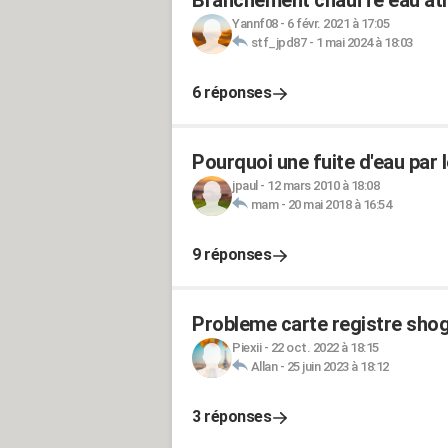
Branchement chauffe eau atl
Yannf08
-
6 févr. 2021 à 17:05
stf_jpd87
-
1 mai 2024 à 18:03
6 réponses
Pourquoi une fuite d'eau par 
jpaul
-
12 mars 2010 à 18:08
mam
-
20 mai 2018 à 16:54
9 réponses
Probleme carte registre shog
Piexii
-
22 oct. 2022 à 18:15
Allan
-
25 juin 2023 à 18:12
3 réponses