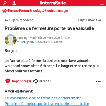
ACTUALITÉS
Forum
Forum Bricolage
Connexion
Electroménager
S'inscrire
Rechercher
Société
Education
Villes
Politique
Faits Divers
Monde
+
SPORT
Sujet Précédent
Sujet Suivant
Football
Cyclisme
Forum
Coupe du monde 2026
Tennis
Rugby
CULTURE
Problème de fermeture porte lave vaisselle
TNT
Cinéma
Musique
Programme TV
Streaming
Sorties cinéma
+
FINANCE
Looping
-
Modifié le 25 mars 2025 à 18:29
stf_jpd87
-
26 mars 2025 à 08:02
Impôts
Immobilier
Banque
Crédit
Retraite
Epargne
Risques naturels par ville
Assurance
AUTO
Bonjour,
Réserver un essai
Berlines
Forum auto
Essais
Citadines
SUV
+
HIGH-TECH
je n’arrive plus à fermer la porte de mon lave vaisselle
Meilleur smartphone
Ordinateurs
Guide high-tech
Mobiles
Internet
Jeux vidéo
+
BRICOLAGE
whirlpool poser clean 6th sens. La languette ne rentre plus.
Merci pour vos retours.
Aménagement intérieur
Cuisine
Jardinage
+
Forum
Extérieur
Salle de bains
Rangement
WEEK-END
Répondre (1)
Partager
Escapades
Expositions
Week-end nature
Guides de France
Patrimoine
Musées
+
LIFESTYLE
A voir également:
Bien-être
Mode
+
Art de vivre
Loisirs
Modes de vie
SANTE
Le lave-vaisselle ne se ferme pas correctement
Guide de la santé
Médicaments
+
Alimentation
Maladies
Sommeil
VOYAGE
Problème fermeture porte lave vaisselle encastrable