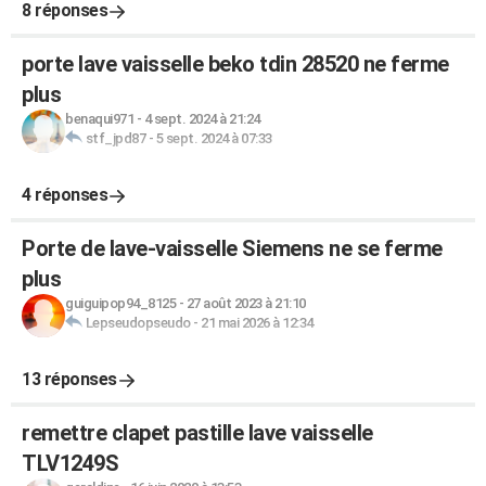
8 réponses
porte lave vaisselle beko tdin 28520 ne ferme
plus
benaqui971
-
4 sept. 2024 à 21:24
stf_jpd87
-
5 sept. 2024 à 07:33
4 réponses
Porte de lave-vaisselle Siemens ne se ferme
plus
guiguipop94_8125
-
27 août 2023 à 21:10
Lepseudopseudo
-
21 mai 2026 à 12:34
13 réponses
remettre clapet pastille lave vaisselle
TLV1249S