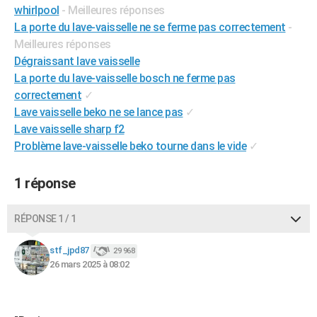
whirlpool
- Meilleures réponses
City break
Voyage de noces
Climat
Destinations
Voyage nature
Forum
+
PHOTO
La porte du lave-vaisselle ne se ferme pas correctement
-
Meilleures réponses
GUIDES D'ACHAT
Dégraissant lave vaisselle
BONS PLANS
La porte du lave-vaisselle bosch ne ferme pas
correctement
✓
CARTE DE VOEUX
Lave vaisselle beko ne se lance pas
✓
Carte Bonne année
Carte Pâques
Carte de Noël
Carte Saint-Valentin
Carte d'anniversaire
Lave vaisselle sharp f2
DICTIONNAIRE
Problème lave-vaisselle beko tourne dans le vide
✓
Biographies
Expressions
Dictionnaire
Citations
Proverbes
PROGRAMME TV
1 réponse
COPAINS D'AVANT
Se connecter
Collèges
Universités
Service militaire
S'inscrire
Lycées
Primaires
Entreprises
Avis de recherche
AVIS DE DÉCÈS
RÉPONSE 1 / 1
FORUM
stf_jpd87
29 968
26 mars 2025 à 08:02
Lifestyle
Sport
Television
Cinema
Bricolage
Culture
Auto
Voyage