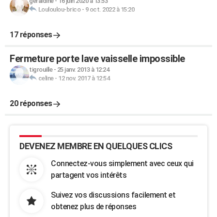
geraldine
-
16 juin 2020 à 13:53
Louloulou-brico
-
9 oct. 2022 à 15:20
17 réponses
Fermeture porte lave vaisselle impossible
tigrouille
-
25 janv. 2013 à 12:24
celine
-
12 nov. 2017 à 12:54
20 réponses
DEVENEZ MEMBRE EN QUELQUES CLICS
Connectez-vous simplement avec ceux qui
partagent vos intérêts
Suivez vos discussions facilement et
obtenez plus de réponses