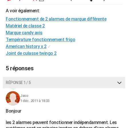
City break
Voyage de noces
Climat
Destinations
Voyage nature
Forum
+
PHOTO
A voir également:
GUIDES D'ACHAT
Fonctionnement de 2 alarmes de marque différente
Matériel de classe 2
BONS PLANS
Marque candy avis
Température fonctionnement frigo
CARTE DE VOEUX
American history x 2
✓
Carte Bonne année
Carte Pâques
Carte de Noël
Carte Saint-Valentin
Carte d'anniversaire
Joint de culasse twingo 2
DICTIONNAIRE
Biographies
Expressions
Dictionnaire
Citations
Proverbes
PROGRAMME TV
5 réponses
COPAINS D'AVANT
RÉPONSE 1 / 5
Se connecter
Collèges
Universités
Service militaire
S'inscrire
Lycées
Primaires
Entreprises
Avis de recherche
AVIS DE DÉCÈS
Jaso
FORUM
1 déc. 2011 à 18:33
Lifestyle
Sport
Television
Cinema
Bricolage
Culture
Auto
Voyage
Bonjour
les 2 alarmes peuvent fonctionner indépendamment. Les