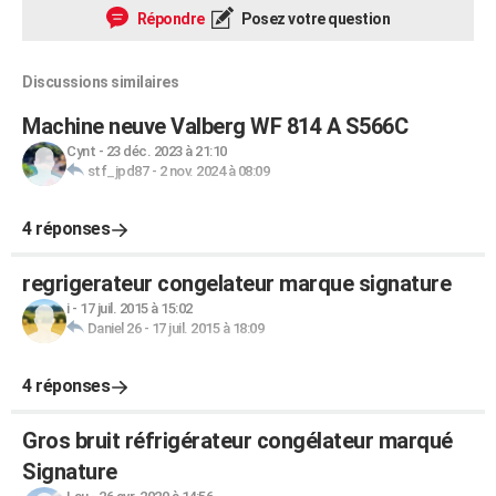
Répondre
Posez votre question
Discussions similaires
Machine neuve Valberg WF 814 A S566C
Cynt
-
23 déc. 2023 à 21:10
stf_jpd87
-
2 nov. 2024 à 08:09
4 réponses
regrigerateur congelateur marque signature
i
-
17 juil. 2015 à 15:02
Daniel 26
-
17 juil. 2015 à 18:09
4 réponses
Gros bruit réfrigérateur congélateur marqué
Signature