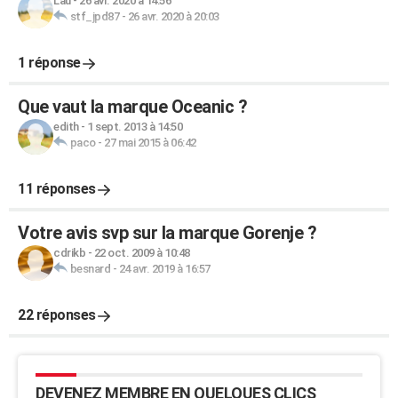
Lau
-
26 avr. 2020 à 14:56
stf_jpd87
-
26 avr. 2020 à 20:03
1 réponse
Que vaut la marque Oceanic ?
edith
-
1 sept. 2013 à 14:50
paco
-
27 mai 2015 à 06:42
11 réponses
Votre avis svp sur la marque Gorenje ?
cdrikb
-
22 oct. 2009 à 10:48
besnard
-
24 avr. 2019 à 16:57
22 réponses
DEVENEZ MEMBRE EN QUELQUES CLICS