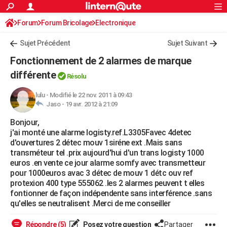
ACTUALITÉS
Forum
Forum Bricolage
Connexion
Electronique
S'inscrire
Rechercher
Société
Education
Villes
Politique
Faits Divers
Monde
+
SPORT
Sujet Précédent
Sujet Suivant
Football
Cyclisme
Forum
Coupe du monde 2026
Tennis
Rugby
CULTURE
Fonctionnement de 2 alarmes de marque
TNT
Cinéma
Musique
Programme TV
Streaming
Sorties cinéma
+
différente
FINANCE
Résolu
Impôts
Immobilier
Banque
Crédit
Retraite
Epargne
Risques naturels par ville
Assurance
AUTO
lulu
-
Modifié le 22 nov. 2011 à 09:43
Jaso -
19 avr. 2012 à 21:09
Réserver un essai
Berlines
Forum auto
Essais
Citadines
SUV
+
HIGH-TECH
Bonjour,
j'ai monté une alarme logisty.ref.L3305Favec 4detec
Meilleur smartphone
Ordinateurs
Guide high-tech
Mobiles
Internet
Jeux vidéo
+
BRICOLAGE
d'ouvertures 2 détec mouv 1siréne ext .Mais sans
transméteur tel .prix aujourd'hui d'un trans logisty 1000
Aménagement intérieur
Cuisine
Jardinage
+
Forum
Extérieur
Salle de bains
Rangement
WEEK-END
euros .en vente ce jour alarme somfy avec transmetteur
pour 1000euros avac 3 détec de mouv 1 détc ouv ref
Escapades
Expositions
Week-end nature
Guides de France
Patrimoine
Musées
+
LIFESTYLE
protexion 400 type 555062 .les 2 alarmes peuvent t elles
fontionner de façon indépendente sans interférence .sans
Bien-être
Mode
+
Art de vivre
Loisirs
Modes de vie
SANTE
qu'elles se neutralisent .Merci de me conseiller
Guide de la santé
Médicaments
+
Alimentation
Maladies
Sommeil
VOYAGE
Répondre (5)
Posez votre question
Partager