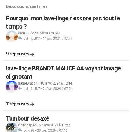
Discussions similaires
Pourquoi mon lave-linge n'essore pas tout le
temps ?
kern
-
17 oct. 2010 à 20:43
stf_jpd87
-
14 juil. 2021 à 17:44
9 réponses
lave-linge BRANDT MALICE AA voyant lavage
clignotant
gamewatch
-
18 janv. 2024 à 10:14
stf_jpd87
-
7 févr. 2024 à 07:51
7 réponses
Tambour desaxé
Chachapso
-
24 mai 2021 à 10:27
Lolo86
-
23 avr. 2026 à 07:16