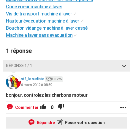
City break
Voyage de noces
Climat
Destinations
Voyage nature
Forum
+
Code erreur machine à laver
PHOTO
Vis de transport machine à laver
✓
GUIDES D'ACHAT
Hauteur évacuation machine à laver
✓
Bouchon vidange machine à laver cassé
BONS PLANS
Machine a laver sans evacuation
✓
CARTE DE VOEUX
1 réponse
Carte Bonne année
Carte Pâques
Carte de Noël
Carte Saint-Valentin
Carte d'anniversaire
DICTIONNAIRE
RÉPONSE 1 / 1
Biographies
Expressions
Dictionnaire
Citations
Proverbes
PROGRAMME TV
stf_la sudiste
COPAINS D'AVANT
8 275
6 mars 2012 à 08:59
Se connecter
Collèges
Universités
Service militaire
S'inscrire
Lycées
Primaires
Entreprises
Avis de recherche
AVIS DE DÉCÈS
bonjour, controlez les charbons moteur
FORUM
0
Commenter
Lifestyle
Sport
Television
Cinema
Bricolage
Culture
Auto
Voyage
Répondre
Posez votre question