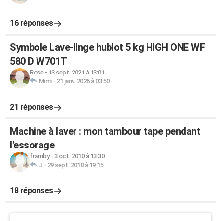
16 réponses
Symbole Lave-linge hublot 5 kg HIGH ONE WF
580 D W701T
Rose
-
13 sept. 2021 à 13:01
Mimi
-
21 janv. 2026 à 03:50
21 réponses
Machine à laver : mon tambour tape pendant
l'essorage
framby
-
3 oct. 2010 à 13:30
J
-
29 sept. 2018 à 19:15
18 réponses