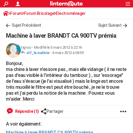
ACTUALITÉS
Forum
Forum Bricolage
Connexion
Electroménager
S'inscrire
Rechercher
Société
Education
Villes
Politique
Faits Divers
Monde
+
SPORT
Sujet Précédent
Sujet Suivant
Football
Cyclisme
Forum
Coupe du monde 2026
Tennis
Rugby
CULTURE
Machine à laver BRANDT CA 900TV prémia
TNT
Cinéma
Musique
Programme TV
Streaming
Sorties cinéma
+
FINANCE
tigrou
-
Modifié le 5 mars 2012 à 22:16
stf_la sudiste
-
6 mars 2012 à 08:59
Impôts
Immobilier
Banque
Crédit
Retraite
Epargne
Risques naturels par ville
Assurance
AUTO
Bonjour,
Réserver un essai
Berlines
Forum auto
Essais
Citadines
SUV
+
HIGH-TECH
ma chine à laver n'essore pas , mais elle vidange ( il ne reste
pas d'eau visible à l'intérieur du tambour ) , sur 'essorage"
Meilleur smartphone
Ordinateurs
Guide high-tech
Mobiles
Internet
Jeux vidéo
+
BRICOLAGE
de l'eau s'évacue (je l'ai visualisé ) mais le linge est encore
trés muoillé le filtre est peut étre bouché , je ne le trouve
Aménagement intérieur
Cuisine
Jardinage
+
Forum
Extérieur
Salle de bains
Rangement
WEEK-END
pas et j'ai perdu la notice de la machine . Pouvez vous
m'aider .Merci
Escapades
Expositions
Week-end nature
Guides de France
Patrimoine
Musées
+
LIFESTYLE
Répondre (1)
Partager
Bien-être
Mode
+
Art de vivre
Loisirs
Modes de vie
SANTE
A voir également:
Guide de la santé
Médicaments
+
Alimentation
Maladies
Sommeil
VOYAGE
Machine à laver BRANDT CA 900TV prémia