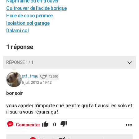
Naphtaline ou en trouver
City break
Voyage de noces
Climat
Destinations
Voyage nature
Forum
+
PHOTO
Ou trouver de l'acide borique
Huile de coco perimee
GUIDES D'ACHAT
Isolation sol garage
Dalami sol
BONS PLANS
CARTE DE VOEUX
1 réponse
Carte Bonne année
Carte Pâques
Carte de Noël
Carte Saint-Valentin
Carte d'anniversaire
DICTIONNAIRE
RÉPONSE 1 / 1
Biographies
Expressions
Dictionnaire
Citations
Proverbes
PROGRAMME TV
stf_frmu
12 510
6 juil. 2012 à 19:42
COPAINS D'AVANT
bonsoir
Se connecter
Collèges
Universités
Service militaire
S'inscrire
Lycées
Primaires
Entreprises
Avis de recherche
AVIS DE DÉCÈS
vous appeler n'importe quel peintre qui fait aussi les sols et
FORUM
il saura vous réparer ça !
Lifestyle
Sport
Television
Cinema
Bricolage
Culture
Auto
Voyage
0
Commenter