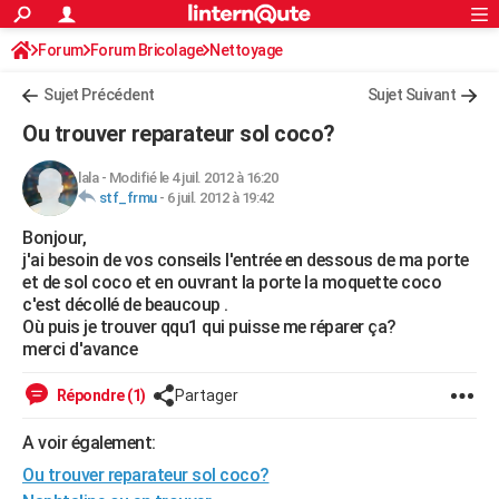
ACTUALITÉS
Forum
Forum Bricolage
Connexion
Nettoyage
S'inscrire
Rechercher
Société
Education
Villes
Politique
Faits Divers
Monde
+
SPORT
Sujet Précédent
Sujet Suivant
Football
Cyclisme
Forum
Coupe du monde 2026
Tennis
Rugby
CULTURE
Ou trouver reparateur sol coco?
TNT
Cinéma
Musique
Programme TV
Streaming
Sorties cinéma
+
FINANCE
lala
-
Modifié le 4 juil. 2012 à 16:20
stf_frmu
-
6 juil. 2012 à 19:42
Impôts
Immobilier
Banque
Crédit
Retraite
Epargne
Risques naturels par ville
Assurance
AUTO
Bonjour,
Réserver un essai
Berlines
Forum auto
Essais
Citadines
SUV
+
HIGH-TECH
j'ai besoin de vos conseils l'entrée en dessous de ma porte
et de sol coco et en ouvrant la porte la moquette coco
Meilleur smartphone
Ordinateurs
Guide high-tech
Mobiles
Internet
Jeux vidéo
+
BRICOLAGE
c'est décollé de beaucoup .
Où puis je trouver qqu1 qui puisse me réparer ça?
Aménagement intérieur
Cuisine
Jardinage
+
Forum
Extérieur
Salle de bains
Rangement
WEEK-END
merci d'avance
Escapades
Expositions
Week-end nature
Guides de France
Patrimoine
Musées
+
LIFESTYLE
Répondre (1)
Partager
Bien-être
Mode
+
Art de vivre
Loisirs
Modes de vie
SANTE
A voir également:
Ou trouver reparateur sol coco?
Guide de la santé
Médicaments
+
Alimentation
Maladies
Sommeil
VOYAGE