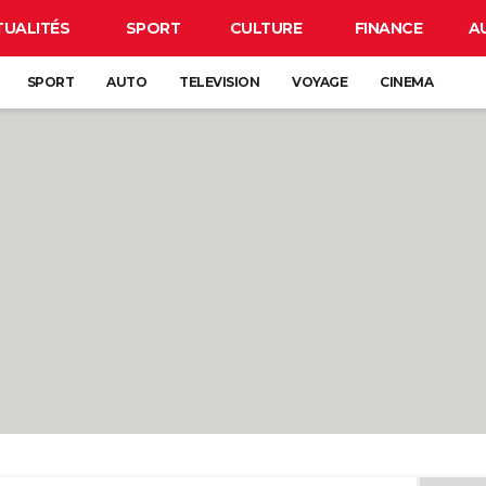
TUALITÉS
SPORT
CULTURE
FINANCE
A
SPORT
AUTO
TELEVISION
VOYAGE
CINEMA