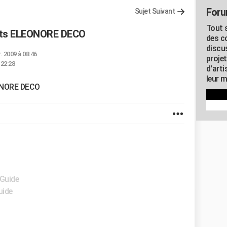
Foru
Sujet Suivant
Tout s
uits ELEONORE DECO
des c
discu
r. 2009 à 08:46
proje
à 22:28
d'art
leur m
EONORE DECO
 Guide
uide