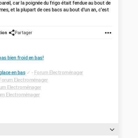
ppareil, car la poignée du frigo était fendue au bout de
mes, et la plupart de ces bacs au bout d'un an, c'est
tion
Partager
as bien froid en bas!
glace en bas
✓
-
Forum Electroménager
Forum Electroménager
um Electroménager
um Electroménager