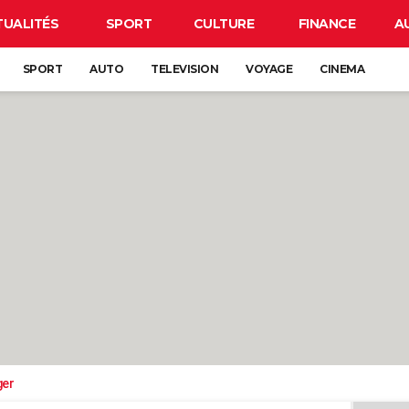
TUALITÉS
SPORT
CULTURE
FINANCE
A
SPORT
AUTO
TELEVISION
VOYAGE
CINEMA
ger