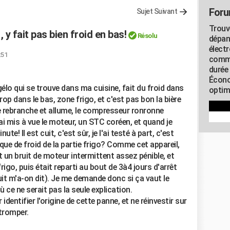
Foru
Sujet Suivant
Trouv
y fait pas bien froid en bas!
Résolu
dépan
élect
:51
commu
durée
Écono
lo qui se trouve dans ma cuisine, fait du froid dans
optimi
rop dans le bas, zone frigo, et c'est pas bon la bière
je rebranche et allume, le compresseur ronronne
i mis à vue le moteur, un STC coréen, et quand je
ute! Il est cuit, c'est sûr, je l'ai testé à part, c'est
anque de froid de la partie frigo? Comme cet appareil,
at un bruit de moteur intermittent assez pénible, et
frigo, puis était reparti au bout de 3à4 jours d'arrêt
cuit m'a-on dit). Je me demande donc si ça vaut le
 ce ne serait pas la seule explication.
ntifier l'origine de cette panne, et ne réinvestir sur
 tromper.