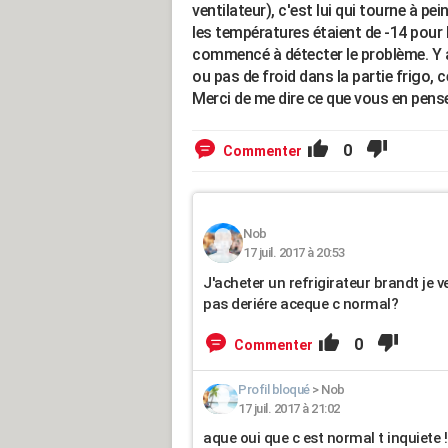
ventilateur), c'est lui qui tourne à pei
les températures étaient de -14 pour 
commencé à détecter le problème. Y a-
ou pas de froid dans la partie frigo, c
Merci de me dire ce que vous en pens
0
Commenter
Nob
17 juil. 2017 à 20:53
J'acheter un refrigirateur brandt je v
pas deriére aceque c normal?
0
Commenter
Profil bloqué
>
Nob
17 juil. 2017 à 21:02
aque oui que c est normal t inquiete !