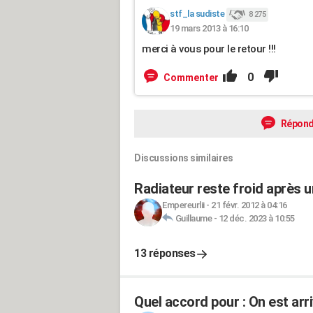
stf_la sudiste
8 275
19 mars 2013 à 16:10
merci à vous pour le retour !!!
0
Commenter
Répond
Discussions similaires
Radiateur reste froid après u
Empereurlii
-
21 févr. 2012 à 04:16
Guillaume
-
12 déc. 2023 à 10:55
13 réponses
Quel accord pour : On est arr