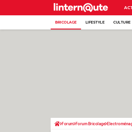
AC
BRICOLAGE
LIFESTYLE
CULTURE
Forum
Forum Bricolage
Electroména