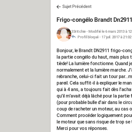
Sujet Précédent
Frigo-congélo Brandt Dn2911, 
33ritchie
-
Modifié le 6 mars 2013 à 12
Profil bloqué -
17 juil. 2017 à 21:02
Bonjour, le Brandt DN2911 frigo-congé
la partie congélo du haut, mais plus t
tiède! La lumière fonctionne. Quand 
normalement et la lumière marche. J'a
rebranche, celui-ci fait un tour par...min
pareil. Cela suffit-il à expliquer le m
qui à 4 ans, a toujours fait dès l'ach
qu'il m'avait déjà lâché pour la partie 
(pour probable bulle d'air dans le cir
coup de racheter un moteur, au cas où
Comment procéder logiquement pour ide
le moteur que sans risque de trop se
Merci pour vos réponses.