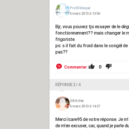
Profil bloqué
6 mars 2013 à 13:56
Bjr, vous pouvez tjs essayer de le dég
fonctionnement?? mais changer le mote
frigoriste.
ps: s il fait du froid dans le congèl de
pas??
0
Commenter
RÉPONSE 2 / 4
33ritchie
6 mars 2013 à 14:27
Merci Icare95 de votre réponse. Je m'a
de m'en excuser, car, quand je parle du