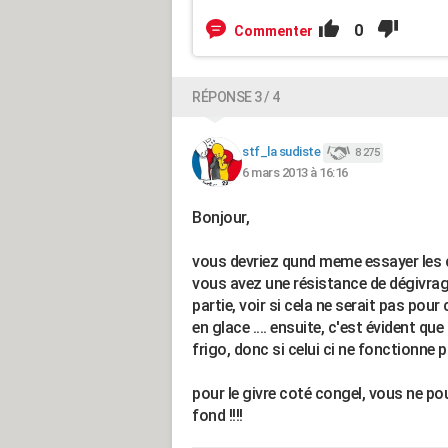
0
Commenter
RÉPONSE 3 / 4
stf_la sudiste
8 275
6 mars 2013 à 16:16
Bonjour,
vous devriez qund meme essayer les c
vous avez une résistance de dégivrage
partie, voir si cela ne serait pas pou
en glace .... ensuite, c'est évident que
frigo, donc si celui ci ne fonctionne pas
pour le givre coté congel, vous ne pou
fond !!!!