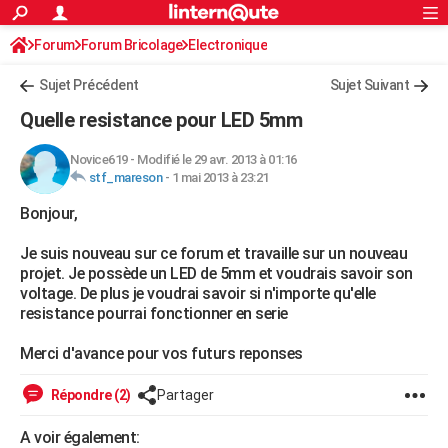
ACTUALITÉS
Forum
Forum Bricolage
Connexion
Electronique
S'inscrire
Rechercher
Société
Education
Villes
Politique
Faits Divers
Monde
+
SPORT
Sujet Précédent
Sujet Suivant
Football
Cyclisme
Forum
Coupe du monde 2026
Tennis
Rugby
CULTURE
Quelle resistance pour LED 5mm
TNT
Cinéma
Musique
Programme TV
Streaming
Sorties cinéma
+
FINANCE
Novice619
-
Modifié le 29 avr. 2013 à 01:16
stf_mareson
-
1 mai 2013 à 23:21
Impôts
Immobilier
Banque
Crédit
Retraite
Epargne
Risques naturels par ville
Assurance
AUTO
Bonjour,
Réserver un essai
Berlines
Forum auto
Essais
Citadines
SUV
+
HIGH-TECH
Je suis nouveau sur ce forum et travaille sur un nouveau
Meilleur smartphone
Ordinateurs
Guide high-tech
Mobiles
Internet
Jeux vidéo
+
BRICOLAGE
projet. Je possède un LED de 5mm et voudrais savoir son
voltage. De plus je voudrai savoir si n'importe qu'elle
Aménagement intérieur
Cuisine
Jardinage
+
Forum
Extérieur
Salle de bains
Rangement
WEEK-END
resistance pourrai fonctionner en serie
Escapades
Expositions
Week-end nature
Guides de France
Patrimoine
Musées
+
LIFESTYLE
Merci d'avance pour vos futurs reponses
Bien-être
Mode
+
Art de vivre
Loisirs
Modes de vie
SANTE
Répondre (2)
Partager
Guide de la santé
Médicaments
+
Alimentation
Maladies
Sommeil
VOYAGE
A voir également: