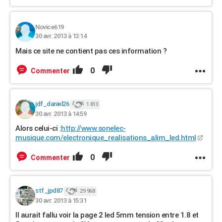
Novice619
30 avr. 2013 à 13:14
Mais ce site ne contient pas ces information ?
0
Commenter
jdf_daniel26
1 813
30 avr. 2013 à 14:59
Alors celui-ci :
http://www.sonelec-
musique.com/electronique_realisations_alim_led.html
0
Commenter
stf_jpd87
29 968
30 avr. 2013 à 15:31
Il aurait fallu voir la page 2 led 5mm tension entre 1.8 et