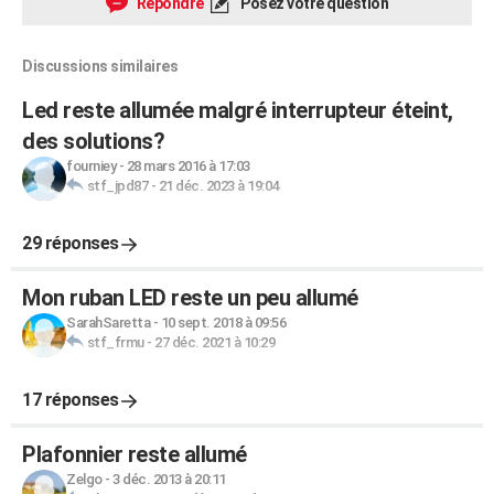
Répondre
Posez votre question
Discussions similaires
Led reste allumée malgré interrupteur éteint,
des solutions?
fourniey
-
28 mars 2016 à 17:03
stf_jpd87
-
21 déc. 2023 à 19:04
29 réponses
Mon ruban LED reste un peu allumé
SarahSaretta
-
10 sept. 2018 à 09:56
stf_frmu
-
27 déc. 2021 à 10:29
17 réponses
Plafonnier reste allumé
Zelgo
-
3 déc. 2013 à 20:11