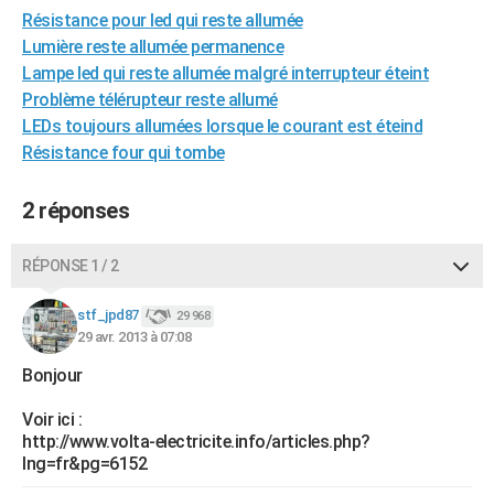
Résistance pour led qui reste allumée
City break
Voyage de noces
Climat
Destinations
Voyage nature
Forum
+
PHOTO
Lumière reste allumée permanence
GUIDES D'ACHAT
Lampe led qui reste allumée malgré interrupteur éteint
Problème télérupteur reste allumé
BONS PLANS
LEDs toujours allumées lorsque le courant est éteind
Résistance four qui tombe
CARTE DE VOEUX
Carte Bonne année
Carte Pâques
Carte de Noël
Carte Saint-Valentin
Carte d'anniversaire
DICTIONNAIRE
2 réponses
Biographies
Expressions
Dictionnaire
Citations
Proverbes
PROGRAMME TV
RÉPONSE 1 / 2
COPAINS D'AVANT
stf_jpd87
29 968
Se connecter
Collèges
Universités
Service militaire
S'inscrire
Lycées
Primaires
Entreprises
Avis de recherche
29 avr. 2013 à 07:08
AVIS DE DÉCÈS
Bonjour
FORUM
Voir ici :
Lifestyle
Sport
Television
Cinema
Bricolage
Culture
Auto
Voyage
http://www.volta-electricite.info/articles.php?
lng=fr&pg=6152