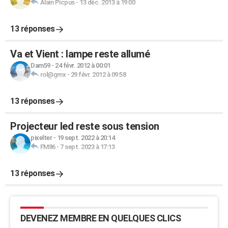
Alain Picpus
-
13 déc. 2013 à 19:00
13 réponses
Va et Vient : lampe reste allumé
Dam59
-
24 févr. 2012 à 00:01
rol@gmx
-
29 févr. 2012 à 09:58
13 réponses
Projecteur led reste sous tension
pixelter
-
19 sept. 2022 à 20:14
FM86
-
7 sept. 2023 à 17:13
13 réponses
DEVENEZ MEMBRE EN QUELQUES CLICS