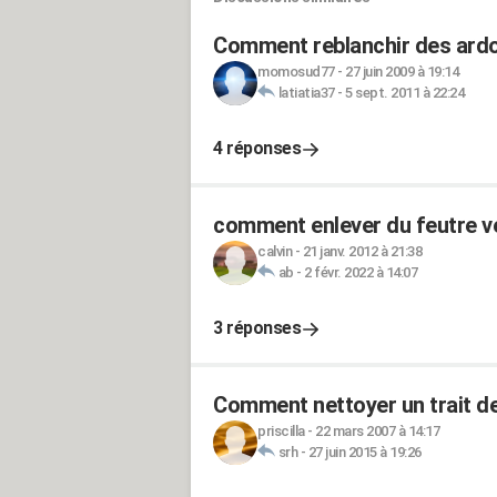
Comment reblanchir des ardo
momosud77
-
27 juin 2009 à 19:14
latiatia37
-
5 sept. 2011 à 22:24
4 réponses
comment enlever du feutre ve
calvin
-
21 janv. 2012 à 21:38
ab
-
2 févr. 2022 à 14:07
3 réponses
Comment nettoyer un trait de
priscilla
-
22 mars 2007 à 14:17
srh
-
27 juin 2015 à 19:26