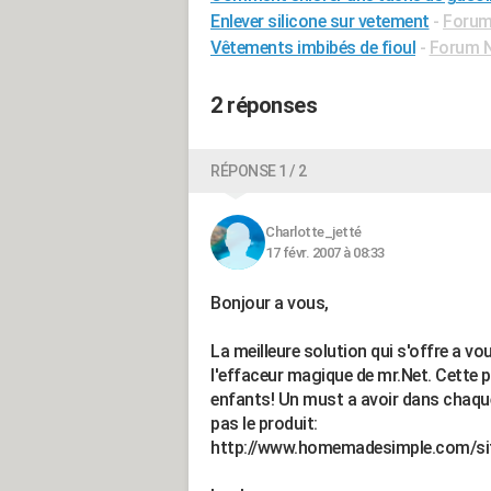
Enlever silicone sur vetement
-
Forum
Vêtements imbibés de fioul
-
Forum 
2 réponses
RÉPONSE 1 / 2
Charlotte_jetté
17 févr. 2007 à 08:33
Bonjour a vous,
La meilleure solution qui s'offre a vou
l'effaceur magique de mr.Net. Cette p
enfants! Un must a avoir dans chaque
pas le produit:
http://www.homemadesimple.com/sit