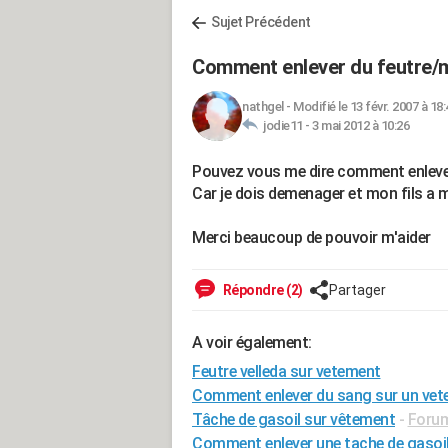
Sujet Précédent
Comment enlever du feutre/ma
nathgel
-
Modifié le 13 févr. 2007 à 18:
jodie11 -
3 mai 2012 à 10:26
Pouvez vous me dire comment enlever 
Car je dois demenager et mon fils a mi
Merci beaucoup de pouvoir m'aider
Répondre (2)
Partager
A voir également:
Feutre velleda sur vetement
Comment enlever du sang sur un ve
Tâche de gasoil sur vêtement
-
Foru
Comment enlever une tache de gasoil