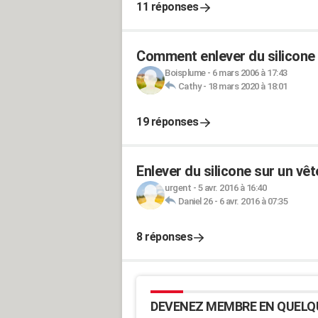
11 réponses
Comment enlever du silicone
Boisplume
-
6 mars 2006 à 17:43
Cathy
-
18 mars 2020 à 18:01
19 réponses
Enlever du silicone sur un vê
urgent
-
5 avr. 2016 à 16:40
Daniel 26
-
6 avr. 2016 à 07:35
8 réponses
DEVENEZ MEMBRE EN QUELQ