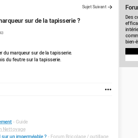
Foru
Sujet Suivant
Des c
rqueur sur de la tapisserie ?
effic
intéri
43
commu
bien-
du marqueur sur de la tapisserie.
s du feutre sur la tapisserie.
tement
- Guide
m Nettoyage
 sur un imperméable ?
-
Forum Bricolage / outillage