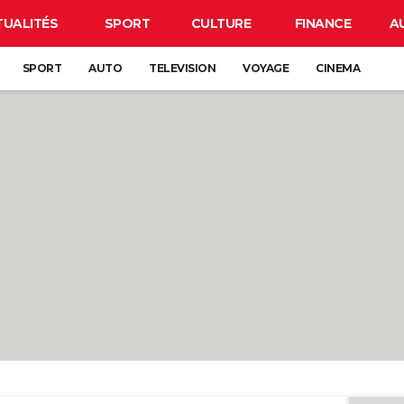
TUALITÉS
SPORT
CULTURE
FINANCE
A
SPORT
AUTO
TELEVISION
VOYAGE
CINEMA