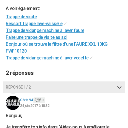
City break
Voyage de noces
Climat
Destinations
Voyage nature
Forum
+
PHOTO
A voir également:
Trappe de visite
GUIDES D'ACHAT
Ressort trappe lave-vaisselle
✓
BONS PLANS
Trappe de vidange machine à laver faure
Faire une trappe de visite au sol
CARTE DE VOEUX
Bonjour où se trouve le filtre d'une FAURE XXL 10KG
FWF10120
Carte Bonne année
Carte Pâques
Carte de Noël
Carte Saint-Valentin
Carte d'anniversaire
DICTIONNAIRE
Trappe de vidange machine à laver vedette
✓
Biographies
Expressions
Dictionnaire
Citations
Proverbes
PROGRAMME TV
2 réponses
COPAINS D'AVANT
Se connecter
Collèges
Universités
Service militaire
S'inscrire
Lycées
Primaires
Entreprises
Avis de recherche
RÉPONSE 1 / 2
AVIS DE DÉCÈS
FORUM
Chris 94
3
24 juin 2017 à 18:32
Lifestyle
Sport
Television
Cinema
Bricolage
Culture
Auto
Voyage
Bonjour,
Je transfère ton info dans "Aidez-nous à améliorer le