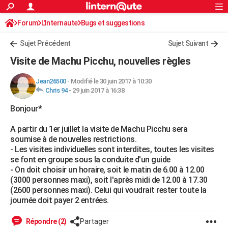
ACTUALITÉS
Forum
L'Internaute
Bugs et suggestions
Connexion
S'inscrire
Rechercher
Société
Education
Villes
Politique
Faits Divers
Monde
+
SPORT
Sujet Précédent
Sujet Suivant
Football
Cyclisme
Forum
Coupe du monde 2026
Tennis
Rugby
CULTURE
Visite de Machu Picchu, nouvelles règles
TNT
Cinéma
Musique
Programme TV
Streaming
Sorties cinéma
+
FINANCE
Jean26500
-
Modifié le 30 juin 2017 à 10:30
Chris 94
-
29 juin 2017 à 16:38
Impôts
Immobilier
Banque
Crédit
Retraite
Epargne
Risques naturels par ville
Assurance
AUTO
Bonjour*
Réserver un essai
Berlines
Forum auto
Essais
Citadines
SUV
+
HIGH-TECH
A partir du 1er juillet la visite de Machu Picchu sera
Meilleur smartphone
Ordinateurs
Guide high-tech
Mobiles
Internet
Jeux vidéo
+
BRICOLAGE
soumise à de nouvelles restrictions.
- Les visites individuelles sont interdites, toutes les visites
Aménagement intérieur
Cuisine
Jardinage
+
Forum
Extérieur
Salle de bains
Rangement
WEEK-END
se font en groupe sous la conduite d'un guide
- On doit choisir un horaire, soit le matin de 6.00 à 12.00
Escapades
Expositions
Week-end nature
Guides de France
Patrimoine
Musées
+
LIFESTYLE
(3000 personnes maxi), soit l'après midi de 12.00 à 17.30
(2600 personnes maxi). Celui qui voudrait rester toute la
Bien-être
Mode
+
Art de vivre
Loisirs
Modes de vie
SANTE
journée doit payer 2 entrées.
Guide de la santé
Médicaments
+
Alimentation
Maladies
Sommeil
VOYAGE
Répondre (2)
Partager