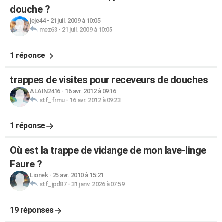
douche ?
jeje44
-
21 juil. 2009 à 10:05
mez63
-
21 juil. 2009 à 10:05
1 réponse
trappes de visites pour receveurs de douches
ALAIN2416
-
16 avr. 2012 à 09:16
stf_frmu
-
16 avr. 2012 à 09:23
1 réponse
Où est la trappe de vidange de mon lave-linge
Faure ?
Lionek
-
25 avr. 2010 à 15:21
stf_jpd87
-
31 janv. 2026 à 07:59
19 réponses