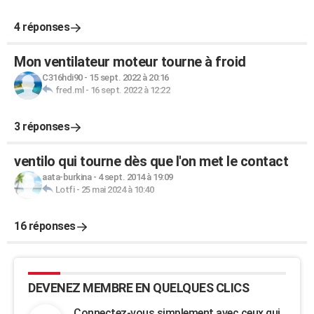
4 réponses
Mon ventilateur moteur tourne à froid
C316hdi90
-
15 sept. 2022 à 20:16
fred.ml
-
16 sept. 2022 à 12:22
3 réponses
ventilo qui tourne dès que l'on met le contact
aata-burkina
-
4 sept. 2014 à 19:09
Lotfi
-
25 mai 2024 à 10:40
16 réponses
DEVENEZ MEMBRE EN QUELQUES CLICS
Connectez-vous simplement avec ceux qui