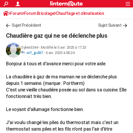
ACTUALITÉS
Forum
Forum Bricolage
Connexion
Chauffage et climatisation
S'inscrire
Rechercher
Société
Education
Villes
Politique
Faits Divers
Monde
+
SPORT
Chauffage Fuel / Gaz / Pétrole
Sujet Précédent
Sujet Suivant
Football
Cyclisme
Forum
Coupe du monde 2026
Tennis
Rugby
CULTURE
Chaudière gaz qui ne se déclenche plus
TNT
Cinéma
Musique
Programme TV
Streaming
Sorties cinéma
+
FINANCE
Sylvie3344
-
Modifié le 5 avr. 2025 à 17:23
stf_jpd87
-
6 avr. 2025 à 08:24
Impôts
Immobilier
Banque
Crédit
Retraite
Epargne
Risques naturels par ville
Assurance
AUTO
Bonjour à tous et d'avance merci pour votre aide.
Réserver un essai
Berlines
Forum auto
Essais
Citadines
SUV
+
HIGH-TECH
La chaudière à gaz de ma maman ne se déclenche plus
Meilleur smartphone
Ordinateurs
Guide high-tech
Mobiles
Internet
Jeux vidéo
+
BRICOLAGE
depuis 1 semaine. (marque : Portherm)
C'est une vieille chaudière posée au sol dans sa cuisine. Elle
Aménagement intérieur
Cuisine
Jardinage
+
Forum
Extérieur
Salle de bains
Rangement
WEEK-END
fonctionnait très bien.
Escapades
Expositions
Week-end nature
Guides de France
Patrimoine
Musées
+
LIFESTYLE
Le voyant d'allumage fonctionne bien.
Bien-être
Mode
+
Art de vivre
Loisirs
Modes de vie
SANTE
J'ai voulu changé les piles du thermostat mais c'est un
Guide de la santé
Médicaments
+
Alimentation
Maladies
Sommeil
VOYAGE
thermostat sans piles et les fils n'ont pas l'air d'être