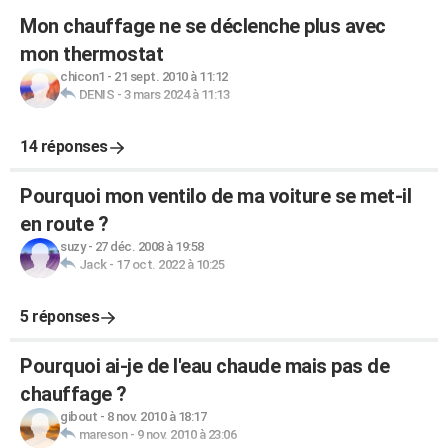
Mon chauffage ne se déclenche plus avec
mon thermostat
chicon1
-
21 sept. 2010 à 11:12
DENIS
-
3 mars 2024 à 11:13
14 réponses
Pourquoi mon ventilo de ma voiture se met-il
en route ?
suzy
-
27 déc. 2008 à 19:58
Jack
-
17 oct. 2022 à 10:25
5 réponses
Pourquoi ai-je de l'eau chaude mais pas de
chauffage ?
gibout
-
8 nov. 2010 à 18:17
mareson
-
9 nov. 2010 à 23:06