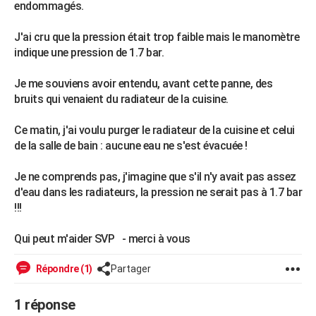
endommagés.
City break
Voyage de noces
Climat
Destinations
Voyage nature
Forum
+
PHOTO
J'ai cru que la pression était trop faible mais le manomètre
GUIDES D'ACHAT
indique une pression de 1.7 bar.
BONS PLANS
Je me souviens avoir entendu, avant cette panne, des
bruits qui venaient du radiateur de la cuisine.
CARTE DE VOEUX
Carte Bonne année
Carte Pâques
Carte de Noël
Carte Saint-Valentin
Carte d'anniversaire
Ce matin, j'ai voulu purger le radiateur de la cuisine et celui
DICTIONNAIRE
de la salle de bain : aucune eau ne s'est évacuée !
Biographies
Expressions
Dictionnaire
Citations
Proverbes
PROGRAMME TV
Je ne comprends pas, j'imagine que s'il n'y avait pas assez
COPAINS D'AVANT
d'eau dans les radiateurs, la pression ne serait pas à 1.7 bar
!!!
Se connecter
Collèges
Universités
Service militaire
S'inscrire
Lycées
Primaires
Entreprises
Avis de recherche
AVIS DE DÉCÈS
Qui peut m'aider SVP - merci à vous
FORUM
Répondre (1)
Partager
Lifestyle
Sport
Television
Cinema
Bricolage
Culture
Auto
Voyage
1 réponse