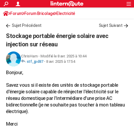
ACTUALITÉS
Forum
Forum Bricolage
Connexion
Electricité
S'inscrire
Rechercher
Société
Education
Villes
Politique
Faits Divers
Monde
+
SPORT
Sujet Précédent
Sujet Suivant
Football
Cyclisme
Forum
Coupe du monde 2026
Tennis
Rugby
CULTURE
Stockage portable énergie solaire avec
TNT
Cinéma
Musique
Programme TV
Streaming
Sorties cinéma
+
injection sur réseau
FINANCE
Impôts
Immobilier
Banque
Crédit
Retraite
Epargne
Risques naturels par ville
Assurance
AUTO
ChrisHarn
-
Modifié le 8 avr. 2025 à 10:44
stf_jpd87
-
8 avr. 2025 à 17:54
Réserver un essai
Berlines
Forum auto
Essais
Citadines
SUV
+
HIGH-TECH
Bonjour,
Meilleur smartphone
Ordinateurs
Guide high-tech
Mobiles
Internet
Jeux vidéo
+
BRICOLAGE
Savez vous si il existe des unités de stockage portable
Aménagement intérieur
Cuisine
Jardinage
+
Forum
Extérieur
Salle de bains
Rangement
d'énergie solaire capable de réinjecter l'électricité sur le
WEEK-END
réseau domestique par l'intermédiare d'une prise AC
Escapades
Expositions
Week-end nature
Guides de France
Patrimoine
Musées
+
bidirectionnelle (je ne souhaite pas toucher à mon tableau
LIFESTYLE
électrique).
Bien-être
Mode
+
Art de vivre
Loisirs
Modes de vie
SANTE
Merci
Guide de la santé
Médicaments
+
Alimentation
Maladies
Sommeil
VOYAGE