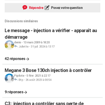
Répondre
Posez votre question
Discussions similaires
Le message - injection a vérifier - apparaît au
démarrage
denis
-
13 mars 2009 à 18:20
Juliette
-
31 juil. 2024 à 13:17
42 réponses
Megane 3 Bose 130ch injection à contrôler
Pipilote
-
5 févr. 2021 à 22:17
Btp
-
26 août 2023 à 00:54
9 réponses
C3 : injection a contrôler sans perte de