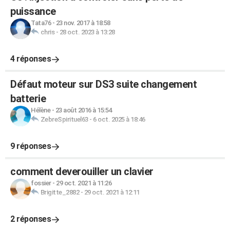
puissance
Tata76
-
23 nov. 2017 à 18:58
chris
-
28 oct. 2023 à 13:28
4 réponses
Défaut moteur sur DS3 suite changement
batterie
Hélène
-
23 août 2016 à 15:54
ZebreSpirituel63
-
6 oct. 2025 à 18:46
9 réponses
comment deverouiller un clavier
fossier
-
29 oct. 2021 à 11:26
Brigitte_2882
-
29 oct. 2021 à 12:11
2 réponses