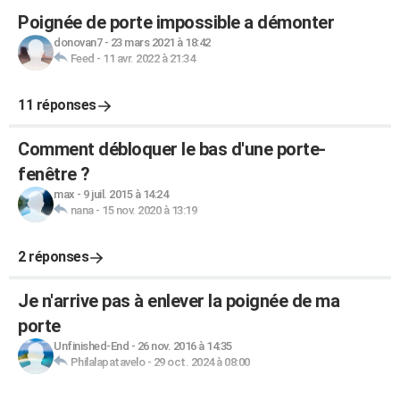
Poignée de porte impossible a démonter
donovan7
-
23 mars 2021 à 18:42
Feed
-
11 avr. 2022 à 21:34
11 réponses
Comment débloquer le bas d'une porte-
fenêtre ?
max
-
9 juil. 2015 à 14:24
nana
-
15 nov. 2020 à 13:19
2 réponses
Je n'arrive pas à enlever la poignée de ma
porte
Unfinished-End
-
26 nov. 2016 à 14:35
Philalapatavelo
-
29 oct. 2024 à 08:00