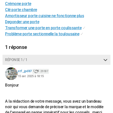
Crémone porte
City break
Voyage de noces
Climat
Destinations
Voyage nature
Forum
+
PHOTO
Clé porte chambre
Amortisseur porte cuisine ne fonctionne plus
GUIDES D'ACHAT
Degonder une porte
BONS PLANS
Transformer une porte en porte coulissante
✓
Problème porte sectionnelle la toulousaine
✓
CARTE DE VOEUX
Carte Bonne année
Carte Pâques
Carte de Noël
Carte Saint-Valentin
Carte d'anniversaire
1 réponse
DICTIONNAIRE
Biographies
Expressions
Dictionnaire
Citations
Proverbes
PROGRAMME TV
RÉPONSE 1 / 1
COPAINS D'AVANT
stf_jpd87
29 937
15 avr. 2025 à 18:15
Se connecter
Collèges
Universités
Service militaire
S'inscrire
Lycées
Primaires
Entreprises
Avis de recherche
AVIS DE DÉCÈS
Bonjour
FORUM
Lifestyle
Sport
Television
Cinema
Bricolage
Culture
Auto
Voyage
A la rédaction de votre message, vous avez un bandeau
noir qui vous demande de préciser la marque et le modèle
de l'appareil en panne; impératif pour les conseils , merci.