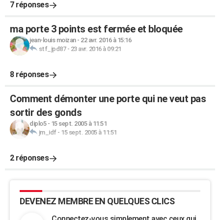
7 réponses
ma porte 3 points est fermée et bloquée
jean-louis moizan
-
22 avr. 2016 à 15:16
stf_jpd87
-
23 avr. 2016 à 09:21
8 réponses
Comment démonter une porte qui ne veut pas
sortir des gonds
diplo5
-
15 sept. 2005 à 11:51
jm_idf
-
15 sept. 2005 à 11:51
2 réponses
DEVENEZ MEMBRE EN QUELQUES CLICS
Connectez-vous simplement avec ceux qui